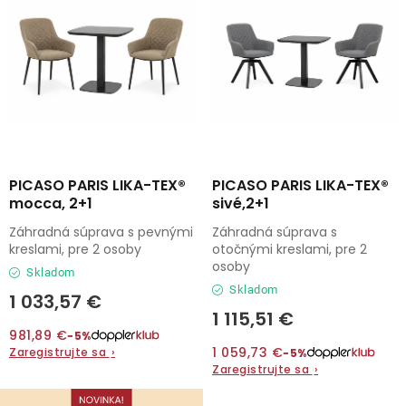
r
e
o
p
Kontakty
d
r
u
o
k
d
t
u
o
k
v
t
PICASO PARIS LIKA-TEX®
PICASO PARIS LIKA-TEX®
mocca, 2+1
sivé,2+1
o
Záhradná súprava s pevnými
Záhradná súprava s
v
kreslami, pre 2 osoby
otočnými kreslami, pre 2
osoby
Skladom
Skladom
1 033,57 €
1 115,51 €
981,89 €
−5%
1 059,73 €
Zaregistrujte sa
›
−5%
Zaregistrujte sa
›