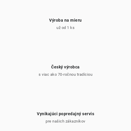
p
i
Výroba na mieru
s
už od 1 ks
u
Český výrobca
s viac ako 70-ročnou tradíciou
Vynikajúci popredajný servis
pre našich zákazníkov