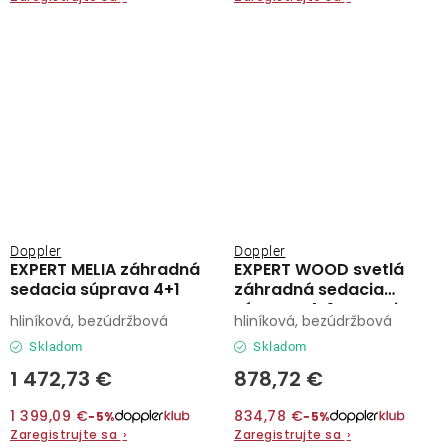
Doppler
Doppler
EXPERT MELIA záhradná
EXPERT WOOD svetlá
sedacia súprava 4+1
záhradná sedacia
súprava 4+1 antracit
hliníková, bezúdržbová
hliníková, bezúdržbová
Skladom
Skladom
1 472,73 €
878,72 €
1 399,09 €
834,78 €
−5%
−5%
Zaregistrujte sa
›
Zaregistrujte sa
›