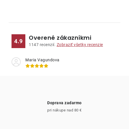
O
v
l
Overené zákazníkmi
á
4.9
d
1147
recenzií.
Zobraziť všetky recenzie
a
c
Maria Vagundova
i
e
p
r
v
Doprava zadarmo
k
pri nákupe nad 80 €
y
v
ý