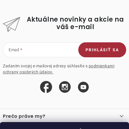
Aktuálne novinky a akcie na
váš e-mail
Email
PRIHLÁSIŤ SA
Zadaním svojej e-mailovej adresy súhlasíte s
podmienkami
ochrany osobných údajov.
Z
á
Prečo práve my?
p
ä
O nás