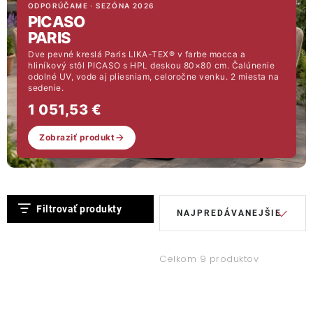
Lehátka
ODPORÚČAME · SEZÓNA 2026
PICASO
PARIS
Doplnky
Dve pevné kreslá Paris LIKA-TEX® v farbe mocca a
hliníkový stôl PICASO s HPL deskou 80×80 cm. Čalúnenie
odolné UV, vode aj pliesniam, celoročne venku. 2 miesta na
sedenie.
Dáždniky
1 051,53 €
Gastro produkty
Zobraziť produkt
Kolekcia
V
R
Filtrovať produkty
NAJPREDÁVANEJŠIE
ý
a
Predávané značky
p
d
i
e
Celkom 9 produktov
Klub výhod
s
n
p
i
O nás