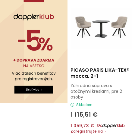
PICASO PARIS LIKA-TEX®
mocca, 2+1
Záhradná súprava s
otočnými kreslami, pre 2
osoby
Skladom
1 115,51 €
1 059,73 €
−5%
Zaregistrujte sa
›