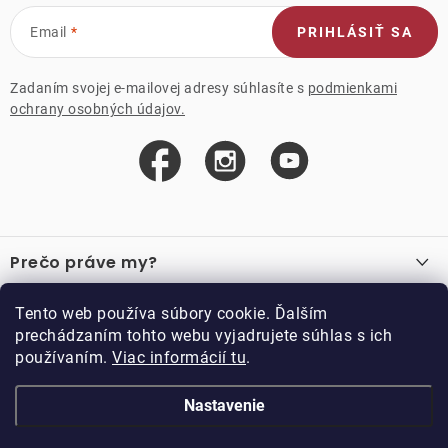
Email
PRIHLÁSIŤ SA
Zadaním svojej e-mailovej adresy súhlasíte s
podmienkami
ochrany osobných údajov.
Z
á
Prečo práve my?
p
ä
O nás
Důležité odkazy
Tento web používa súbory cookie. Ďalším
Recenzie
t
prechádzaním tohto webu vyjadrujete súhlas s ich
Velkoobchod
Akcie
i
používaním.
Viac informácií tu
.
O nákupe
Vzorková prodejna
e
Vrátenie a reklamácia
Kontakty
Nastavenie
Kontakty
Obchodné podmienky
Kariéra