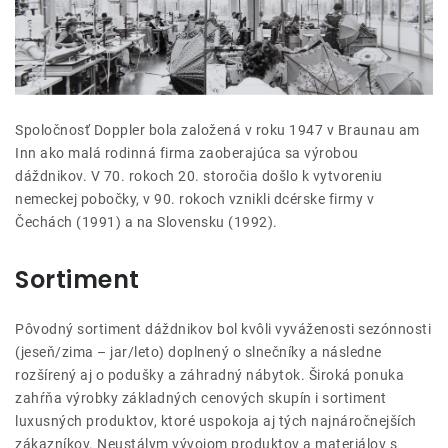
Lehátka
Doplnky
Dáždniky
Spoločnosť Doppler bola založená v roku 1947 v Braunau am
Inn ako malá rodinná firma zaoberajúca sa výrobou
dáždnikov. V 70. rokoch 20. storočia došlo k vytvoreniu
Gastro produkty
nemeckej pobočky, v 90. rokoch vznikli dcérske firmy v
Čechách (1991) a na Slovensku (1992).
Kolekcia
Sortiment
Predávané značky
Pôvodný sortiment dáždnikov bol kvôli vyváženosti sezónnosti
(jeseň/zima – jar/leto) doplnený o slnečníky a následne
Klub výhod
rozšírený aj o podušky a záhradný nábytok. Široká ponuka
zahŕňa výrobky základných cenových skupín i sortiment
luxusných produktov, ktoré uspokoja aj tých najnáročnejších
O nás
zákazníkov. Neustálym vývojom produktov a materiálov s