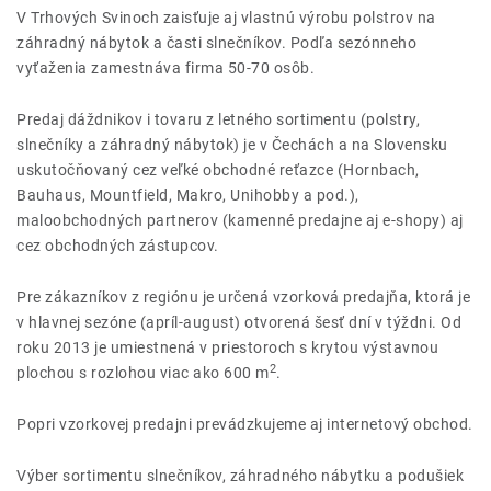
V Trhových Svinoch zaisťuje aj vlastnú výrobu polstrov na
záhradný nábytok a časti slnečníkov. Podľa sezónneho
vyťaženia zamestnáva firma 50-70 osôb.
Predaj dáždnikov i tovaru z letného sortimentu (polstry,
slnečníky a záhradný nábytok) je v Čechách a na Slovensku
uskutočňovaný cez veľké obchodné reťazce (Hornbach,
Bauhaus, Mountfield, Makro, Unihobby a pod.),
maloobchodných partnerov (kamenné predajne aj e-shopy) aj
cez obchodných zástupcov.
Pre zákazníkov z regiónu je určená vzorková predajňa, ktorá je
v hlavnej sezóne (apríl-august) otvorená šesť dní v týždni. Od
roku 2013 je umiestnená v priestoroch s krytou výstavnou
2
plochou s rozlohou viac ako 600 m
.
Popri vzorkovej predajni prevádzkujeme aj internetový obchod.
Výber sortimentu slnečníkov, záhradného nábytku a podušiek