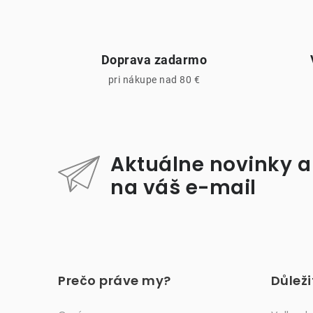
r
Doprava zadarmo
pri nákupe nad 80 €
Aktuálne novinky a
i
na váš e-mail
Z
á
Prečo práve my?
Důlež
p