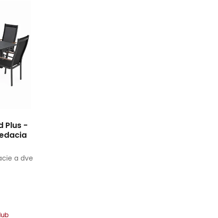
 Plus -
sedacia
vacie a dve