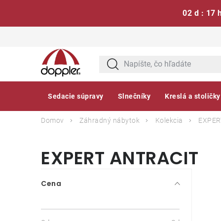
02 d : 17 
Prejsť
na
obsah
Sedacie súpravy
Slnečníky
Kreslá a stoličky
Domov
Záhradný nábytok
Kolekcia
EXPER
EXPERT ANTRACIT
B
Cena
o
č