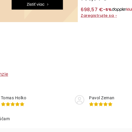
698,57 €
−5%
Zaregistrujte sa
›
O
v
á
nzie
d
a
Tomas Holko
Pavol Zeman
c
účam
e