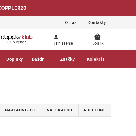
DOPPLER20
O nás
Kontakty
NÁKUPNÝ
Klub výhod
Prihlásenie
KOŠÍK
Doplnky
Dáždniky
Gastro produkty
Značky
Kolekcia
NAJLACNEJŠIE
NAJDRAHŠIE
ABECEDNE