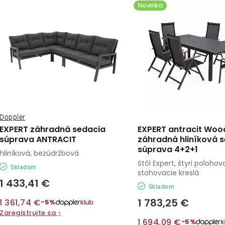
ý
Novinka
e
p
n
i
s
e
p
p
r
r
o
Doppler
o
EXPERT záhradná sedacia
EXPERT antracit Wood
d
súprava ANTRACIT
záhradná hliníková 
d
súprava 4+2+1
hliníková, bezúdržbová
u
u
Stôl Expert, štyri poloho
Skladom
stohovacie kreslá
k
k
1 433,41 €
Skladom
t
t
1 783,25 €
1 361,74 €
−5%
o
Zaregistrujte sa
›
o
1 694,09 €
−5%