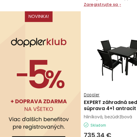
v
Zaregistrujte sa
›
v
Doppler
EXPERT záhradná se
súprava 4+1 antracit
hliníková, bezúdržbová
Skladom
735,34 €