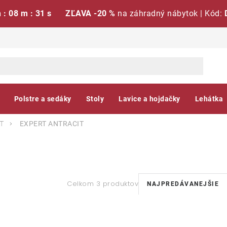
h : 08 m : 31 s
ZĽAVA -20 %
na záhradný nábytok | Kód:
Polstre a sedáky
Stoly
Lavice a hojdačky
Lehátka
T
EXPERT ANTRACIT
R
Celkom 3 produktov
NAJPREDÁVANEJŠIE
a
V
d