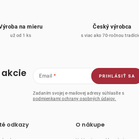
p
v
Výroba na mieru
Český výrobca
k
už od 1 ks
s viac ako 70-ročnou tradíc
y
v
ý
p
 akcie
Email
PRIHLÁSIŤ SA
s
Zadaním svojej e-mailovej adresy súhlasíte s
podmienkami ochrany osobných údajov.
u
ité odkazy
O nákupe