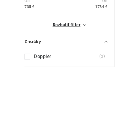
n
735
€
1784
€
ý
i
Rozbaliť filter
p
a
Značky
n
Doppler
3
e
l