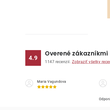
Overené zákazníkmi
l
4.9
1147
recenzií.
Zobraziť všetky rece
Maria Vagundova
i
Odpor