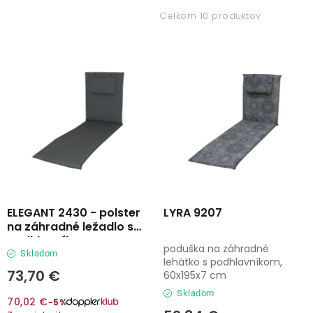
Lehátka
i
e
Celkom 10 produktov
s
n
Doplnky
p
i
r
e
Dáždniky
o
p
d
r
u
o
Gastro produkty
k
d
t
u
Kolekcia
o
k
v
t
ELEGANT 2430 - polster
LYRA 9207
Predávané značky
na záhradné ležadlo s
o
podhlavníkom
poduška na záhradné
v
Skladom
Klub výhod
lehátko s podhlavníkom,
73,70 €
60x195x7 cm
Skladom
70,02 €
−5%
O nás