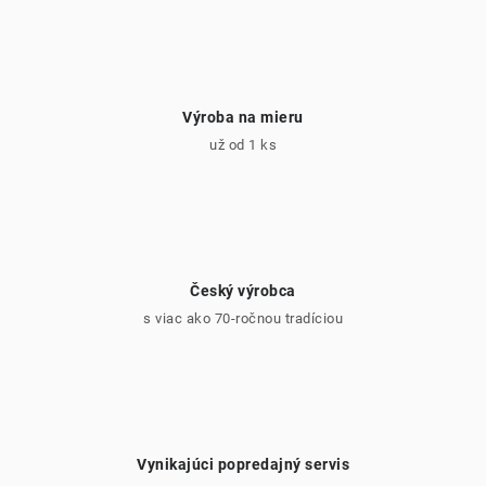
v
ý
p
i
Výroba na mieru
s
už od 1 ks
u
Český výrobca
s viac ako 70-ročnou tradíciou
Vynikajúci popredajný servis