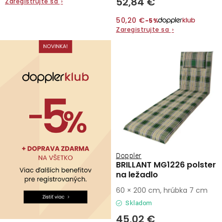
52,84 €
Zaregistrujte sa
›
Kontakty
50,20 €
−5%
Zaregistrujte sa
›
Doppler
BRILLANT MG1226 polster
na ležadlo
60 × 200 cm, hrúbka 7 cm
Skladom
45,02 €