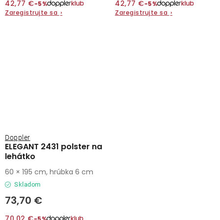
42,77 €
42,77 €
−5%
−5%
Zaregistrujte sa
›
Zaregistrujte sa
›
Doppler
ELEGANT 2431 polster na
lehátko
60 × 195 cm, hrúbka 6 cm
Skladom
73,70 €
70,02 €
−5%