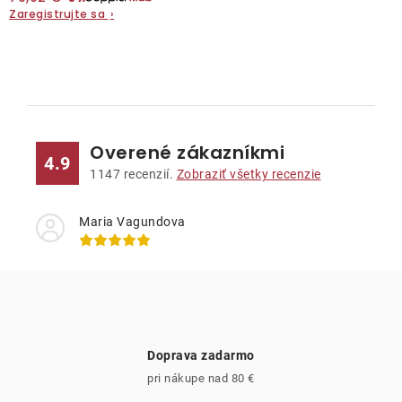
Zaregistrujte sa
›
O
v
l
Overené zákazníkmi
á
4.9
d
1147
recenzií.
Zobraziť všetky recenzie
a
c
Maria Vagundova
i
e
p
r
v
Doprava zadarmo
k
pri nákupe nad 80 €
y