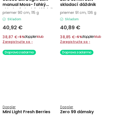
manual Moss- ľahký
skladací dáždnik
skladací plochý dáždnik
priemer 90 cm, 115 g
priemer 91 cm, 136 g
Skladom
Skladom
40,92 €
40,89 €
38,87 €
38,85 €
−5%
−5%
Zaregistrujte sa
›
Zaregistrujte sa
›
Doprava zadarmo
Doprava zadarmo
Doppler
Doppler
Mini Light Fresh Berries
Zero 99 dámsky