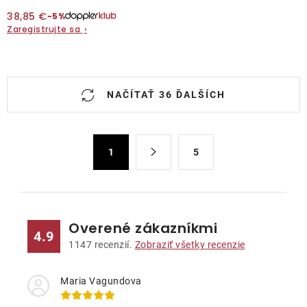
38,85 €
−5%
Zaregistrujte sa
›
O
NAČÍTAŤ 36 ĎALŠÍCH
v
l
á
S
d
1
5
t
a
r
c
á
n
i
k
e
Overené zákazníkmi
4.9
o
p
1147
recenzií.
Zobraziť všetky recenzie
v
r
a
v
Maria Vagundova
n
k
i