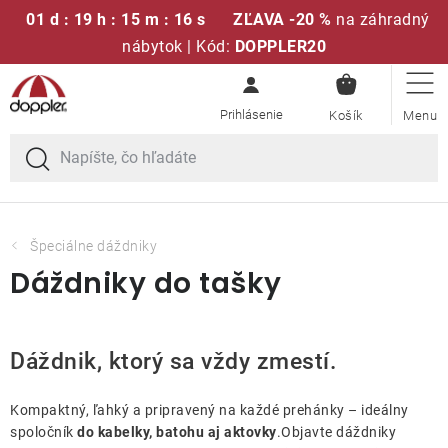
01 d : 19 h : 15 m : 15 s
ZĽAVA -20 %
na záhradný
nábytok | Kód:
DOPPLER20
NÁKUPN
Prejsť
Sedacie súpravy
KOŠÍK
na
obsah
Slnečníky
Kreslá a stoličky
Špeciálne dáždniky
Dáždniky do tašky
Polstre a sedáky
Stoly
Dáždnik, ktorý sa vždy zmestí.
Lavice a hojdačky
Kompaktný, ľahký a pripravený na každé prehánky – ideálny
spoločník
do kabelky, batohu aj aktovky
.Objavte dáždniky