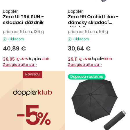
t
u
o
k
Doppler
Doppler
v
t
Zero ULTRA SUN -
Zero 99 Orchid Lilac -
skladací dáždnik
dámsky skladací
o
dáždnik
priemer 91 cm, 136 g
priemer 91 cm, 99 g
v
Skladom
Skladom
40,89 €
30,64 €
38,85 €
29,11 €
−5%
−5%
Zaregistrujte sa
›
Zaregistrujte sa
›
Doprava zadarmo