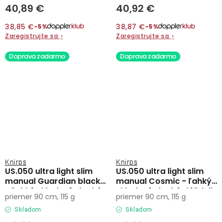
40,89 €
40,92 €
38,85 €
38,87 €
−5%
−5%
Zaregistrujte sa
›
Zaregistrujte sa
›
Doprava zadarmo
Doprava zadarmo
Knirps
Knirps
US.050 ultra light slim
US.050 ultra light slim
manual Guardian black
manual Cosmic - ľahký
- ľahký skladací plochý
skladací plochý dáždnik
priemer 90 cm, 115 g
priemer 90 cm, 115 g
dáždnik
Skladom
Skladom