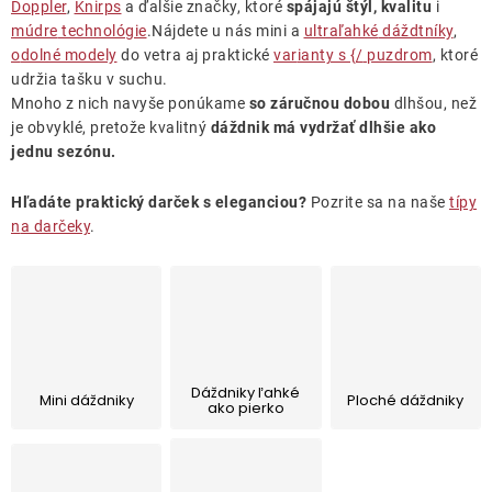
Doppler
,
Knirps
a ďalšie značky, ktoré
spájajú
štýl, kvalitu
i
Lehátka
múdre
technológie
.Nájdete u nás mini a
ultraľahké
dážd
tníky
,
o
dolné
modely
do vetra aj praktické
var
ianty
s {/
puzdrom
, ktoré
Doplnky
udržia tašku v suchu.
Mnoho z nich navyše ponúkame
so záručnou dobou
dlhšou, než
je obvyklé, pretože kvalitný
dáždnik má vydržať dlhšie ako
Dáždniky
jednu sezónu.
Hľadáte praktický darček s eleganciou?
Pozrite sa na naše
tí
py
Gastro produkty
n
a
darčeky
.
Kolekcia
Predávané značky
Dáždniky ľahké
Mini dáždniky
Ploché dáždniky
ako pierko
Klub výhod
O nás