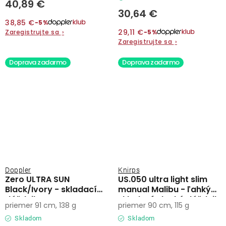
40,89 €
30,64 €
38,85 €
−5%
29,11 €
Zaregistrujte sa
›
−5%
Zaregistrujte sa
›
Doprava zadarmo
Doprava zadarmo
Doppler
Knirps
Zero ULTRA SUN
US.050 ultra light slim
Black/Ivory - skladací
manual Malibu - ľahký
dáždnik
skladací plochý dáždnik
priemer 91 cm, 138 g
priemer 90 cm, 115 g
Skladom
Skladom