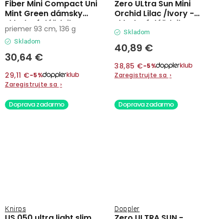
Fiber Mini Compact Uni
Zero ULtra Sun Mini
Mint Green dámsky
Orchid Lilac /Ivory -
skladací dáždnik
skladací dáždnik
priemer 93 cm, 136 g
Skladom
Skladom
40,89 €
30,64 €
38,85 €
−5%
29,11 €
Zaregistrujte sa
›
−5%
Zaregistrujte sa
›
Doprava zadarmo
Doprava zadarmo
Knirps
Doppler
US.050 ultra light slim
Zero ULTRA SUN -