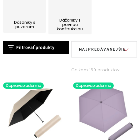
Kontakty
Dáždniky s
Dáždniky s
pevnou
puzdrom
konštrukciou
V
R
Filtrovať produkty
NAJPREDÁVANEJŠIE
ý
a
p
d
i
e
Celkom 150 produktov
s
n
Doprava zadarmo
Doprava zadarmo
p
i
r
e
o
p
d
r
u
o
k
d