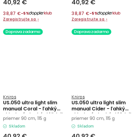
40,92 €
40,92 €
38,87 €
38,87 €
−5%
−5%
Zaregistrujte sa
›
Zaregistrujte sa
›
Doprava zadarmo
Doprava zadarmo
Knirps
Knirps
US.050 ultra light slim
US.050 ultra light slim
manual Coral - ľahký
manual Cider - ľahký
skladací plochý dáždnik
skladací plochý dáždnik
priemer 90 cm, 115 g
priemer 90 cm, 115 g
Skladom
Skladom
40,92 €
40,92 €