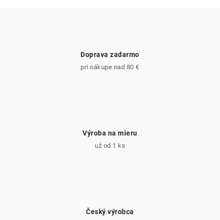
y
e
v
ý
p
i
Doprava zadarmo
s
pri nákupe nad 80 €
u
Výroba na mieru
už od 1 ks
Český výrobca