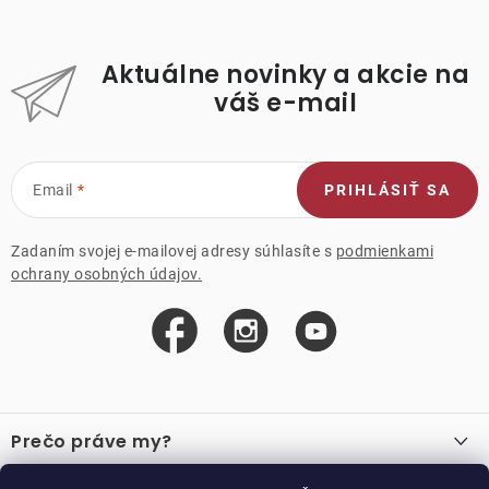
Aktuálne novinky a akcie na
váš e-mail
Email
PRIHLÁSIŤ SA
Zadaním svojej e-mailovej adresy súhlasíte s
podmienkami
ochrany osobných údajov.
Z
á
Prečo práve my?
p
ä
O nás