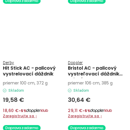
Doprava zadarmo
Doprava zadarmo
Derby
Doppler
Hit Stick AC - palicový
Bristol AC - palicový
vystrelovací dáždnik
vystreľovací dáždnik
zelený
priemer 100 cm, 372 g
priemer 106 cm, 385 g
Skladom
Skladom
19,58 €
30,64 €
18,60 €
29,11 €
−5%
−5%
Zaregistrujte sa
›
Zaregistrujte sa
›
Doprava zadarmo
Doprava zadarmo