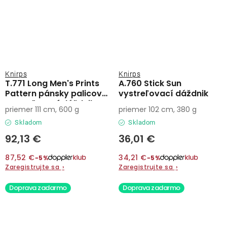
Knirps
Knirps
T.771 Long Men's Prints
A.760 Stick Sun
Pattern pánsky palicový
vystreľovací dáždnik
vystreľovací dáždnik
priemer 111 cm, 600 g
priemer 102 cm, 380 g
Skladom
Skladom
92,13 €
36,01 €
87,52 €
34,21 €
−5%
−5%
Zaregistrujte sa
›
Zaregistrujte sa
›
Doprava zadarmo
Doprava zadarmo