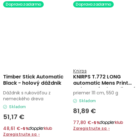
Doprava zadarmo
Doprava zadarmo
Knirps
Timber Stick Automatic
KNIRPS T.772 LONG
Black - holový dáždnik
automatic Mens Print
Stripe - pánsky palicový
Dáždnik s rukoväťou z
priemer 111 cm, 550 g
vystreľovací dáždnik
nemeckého dreva
Skladom
Skladom
81,89 €
51,17 €
77,80 €
−5%
48,61 €
Zaregistrujte sa
›
−5%
Zaregistrujte sa
›