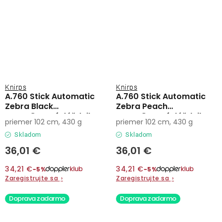
Knirps
Knirps
A.760 Stick Automatic
A.760 Stick Automatic
Zebra Black
Zebra Peach
vystreľovací dáždnik
vystreľovací dáždnik
priemer 102 cm, 430 g
priemer 102 cm, 430 g
Skladom
Skladom
36,01 €
36,01 €
34,21 €
34,21 €
−5%
−5%
Zaregistrujte sa
›
Zaregistrujte sa
›
Doprava zadarmo
Doprava zadarmo