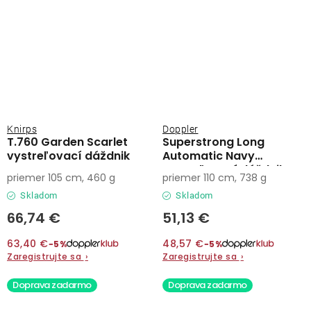
Knirps
Doppler
T.760 Garden Scarlet
Superstrong Long
vystreľovací dáždnik
Automatic Navy
vystreľovací dáždnik
priemer 105 cm, 460 g
priemer 110 cm, 738 g
Skladom
Skladom
66,74 €
51,13 €
63,40 €
48,57 €
−5%
−5%
Zaregistrujte sa
›
Zaregistrujte sa
›
Doprava zadarmo
Doprava zadarmo