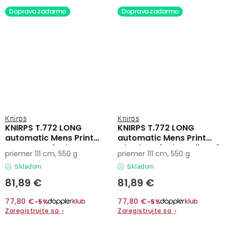
Doprava zadarmo
Doprava zadarmo
Knirps
Knirps
KNIRPS T.772 LONG
KNIRPS T.772 LONG
automatic Mens Print
automatic Mens Print
Pattern - pánsky
Check - pánsky palicový
priemer 111 cm, 550 g
priemer 111 cm, 550 g
palicový vystreľovací
vystreľovací dáždnik
dáždnik
Skladom
Skladom
81,89 €
81,89 €
77,80 €
77,80 €
−5%
−5%
Zaregistrujte sa
›
Zaregistrujte sa
›