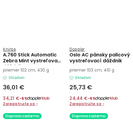
Knirps
Doppler
A.760 Stick Automatic
Oslo AC pánsky palicový
Zebra Mint vystreľovací
vystreľovací dáždnik
dáždnik
priemer 102 cm, 430 g
priemer 103 cm, 410 g
Skladom
Skladom
36,01 €
25,73 €
34,21 €
24,44 €
−5%
−5%
Zaregistrujte sa
›
Zaregistrujte sa
›
Doprava zadarmo
Doprava zadarmo