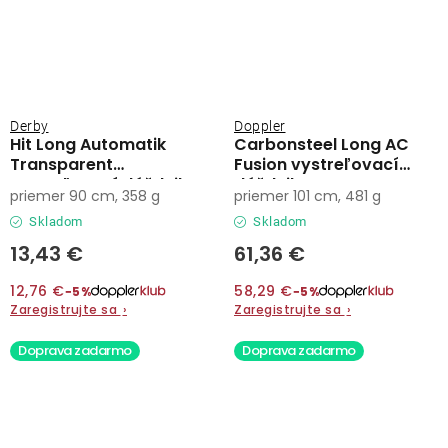
Derby
Doppler
Hit Long Automatik
Carbonsteel Long AC
Transparent
Fusion vystreľovací
vystreľovací dáždnik
dáždnik
priemer 90 cm, 358 g
priemer 101 cm, 481 g
Skladom
Skladom
13,43 €
61,36 €
12,76 €
58,29 €
−5%
−5%
Zaregistrujte sa
›
Zaregistrujte sa
›
Doprava zadarmo
Doprava zadarmo