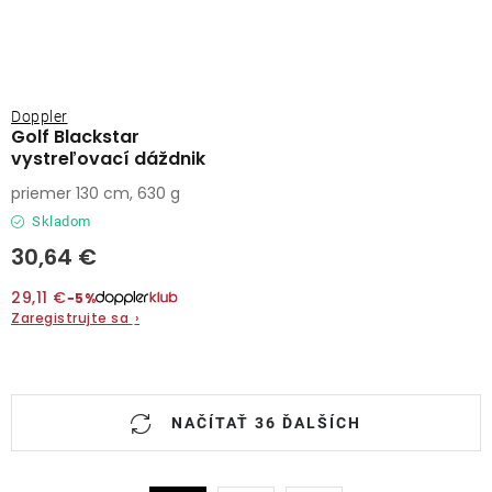
Doppler
Golf Blackstar
vystreľovací dáždnik
priemer 130 cm, 630 g
Skladom
30,64 €
29,11 €
−5%
Zaregistrujte sa
›
O
NAČÍTAŤ 36 ĎALŠÍCH
v
l