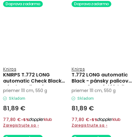
Doprava zadarmo
Doprava zadarmo
Knirps
Knirps
KNIRPS T.772 LONG
T.772 LONG automatic
automatic Check Black -
Black - pánsky palicový
pánsky palicový
vystreľovací dáždnik
priemer 111 cm, 550 g
priemer 111 cm, 550 g
vystreľovací dáždnik
Skladom
Skladom
81,89 €
81,89 €
77,80 €
77,80 €
−5%
−5%
Zaregistrujte sa
›
Zaregistrujte sa
›