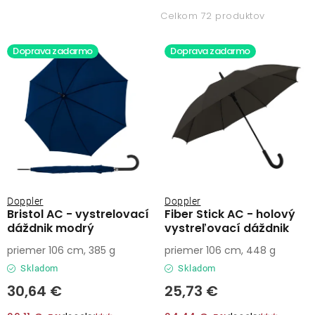
Lehátka
i
e
Celkom 72 produktov
s
n
Doplnky
Doprava zadarmo
Doprava zadarmo
p
i
r
e
Dáždniky
o
p
d
r
u
o
Gastro produkty
k
d
t
u
Kolekcia
o
k
Doppler
Doppler
v
t
Bristol AC - vystrelovací
Fiber Stick AC - holový
Predávané značky
dáždnik modrý
vystreľovací dáždnik
o
priemer 106 cm, 385 g
priemer 106 cm, 448 g
v
Klub výhod
Skladom
Skladom
30,64 €
25,73 €
O nás