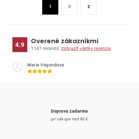
á
S
d
1
2
t
a
r
c
á
n
i
k
e
Overené zákazníkmi
4.9
o
p
1147
recenzií.
Zobraziť všetky recenzie
v
r
a
v
Maria Vagundova
n
k
i
y
e
v
ý
p
i
Doprava zadarmo
s
pri nákupe nad 80 €
u