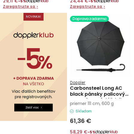
29,11 €
24,44 €
−5%
−5%
Zaregistrujte sa
›
Zaregistrujte sa
›
Kontakty
Doprava zadarmo
Doppler
Carbonsteel Long AC
black pánsky palicový
vystreľovací dáždnik
priemer 111 cm, 600 g
Skladom
61,36 €
58,29 €
−5%