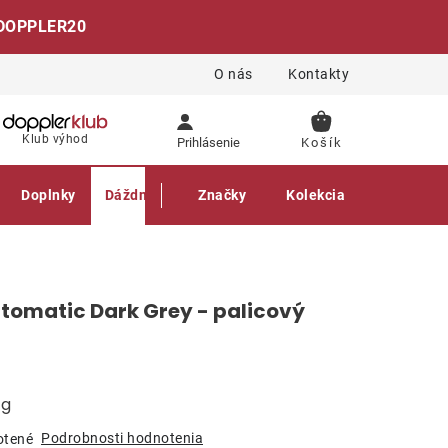
DOPPLER20
O nás
Kontakty
NÁKUPNÝ
Klub výhod
Prihlásenie
KOŠÍK
Doplnky
Dáždniky
Gastro produkty
Značky
Kolekcia
utomatic Dark Grey - palicový
 g
Podrobnosti hodnotenia
otené