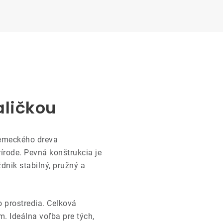
aličkou
nemeckého dreva
írode. Pevná konštrukcia je
nik stabilný, pružný a
o prostredia. Celková
. Ideálna voľba pre tých,