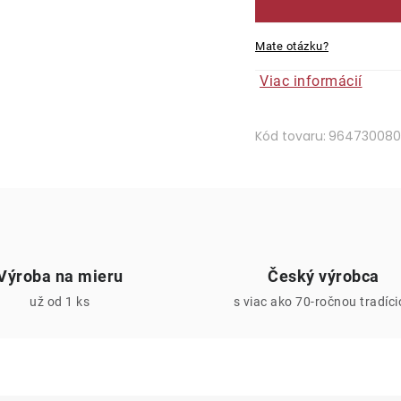
Mate otázku?
Viac informácií
Kód tovaru:
964730080
Výroba na mieru
Český výrobca
už od 1 ks
s viac ako 70-ročnou tradíc