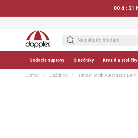
00 d : 21 
Prejsť
na
obsah
Sedacie súpravy
Slnečníky
Kreslá a stoličky
Domov
Dáždniky
Timber Stick Automatic Dark 