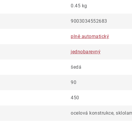
0.45 kg
9003034552683
plně automatický
jednobarevný
šedá
90
450
ocelová konstrukce, sklola