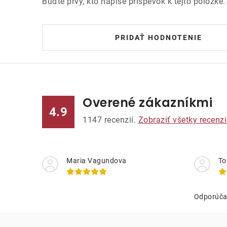
Buďte prvý, kto napíše príspevok k tejto položke.
PRIDAŤ HODNOTENIE
Overené zákazníkmi
4.9
1147
recenzií.
Zobraziť všetky recenzi
Maria Vagundova
To
Odporúč