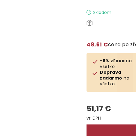
Skladom
48,61 €
cena po z
-5% zľava
na
všetko
Doprava
zadarmo
na
všetko
51,17 €
Jednotková cena: