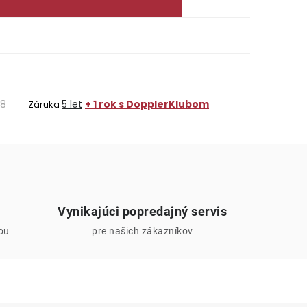
8
5 let
+ 1 rok s DopplerKlubom
Záruka
Vynikajúci popredajný servis
iou
pre našich zákazníkov