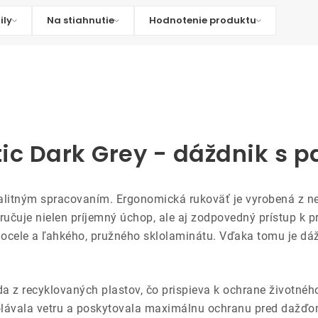
ily
Na stiahnutie
Hodnotenie produktu
ic Dark Grey - dáždnik s p
alitným spracovaním. Ergonomická rukoväť je vyrobená z 
učuje nielen príjemný úchop, ale aj zodpovedný prístup k pr
ocele a ľahkého, pružného sklolaminátu. Vďaka tomu je dážd
da z recyklovaných plastov, čo prispieva k ochrane životnéh
dolávala vetru a poskytovala maximálnu ochranu pred dažďom