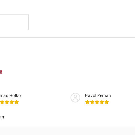
e
mas Holko
Pavol Zeman
am