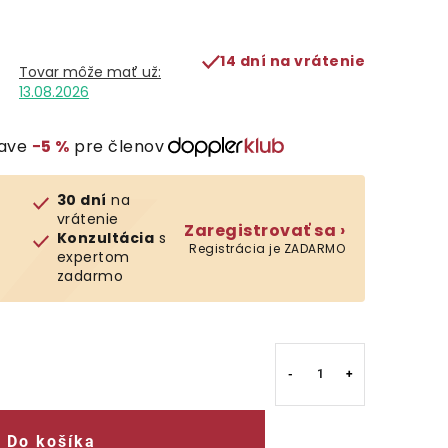
14 dní na vrátenie
13.08.2026
ľave
−5 %
pre členov
30 dní
na
vrátenie
Zaregistrovať sa ›
Konzultácia
s
Registrácia je ZADARMO
expertom
zadarmo
Do košíka