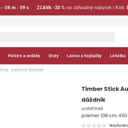
h : 08 m : 08 s
ZĽAVA -20 %
na záhradný nábytok | Kód:
Polstre a sedáky
Stoly
Lavice a hojdačky
Lehátka
Grey - palicový dáždnik
Timber Stick A
dáždnik
undefined
priemer 109 cm, 450
Neohodn