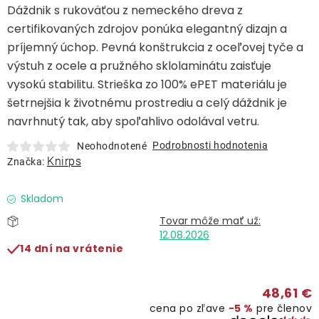
Lehátka
Dáždnik s rukoväťou z nemeckého dreva z
certifikovaných zdrojov ponúka elegantný dizajn a
príjemný úchop. Pevná konštrukcia z oceľovej tyče a
Doplnky
výstuh z ocele a pružného sklolaminátu zaisťuje
vysokú stabilitu. Strieška zo 100% ePET materiálu je
Dáždniky
šetrnejšia k životnému prostrediu a celý dáždnik je
navrhnutý tak, aby spoľahlivo odolával vetru.
Gastro produkty
Podrobnosti hodnotenia
Neohodnotené
Knirps
Značka:
Kolekcia
Skladom
Predávané značky
12.08.2026
14 dní na vrátenie
Klub výhod
48,61 €
cena po zľave
−5 %
pre členov
O nás