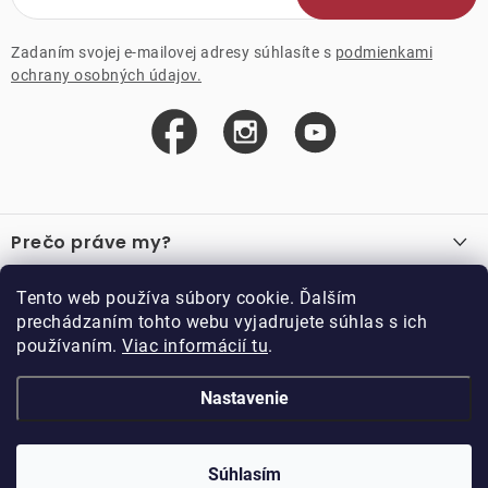
Zadaním svojej e-mailovej adresy súhlasíte s
podmienkami
ochrany osobných údajov.
Z
á
Prečo práve my?
p
ä
O nás
Důležité odkazy
Tento web používa súbory cookie. Ďalším
Recenzie
t
prechádzaním tohto webu vyjadrujete súhlas s ich
Velkoobchod
Akcie
i
používaním.
Viac informácií tu
.
O nákupe
Vzorková prodejna
e
Vrátenie a reklamácia
Kontakty
Nastavenie
Kontakty
Obchodné podmienky
Kariéra
Podmienky vernostného programu
Doppler CZ spol. s.r.o.,
Doppler klub
Trocnovská 70, 374 01
Súhlasím
Copyright 2026
DOPPLER CZ spol. s r.o.
. Všetky práva vyhradené.