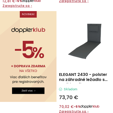
12,81 €
Zaregistrujte sa
›
−5%
Zaregistrujte sa
›
ELEGANT 2430 - polster
na záhradné ležadlo s
podhlavníkom
Skladom
73,70 €
70,02 €
−5%
Zaregistrujte sa
›