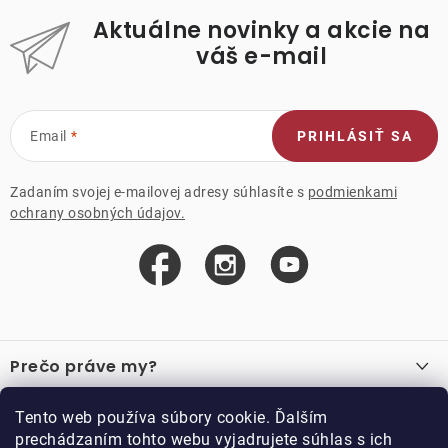
Aktuálne novinky a akcie na
váš e-mail
Email
PRIHLÁSIŤ SA
Zadaním svojej e-mailovej adresy súhlasíte s
podmienkami
ochrany osobných údajov.
Z
á
Prečo práve my?
p
ä
O nás
Důležité odkazy
Tento web používa súbory cookie. Ďalším
Recenzie
t
prechádzaním tohto webu vyjadrujete súhlas s ich