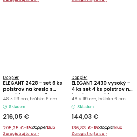
Doppler
Doppler
ELEGANT 2428 - set 6 ks
ELEGANT 2430 vysoký -
polstrov na kreslo s
4 ks set 4 ks polstrov na
vysokým operadlom
kreslo s vysokým
48 × 119 cm, hrúbka 6 cm
48 × 119 cm, hrúbka 6 cm
operadlom
Skladom
Skladom
216,05 €
144,03 €
205,25 €
136,83 €
−5%
−5%
Zaregistrujte sa
›
Zaregistrujte sa
›