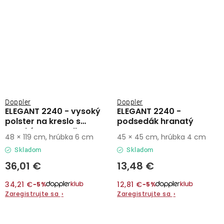
Doppler
Doppler
ELEGANT 2240 - vysoký
ELEGANT 2240 -
polster na kreslo s
podsedák hranatý
vysokým operadlom
48 × 119 cm, hrúbka 6 cm
45 × 45 cm, hrúbka 4 cm
Skladom
Skladom
36,01 €
13,48 €
34,21 €
12,81 €
−5%
−5%
Zaregistrujte sa
›
Zaregistrujte sa
›