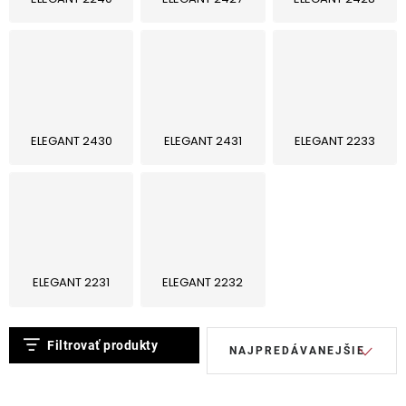
Lehátka
Doplnky
Dáždniky
ELEGANT 2430
ELEGANT 2431
ELEGANT 2233
Gastro produkty
Kolekcia
ELEGANT 2231
ELEGANT 2232
Predávané značky
V
R
Klub výhod
Filtrovať produkty
NAJPREDÁVANEJŠIE
ý
a
p
d
O nás