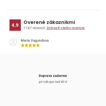
O
v
l
Overené zákazníkmi
á
4.9
d
1147
recenzií.
Zobraziť všetky recenzie
a
c
Maria Vagundova
i
e
p
r
v
Doprava zadarmo
k
pri nákupe nad 80 €
y
v
ý
p