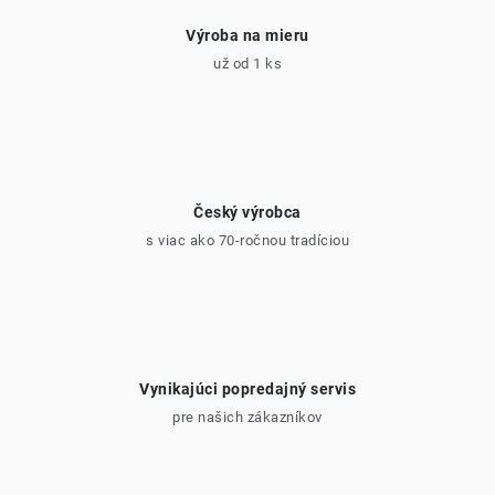
i
Výroba na mieru
s
už od 1 ks
u
Český výrobca
s viac ako 70-ročnou tradíciou
Vynikajúci popredajný servis
pre našich zákazníkov