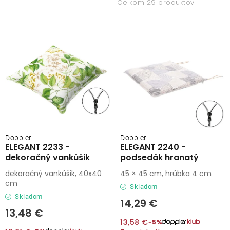
i
e
Celkom 29 produktov
s
n
Kontakty
p
i
r
e
o
p
d
r
u
o
k
d
t
u
o
k
Doppler
Doppler
v
t
ELEGANT 2233 -
ELEGANT 2240 -
dekoračný vankúšik
podsedák hranatý
o
dekoračný vankúšik, 40x40
45 × 45 cm, hrúbka 4 cm
v
cm
Skladom
Skladom
14,29 €
13,48 €
13,58 €
−5%