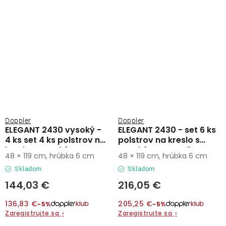
Doppler
Doppler
ELEGANT 2430 vysoký -
ELEGANT 2430 - set 6 ks
4 ks set 4 ks polstrov na
polstrov na kreslo s
kreslo s vysokým
vysokým operadlom
48 × 119 cm, hrúbka 6 cm
48 × 119 cm, hrúbka 6 cm
operadlom
Skladom
Skladom
144,03 €
216,05 €
136,83 €
205,25 €
−5%
−5%
Zaregistrujte sa
›
Zaregistrujte sa
›