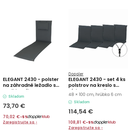
Lehátka
s
n
p
i
Doplnky
r
e
o
p
d
r
Dáždniky
u
o
k
d
Gastro produkty
t
u
o
k
Kolekcia
Doppler
v
t
ELEGANT 2430 - polster
ELEGANT 2430 - set 4 ks
na záhradné ležadlo s
polstrov na kreslo s
o
podhlavníkom
nízkym operadlom
Predávané značky
48 × 100 cm, hrúbka 6 cm
v
Skladom
Skladom
73,70 €
Klub výhod
114,54 €
70,02 €
−5%
108,81 €
Zaregistrujte sa
›
−5%
O nás
Zaregistrujte sa
›