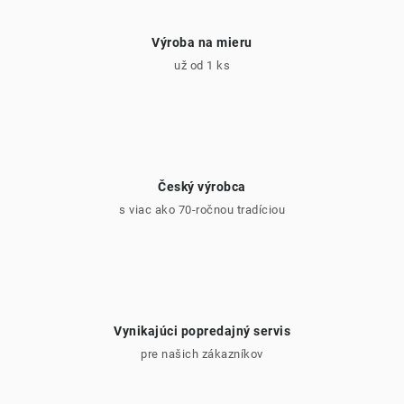
p
i
Výroba na mieru
s
už od 1 ks
u
Český výrobca
s viac ako 70-ročnou tradíciou
Vynikajúci popredajný servis
pre našich zákazníkov