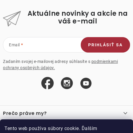
Aktuálne novinky a akcie na
váš e-mail
Email
PRIHLÁSIŤ SA
Zadaním svojej e-mailovej adresy súhlasíte s
podmienkami
ochrany osobných údajov.
Z
á
Prečo práve my?
p
ä
O nás
Důležité odkazy
Tento web používa súbory cookie. Ďalším
Recenzie
t