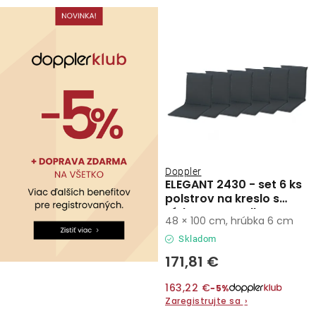
Kontakty
Doppler
ELEGANT 2430 - set 6 ks
polstrov na kreslo s
nízkym operadlom
48 × 100 cm, hrúbka 6 cm
Skladom
171,81 €
163,22 €
−5%
Zaregistrujte sa
›