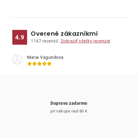
O
v
l
Overené zákazníkmi
á
4.9
d
1147
recenzií.
Zobraziť všetky recenzie
a
c
Maria Vagundova
i
e
p
r
v
Doprava zadarmo
k
pri nákupe nad 80 €
y
v
ý