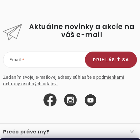
Aktuálne novinky a akcie na
váš e-mail
Email
PRIHLÁSIŤ SA
Zadaním svojej e-mailovej adresy súhlasíte s
podmienkami
ochrany osobných údajov.
Z
á
Prečo práve my?
p