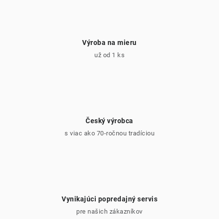
ý
p
i
Výroba na mieru
s
už od 1 ks
u
Český výrobca
s viac ako 70-ročnou tradíciou
Vynikajúci popredajný servis
pre našich zákazníkov