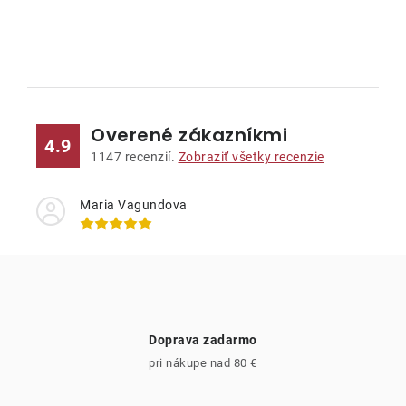
Kontakty
O
v
l
Overené zákazníkmi
á
4.9
d
1147
recenzií.
Zobraziť všetky recenzie
a
c
Maria Vagundova
i
e
p
r
v
Doprava zadarmo
k
pri nákupe nad 80 €
y
v