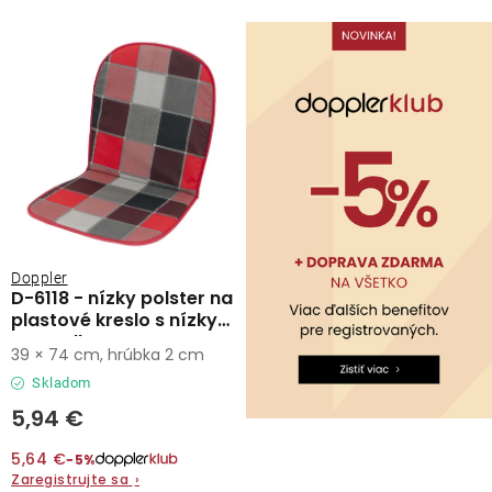
Lehátka
s
n
p
i
Doplnky
r
e
o
p
d
r
Dáždniky
u
o
k
d
Gastro produkty
t
u
o
k
Kolekcia
Doppler
v
t
D-6118 - nízky polster na
plastové kreslo s nízkym
o
operadlom
Predávané značky
39 × 74 cm, hrúbka 2 cm
v
Skladom
Klub výhod
5,94 €
5,64 €
−5%
O nás
Zaregistrujte sa
›