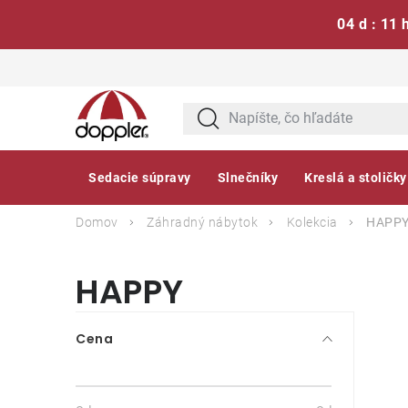
04 d : 11 
Prejsť
na
obsah
Sedacie súpravy
Slnečníky
Kreslá a stoličky
Domov
Záhradný nábytok
Kolekcia
HAPP
HAPPY
B
Cena
o
č