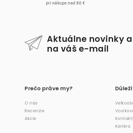
pri nákupe nad 80 €
Aktuálne novinky a
i
na váš e-mail
Z
á
Prečo práve my?
Důlež
p
ä
O nás
Velkoo
Recenzie
Vzorkov
t
Akcie
Kontakt
i
Kariéra