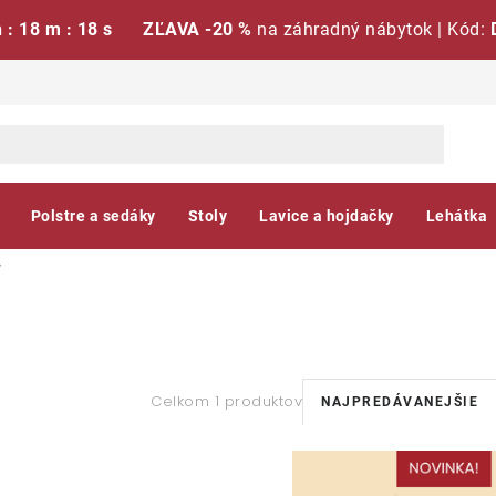
h : 18 m : 18 s
ZĽAVA -20 %
na záhradný nábytok | Kód:
Polstre a sedáky
Stoly
Lavice a hojdačky
Lehátka
Y
R
Celkom 1 produktov
NAJPREDÁVANEJŠIE
a
V
d