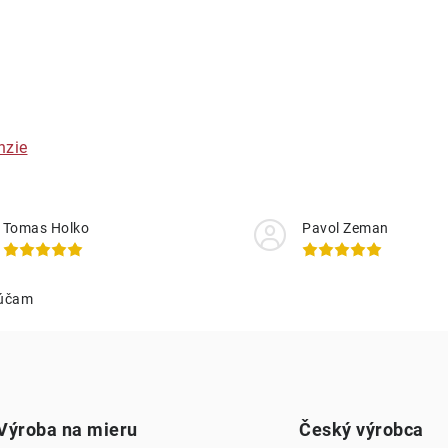
v
v
O
v
á
nzie
d
a
Tomas Holko
Pavol Zeman
c
účam
e
p
v
Výroba na mieru
Český výrobca
k