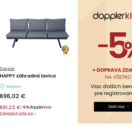
ý
e
p
n
i
s
e
p
p
r
r
o
Doppler
o
HAPPY záhradná lavica
d
d
Skladom
u
u
696,02 €
k
k
661,22 €
−5%
t
Zaregistrujte sa
›
t
o
o