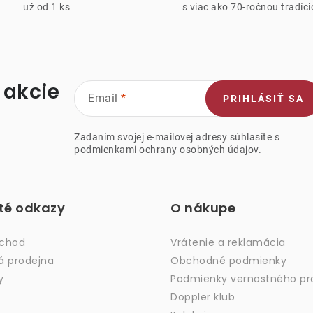
už od 1 ks
s viac ako 70-ročnou tradíc
y
v
ý
p
 akcie
Email
PRIHLÁSIŤ SA
s
Zadaním svojej e-mailovej adresy súhlasíte s
podmienkami ochrany osobných údajov.
u
ité odkazy
O nákupe
bchod
Vrátenie a reklamácia
á prodejna
Obchodné podmienky
y
Podmienky vernostného p
Doppler klub