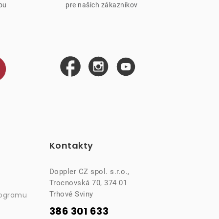
iou
pre našich zákazníkov
Kontakty
Doppler CZ spol. s.r.o.,
Trocnovská 70, 374 01
Trhové Sviny
rogramu
386 301 633