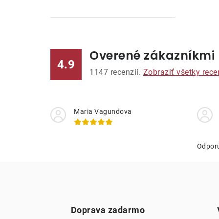
Overené zákazníkmi
l
4.9
1147
recenzií.
Zobraziť všetky rece
Maria Vagundova
i
Odpor
r
Doprava zadarmo