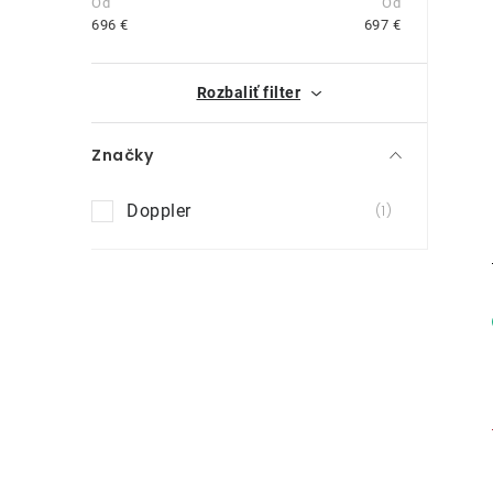
n
696
€
697
€
ý
i
Rozbaliť filter
p
a
Značky
n
Doppler
1
e
l