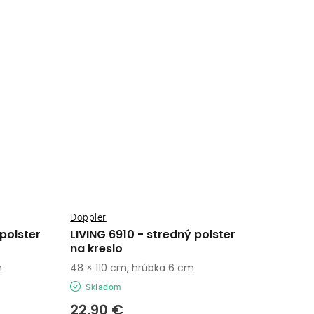
Doppler
 polster
LIVING 6910 - stredný polster
na kreslo
m
48 × 110 cm, hrúbka 6 cm
Skladom
22,90 €