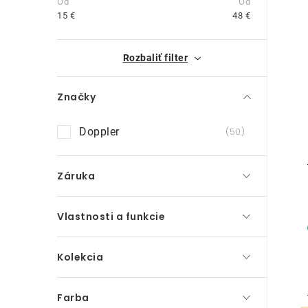
n
15
€
48
€
ý
i
Rozbaliť filter
p
a
Značky
n
Doppler
50
e
l
Záruka
Vlastnosti a funkcie
Kolekcia
Farba