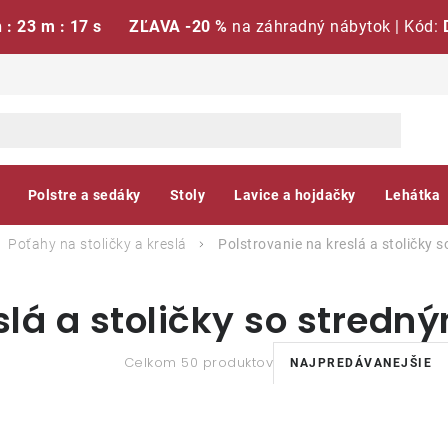
h : 23 m : 16 s
ZĽAVA -20 %
na záhradný nábytok | Kód:
Polstre a sedáky
Stoly
Lavice a hojdačky
Lehátka
Poťahy na stoličky a kreslá
Polstrovanie na kreslá a stoličky
slá a stoličky so stred
R
Celkom 50 produktov
NAJPREDÁVANEJŠIE
a
V
d