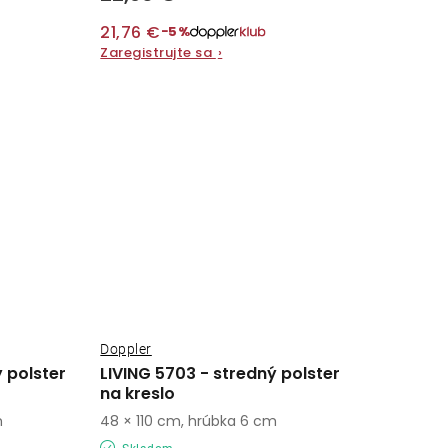
21,76 €
−5%
Zaregistrujte sa
›
Doppler
 polster
LIVING 5703 - stredný polster
na kreslo
m
48 × 110 cm, hrúbka 6 cm