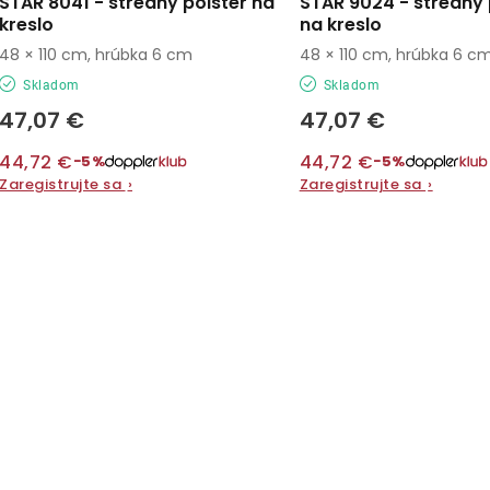
STAR 8041 - stredný polster na
STAR 9024 - stredný 
kreslo
na kreslo
48 × 110 cm, hrúbka 6 cm
48 × 110 cm, hrúbka 6 c
Skladom
Skladom
47,07 €
47,07 €
44,72 €
44,72 €
−5%
−5%
Zaregistrujte sa
›
Zaregistrujte sa
›