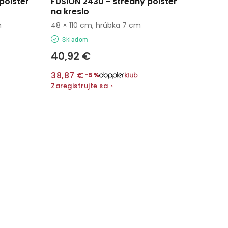
polster
FUSION 2430 - stredný polster
na kreslo
m
48 × 110 cm, hrúbka 7 cm
Skladom
40,92 €
38,87 €
−5%
Zaregistrujte sa
›