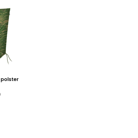
 polster
m