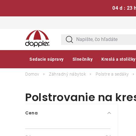
04 d : 23 
Prejsť
na
obsah
Sedacie súpravy
Slnečníky
Kreslá a stoličky
Domov
Záhradný nábytok
Polstre a sedáky
Polstrovanie na kre
B
Cena
o
č