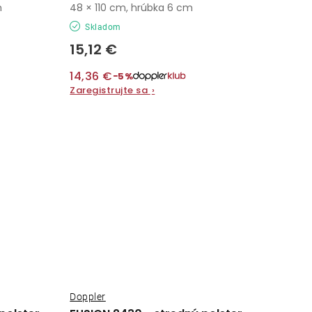
m
48 × 110 cm, hrúbka 6 cm
Skladom
15,12 €
14,36 €
−5%
Zaregistrujte sa
›
Doppler