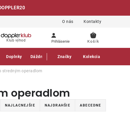
DOPPLER20
O nás
Kontakty
NÁKUPNÝ
Klub výhod
Prihlásenie
KOŠÍK
Doplnky
Dáždniky
Gastro produkty
Značky
Kolekcia
 so stredným operadlom
ným operadlom
NAJLACNEJŠIE
NAJDRAHŠIE
ABECEDNE