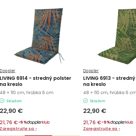
ý
e
p
n
i
s
e
p
p
r
r
o
Doppler
Doppler
o
LIVING 6914 - stredný polster
LIVING 6913 - stredný
d
na kreslo
na kreslo
d
48 × 110 cm, hrúbka 6 cm
48 × 110 cm, hrúbka 6 c
u
u
Skladom
Skladom
k
k
22,90 €
22,90 €
t
t
21,76 €
21,76 €
−5%
−5%
o
Zaregistrujte sa
›
Zaregistrujte sa
›
o