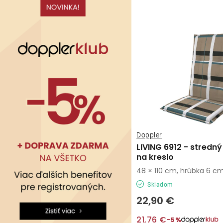
v
v
Doppler
LIVING 6912 - stredný
na kreslo
48 × 110 cm, hrúbka 6 c
Skladom
22,90 €
21,76 €
−5%