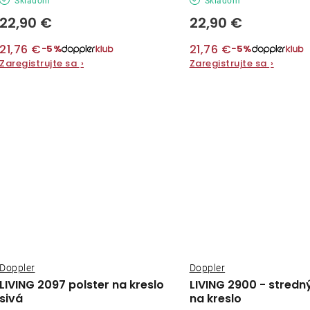
Skladom
Skladom
22,90 €
22,90 €
21,76 €
21,76 €
−5%
−5%
Zaregistrujte sa
›
Zaregistrujte sa
›
Doppler
Doppler
LIVING 2097 polster na kreslo
LIVING 2900 - stredn
sivá
na kreslo