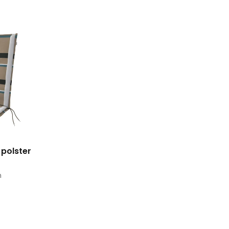
 polster
m