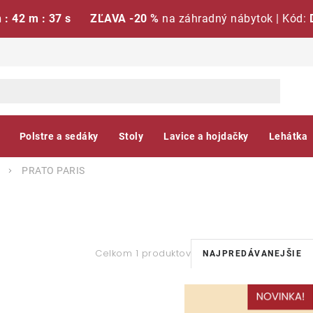
h : 42 m : 37 s
ZĽAVA -20 %
na záhradný nábytok | Kód:
Polstre a sedáky
Stoly
Lavice a hojdačky
Lehátka
PRATO PARIS
R
Celkom 1 produktov
NAJPREDÁVANEJŠIE
a
V
d