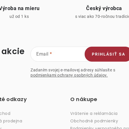
v
Výroba na mieru
Český výrobca
k
už od 1 ks
s viac ako 70-ročnou tradíc
y
v
ý
p
 akcie
Email
PRIHLÁSIŤ SA
s
Zadaním svojej e-mailovej adresy súhlasíte s
podmienkami ochrany osobných údajov.
u
ité odkazy
O nákupe
bchod
Vrátenie a reklamácia
á prodejna
Obchodné podmienky
y
Podmienky vernostného p