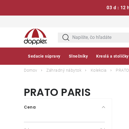
03 d : 12 
Prejsť
na
obsah
Sedacie súpravy
Slnečníky
Kreslá a stoličky
Domov
Záhradný nábytok
Kolekcia
PRATO
PRATO PARIS
B
Cena
o
č