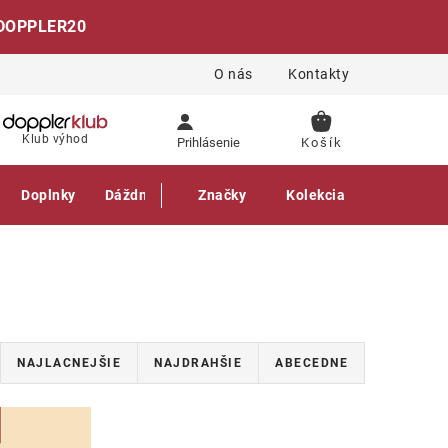
DOPPLER20
O nás
Kontakty
NÁKUPNÝ
Klub výhod
Prihlásenie
KOŠÍK
Doplnky
Dáždniky
Gastro produkty
Značky
Kolekcia
NAJLACNEJŠIE
NAJDRAHŠIE
ABECEDNE