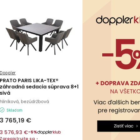
ý
e
p
n
i
s
e
p
p
r
r
o
Doppler
o
PRATO PARIS LIKA-TEX®
d
záhradná sedacia súprava 8+1
d
sivá
u
u
hliníková, bezúdržbová
k
k
Skladom
3 765,19 €
t
t
o
3 576,93 €
−5%
o
Zaregistrujte sa
›