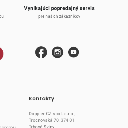
Vynikajúci popredajný servis
iou
pre našich zákazníkov
Kontakty
Doppler CZ spol. s.r.o.,
Trocnovská 70, 374 01
Trhové Sviny
rogramu