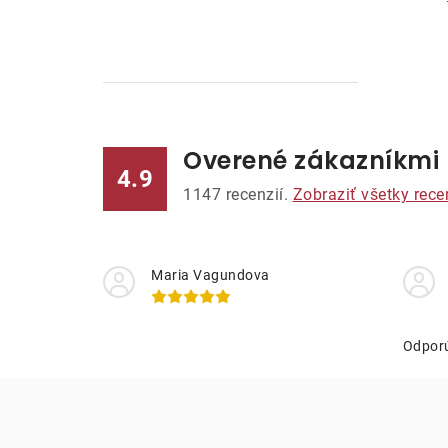
Overené zákazníkmi
l
4.9
1147
recenzií.
Zobraziť všetky rece
Maria Vagundova
i
Odpor
r