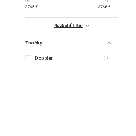
n
3765
€
3766
€
ý
i
Rozbaliť filter
p
a
Značky
n
Doppler
1
e
l