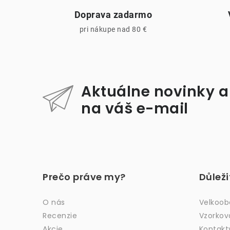
Doprava zadarmo
pri nákupe nad 80 €
Aktuálne novinky a
i
na váš e-mail
Z
á
Prečo práve my?
Důlež
p
ä
O nás
Velkoo
Recenzie
Vzorkov
t
Akcie
Kontakt