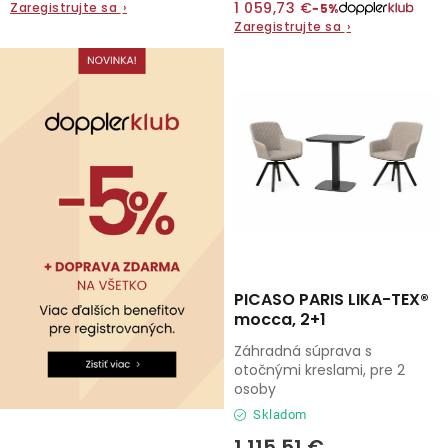
1 059,73 €
Zaregistrujte sa
›
−5%
Zaregistrujte sa
›
Kontakty
PICASO PARIS LIKA-TEX®
mocca, 2+1
Záhradná súprava s
otočnými kreslami, pre 2
osoby
Skladom
1 115,51 €