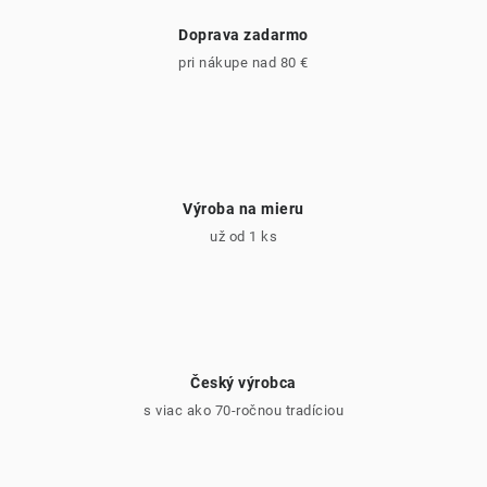
v
Doprava zadarmo
k
pri nákupe nad 80 €
y
v
ý
p
i
Výroba na mieru
s
už od 1 ks
u
Český výrobca
s viac ako 70-ročnou tradíciou