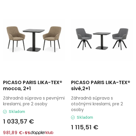
Lehátka
s
n
p
i
Doplnky
r
e
o
p
d
r
Dáždniky
u
o
k
d
Gastro produkty
t
u
o
k
Kolekcia
v
t
PICASO PARIS LIKA-TEX®
PICASO PARIS LIKA-TEX®
mocca, 2+1
sivé,2+1
o
Predávané značky
Záhradná súprava s pevnými
Záhradná súprava s
v
kreslami, pre 2 osoby
otočnými kreslami, pre 2
osoby
Skladom
Klub výhod
Skladom
1 033,57 €
1 115,51 €
O nás
981,89 €
−5%