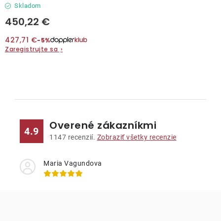
Skladom
450,22 €
427,71 €
−5%
Zaregistrujte sa
›
O
v
l
Overené zákazníkmi
á
4.9
d
1147
recenzií.
Zobraziť všetky recenzie
a
c
Maria Vagundova
i
e
p
r