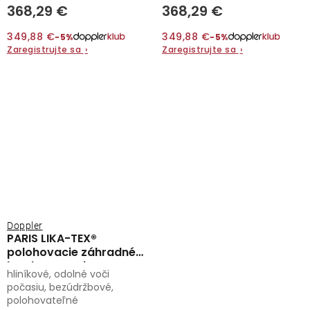
368,29 €
368,29 €
349,88 €
349,88 €
−5%
−5%
Zaregistrujte sa
›
Zaregistrujte sa
›
Doppler
PARIS LIKA-TEX®
polohovacie záhradné
kreslo antracit
hliníkové, odolné voči
počasiu, bezúdržbové,
polohovateľné