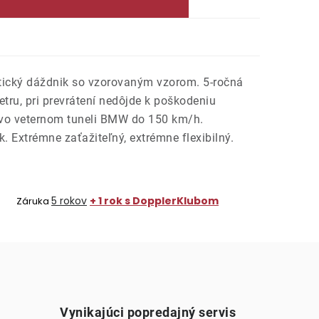
ický dáždnik so vzorovaným vzorom. 5-ročná
etru, pri prevrátení nedôjde k poškodeniu
 vo veternom tuneli BMW do 150 km/h.
k. Extrémne zaťažiteľný, extrémne flexibilný.
5 rokov
+ 1 rok s DopplerKlubom
Záruka
Vynikajúci popredajný servis