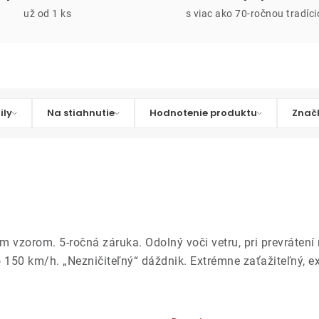
už od 1 ks
s viac ako 70-ročnou tradíc
ily
Na stiahnutie
Hodnotenie produktu
Znač
vzorom. 5-ročná záruka. Odolný voči vetru, pri prevrátení
50 km/h. „Nezničiteľný“ dáždnik. Extrémne zaťažiteľný, ext