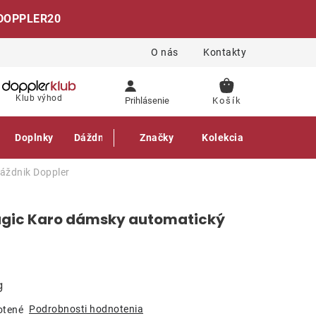
DOPPLER20
O nás
Kontakty
NÁKUPNÝ
Klub výhod
Prihlásenie
KOŠÍK
Doplnky
Dáždniky
Gastro produkty
Značky
Kolekcia
dáždnik
Doppler
agic Karo dámsky automatický
g
Podrobnosti hodnotenia
otené