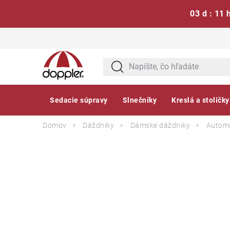
03 d : 11 
Prejsť
na
obsah
Sedacie súpravy
Slnečníky
Kreslá a stoličky
Domov
Dáždniky
Dámske dáždniky
Automa