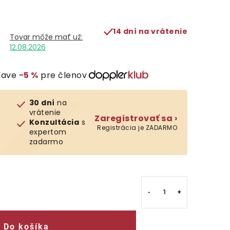
14 dní na vrátenie
12.08.2026
ľave
−5 %
pre členov
30 dní
na
vrátenie
Zaregistrovať sa ›
Konzultácia
s
Registrácia je ZADARMO
expertom
zadarmo
Do košíka