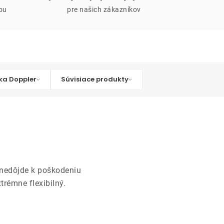
iou
pre našich zákazníkov
ka Doppler
Súvisiace produkty
 nedôjde k poškodeniu
rémne flexibilný.