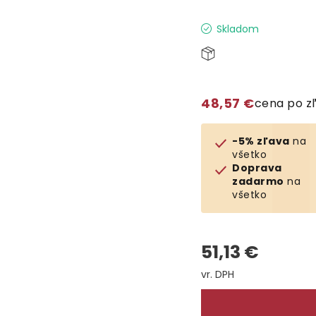
Skladom
48,57 €
cena po z
-5% zľava
na
všetko
Doprava
zadarmo
na
všetko
51,13 €
Jednotková cena: