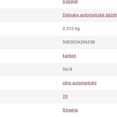
Doppler
Dámske automatické dáždn
0.312 kg
9003034296358
karbón
56/8
plne automatický
29
Stredná