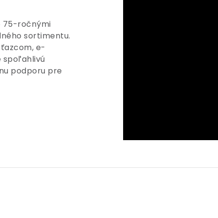
ko 75-ročnými
dného sortimentu.
ťazcom, e-
spoľahlivú
álnu podporu pre