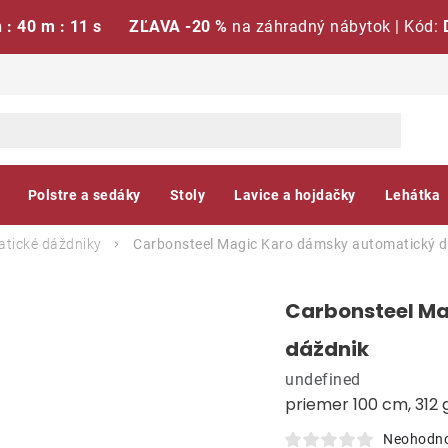
h : 40 m : 10 s
ZĽAVA -20 %
na záhradný nábytok | Kód:
Polstre a sedáky
Stoly
Lavice a hojdačky
Lehátka
tické dáždniky
Carbonsteel Magic Karo dámsky automatický 
Carbonsteel M
dáždnik
undefined
priemer 100 cm, 312 
Neohodn