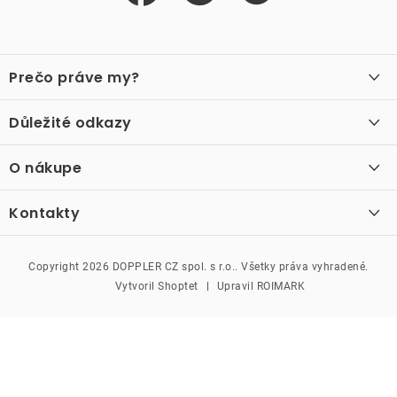
Z
á
Prečo práve my?
p
ä
O nás
Důležité odkazy
Recenzie
t
Velkoobchod
Akcie
i
O nákupe
Vzorková prodejna
e
Vrátenie a reklamácia
Kontakty
Kontakty
Obchodné podmienky
Kariéra
Podmienky vernostného programu
Doppler CZ spol. s.r.o.,
Doppler klub
Trocnovská 70, 374 01
Copyright 2026
DOPPLER CZ spol. s r.o.
. Všetky práva vyhradené.
Trhové Sviny
Kolekcia
Vytvoril Shoptet
Upravil ROIMARK
Naše katalogy
386 301 633
Moja objednávka
prodejna@doppler.cz