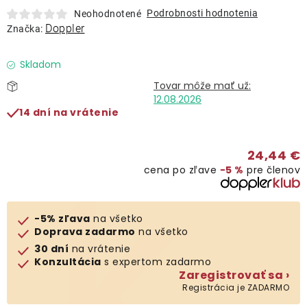
Lehátka
Podrobnosti hodnotenia
Neohodnotené
Doppler
Značka:
Doplnky
Skladom
Dáždniky
12.08.2026
14 dní na vrátenie
Gastro produkty
24,44 €
cena po zľave
−5 %
pre členov
Kolekcia
Predávané značky
-5% zľava
na všetko
Doprava zadarmo
na všetko
30 dní
na vrátenie
Klub výhod
Konzultácia
s expertom zadarmo
Zaregistrovať sa ›
Registrácia je ZADARMO
O nás