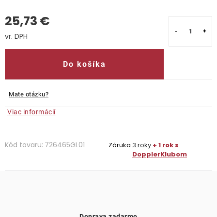
25,73 €
Kontakty
Jednotková cena:
Do košíka
Mate otázku?
Viac informácií
Kód tovaru:
726465GL01
Záruka
3 roky
+ 1 rok s
DopplerKlubom
Doprava zadarmo