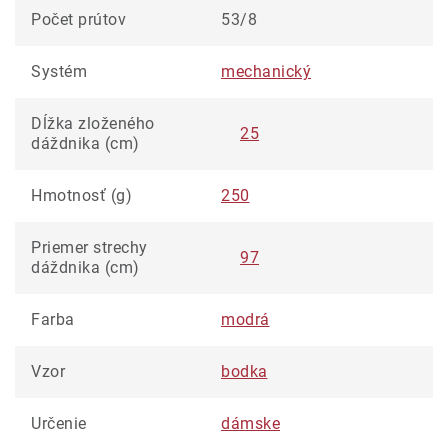
Počet prútov
53/8
Systém
mechanický
Dĺžka zloženého
25
dáždnika (cm)
Hmotnosť (g)
250
Priemer strechy
97
dáždnika (cm)
Farba
modrá
Vzor
bodka
Určenie
dámske