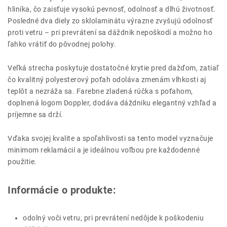
hliníka, čo zaisťuje vysokú pevnosť, odolnosť a dlhú životnosť.
Posledné dva diely zo sklolaminátu výrazne zvyšujú odolnosť
proti vetru – pri prevrátení sa dáždnik nepoškodí a možno ho
ľahko vrátiť do pôvodnej polohy.
Veľká strecha poskytuje dostatočné krytie pred dažďom, zatiaľ
čo kvalitný polyesterový poťah odoláva zmenám vlhkosti aj
teplôt a nezráža sa. Farebne zladená rúčka s poťahom,
doplnená logom Doppler, dodáva dáždniku elegantný vzhľad a
príjemne sa drží.
Vďaka svojej kvalite a spoľahlivosti sa tento model vyznačuje
minimom reklamácií a je ideálnou voľbou pre každodenné
použitie.
Informácie o produkte:
odolný voči vetru, pri prevrátení nedôjde k poškodeniu