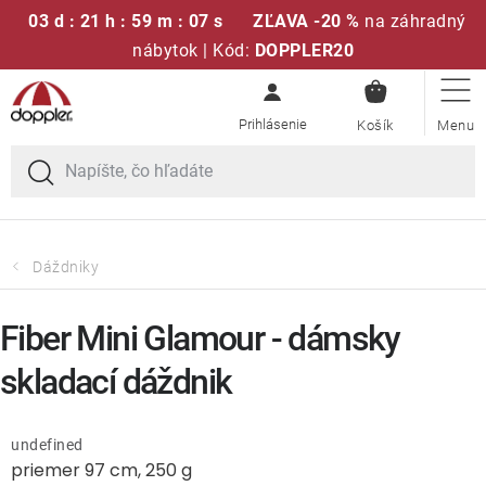
03 d : 21 h : 59 m : 06 s
ZĽAVA -20 %
na záhradný
nábytok | Kód:
DOPPLER20
NÁKUPN
Prejsť
Sedacie súpravy
KOŠÍK
na
obsah
Slnečníky
Kreslá a stoličky
Dáždniky
Polstre a sedáky
Fiber Mini Glamour - dámsky
Stoly
skladací dáždnik
Lavice a hojdačky
undefined
priemer 97 cm, 250 g