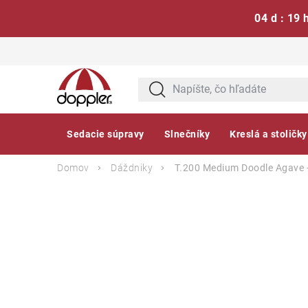
04 d : 19 
Prejsť
na
obsah
Sedacie súpravy
Slnečníky
Kreslá a stoličky
Domov
Dáždniky
T.200 Medium Doodle Agave -