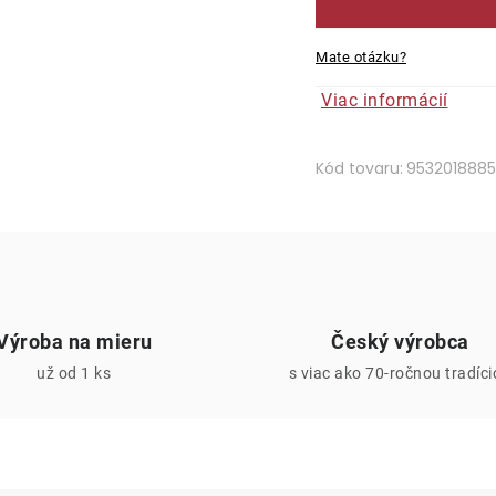
Mate otázku?
Viac informácií
Kód tovaru:
9532018885
Výroba na mieru
Český výrobca
už od 1 ks
s viac ako 70-ročnou tradíc