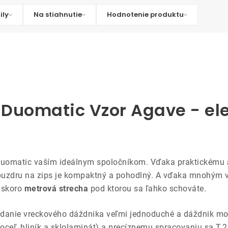
ily
Na stiahnutie
Hodnotenie produktu
Duomatic Vzor Agave - el
 Duomatic vaším ideálnym spoločníkom. Vďaka praktickému
uzdru na zips je kompaktný a pohodlný. A vďaka mnohým 
 skoro
metrová strecha
pod ktorou sa ľahko schováte.
skladanie vreckového dáždnika veľmi jednoduché a dáždnik m
(oceľ, hliník a sklolaminát) a precíznemu spracovaniu sa T.