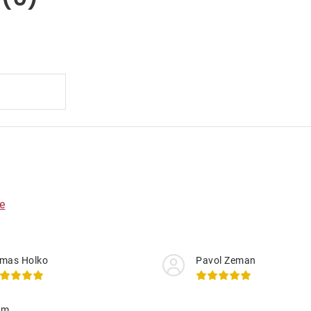
e
mas Holko
Pavol Zeman
am