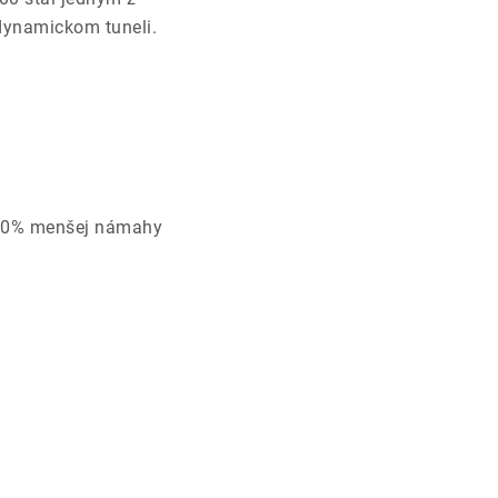
odynamickom tuneli.
 30% menšej námahy