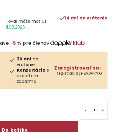
14 dní na vrátenie
11.08.2026
ľave
−5 %
pre členov
30 dní
na
vrátenie
Zaregistrovať sa ›
Konzultácia
s
Registrácia je ZADARMO
expertom
zadarmo
Do košíka