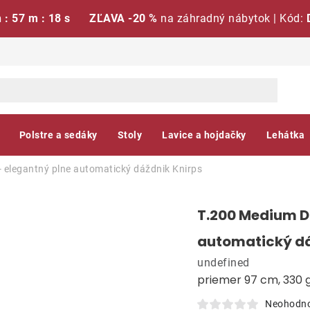
h : 57 m : 17 s
ZĽAVA -20 %
na záhradný nábytok | Kód:
Polstre a sedáky
Stoly
Lavice a hojdačky
Lehátka
 elegantný plne automatický dáždnik
Knirps
T.200 Medium D
automatický d
undefined
priemer 97 cm, 330 
Neohodn