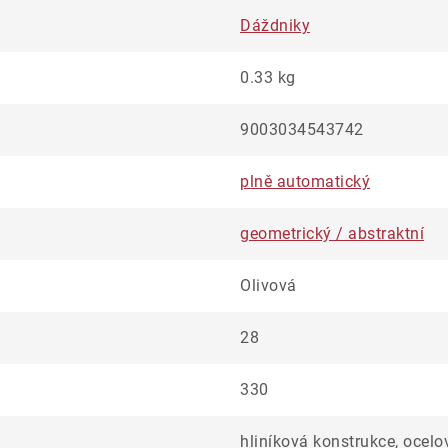
Dáždniky
0.33 kg
9003034543742
plně automatický
geometrický / abstraktní
Olivová
28
330
hliníková konstrukce, ocelo