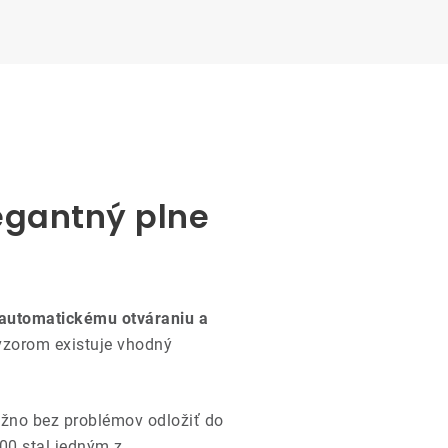
egantný plne
automatickému otváraniu a
vzorom existuje vhodný
ožno bez problémov odložiť do
200 stal jedným z