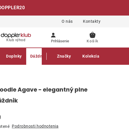
DOPPLER20
O nás
Kontakty
NÁKUPNÝ
Klub výhod
Prihlásenie
KOŠÍK
Doplnky
Dáždniky
Gastro produkty
Značky
Kolekcia
oodle Agave - elegantný plne
áždnik
g
Podrobnosti hodnotenia
otené