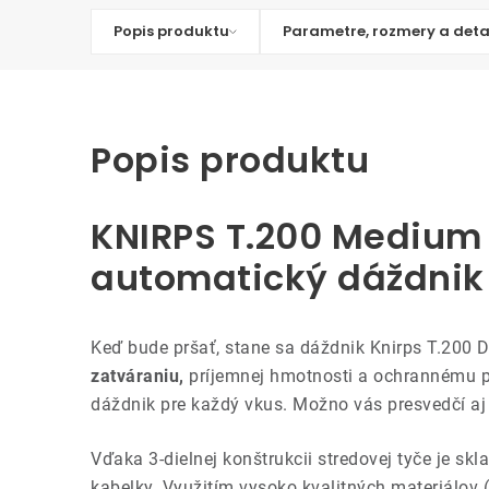
Popis produktu
Parametre, rozmery a deta
Popis produktu
KNIRPS T.200 Medium 
automatický dáždnik
Keď bude pršať, stane sa dáždnik Knirps T.200
zatváraniu,
príjemnej hmotnosti a ochrannému p
dáždnik pre každý vkus. Možno vás presvedčí aj
Vďaka 3-dielnej konštrukcii stredovej tyče je 
kabelky. Využitím vysoko kvalitných materiálov 