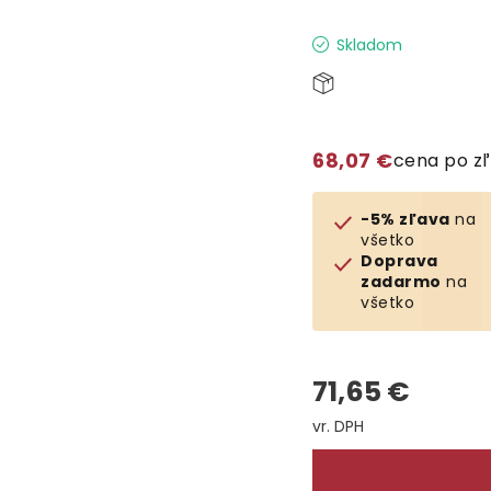
Skladom
68,07 €
cena po z
-5% zľava
na
všetko
Doprava
zadarmo
na
všetko
71,65 €
Jednotková cena: