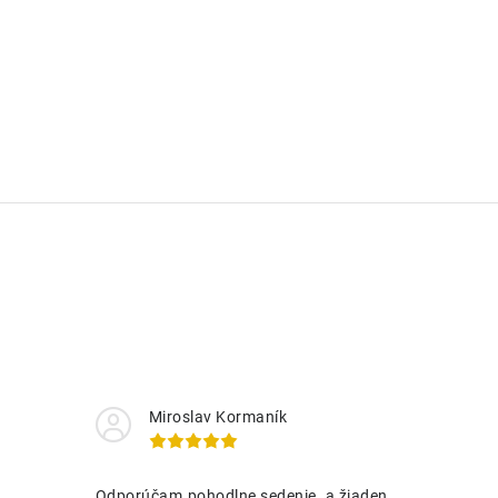
Miroslav Kormaník
Odporúčam.pohodlne sedenie .a žiaden