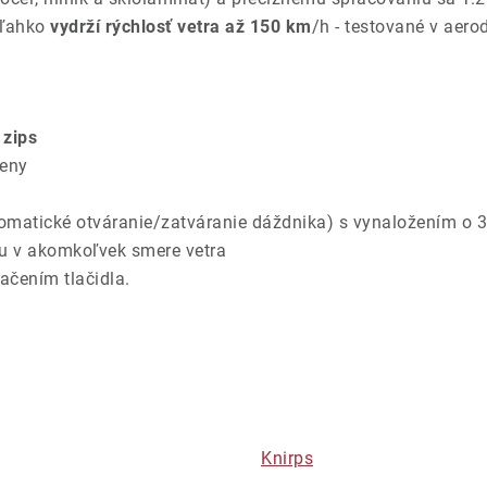
 ľahko
vydrží rýchlosť vetra až 150 km
/h - testované v aer
 zips
teny
tomatické otváranie/zatváranie dáždnika) s vynaložením o
tu v akomkoľvek smere vetra
ačením tlačidla.
Knirps