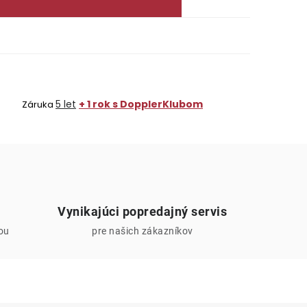
5 let
+ 1 rok s DopplerKlubom
Záruka
Vynikajúci popredajný servis
iou
pre našich zákazníkov