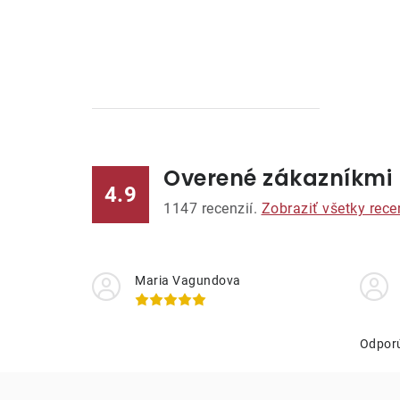
n
ý
p
a
n
Overené zákazníkmi
e
4.9
1147
recenzií.
Zobraziť všetky rece
l
Maria Vagundova
Odpor