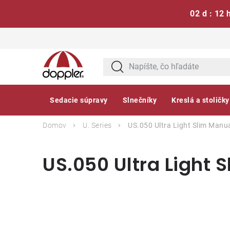
02 d : 12 
Prejsť
na
obsah
Sedacie súpravy
Slnečníky
Kreslá a stoličky
Domov
U. Series
US.050 Ultra Light Slim Manu
US.050 Ultra Light 
B
o
č