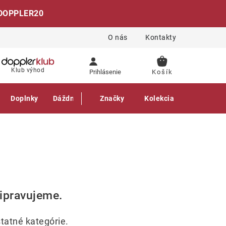
DOPPLER20
O nás
Kontakty
NÁKUPNÝ
Klub výhod
Prihlásenie
KOŠÍK
Doplnky
Dáždniky
Gastro produkty
Značky
Kolekcia
ripravujeme.
tatné kategórie.