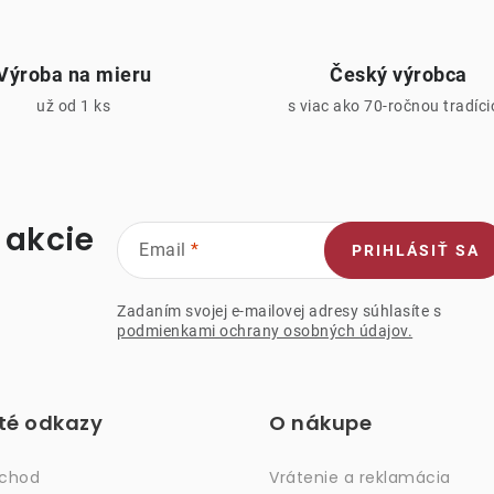
Výroba na mieru
Český výrobca
už od 1 ks
s viac ako 70-ročnou tradíc
 akcie
Email
PRIHLÁSIŤ SA
Zadaním svojej e-mailovej adresy súhlasíte s
podmienkami ochrany osobných údajov.
ité odkazy
O nákupe
bchod
Vrátenie a reklamácia