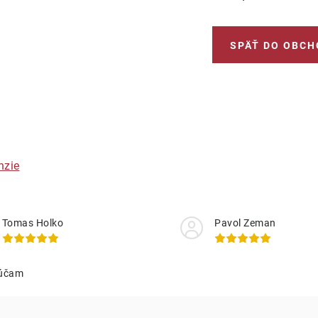
SPÄŤ DO OBCH
nzie
Tomas Holko
Pavol Zeman
účam