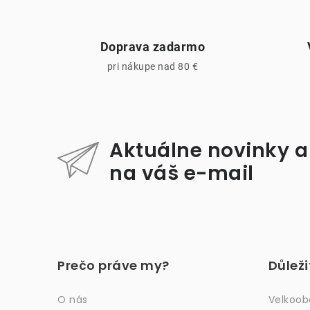
Doprava zadarmo
pri nákupe nad 80 €
Aktuálne novinky a
na váš e-mail
Z
á
Prečo práve my?
Důlež
p
ä
O nás
Velkoo