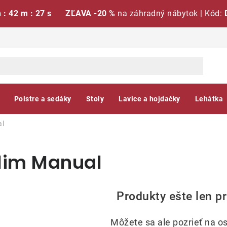
h : 42 m : 26 s
ZĽAVA -20 %
na záhradný nábytok | Kód:
Polstre a sedáky
Stoly
Lavice a hojdačky
Lehátka
al
Slim Manual
Produkty ešte len p
Môžete sa ale pozrieť na os