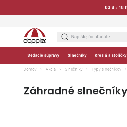
03 d : 18 
Prejsť
na
obsah
Sedacie súpravy
Slnečníky
Kreslá a stoličky
Domov
Akcia
Slnečníky
Typy slnečníkov
Záhradné slnečníky
B
o
č