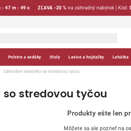
h : 47 m : 48 s
ZĽAVA -20 %
na záhradný nábytok | Kód:
Polstre a sedáky
Stoly
Lavice a hojdačky
Lehátka
Záhradné slnečníky so stredovou tyčou
 so stredovou tyčou
Produkty ešte len p
Môžete sa ale pozrieť na os