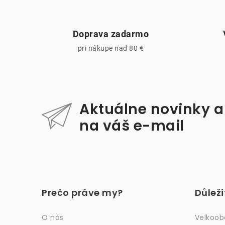
Doprava zadarmo
pri nákupe nad 80 €
Aktuálne novinky a
na váš e-mail
Z
á
Prečo práve my?
Důlež
p
ä
O nás
Velkoo