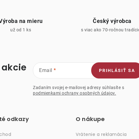
Výroba na mieru
Český výrobca
už od 1 ks
s viac ako 70-ročnou tradíc
 akcie
Email
PRIHLÁSIŤ SA
Zadaním svojej e-mailovej adresy súhlasíte s
podmienkami ochrany osobných údajov.
ité odkazy
O nákupe
bchod
Vrátenie a reklamácia