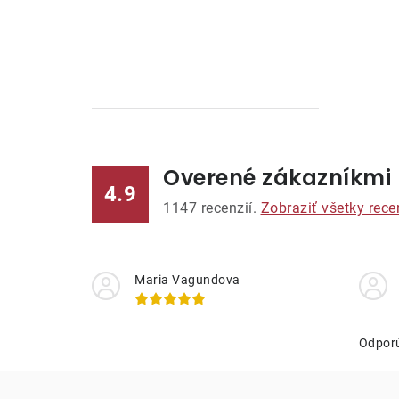
n
ý
p
a
n
Overené zákazníkmi
e
4.9
1147
recenzií.
Zobraziť všetky rece
l
Maria Vagundova
Odpor