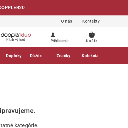
DOPPLER20
O nás
Kontakty
NÁKUPNÝ
Klub výhod
Prihlásenie
KOŠÍK
Doplnky
Dáždniky
Gastro produkty
Značky
Kolekcia
ripravujeme.
tatné kategórie.