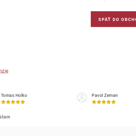
SPÄŤ DO OBCH
nzie
Tomas Holko
Pavol Zeman
účam