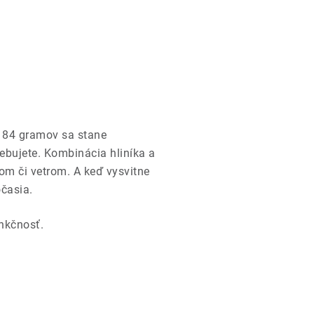
 184 gramov sa stane
ebujete. Kombinácia hliníka a
om či vetrom. A keď vysvitne
očasia.
unkčnosť.