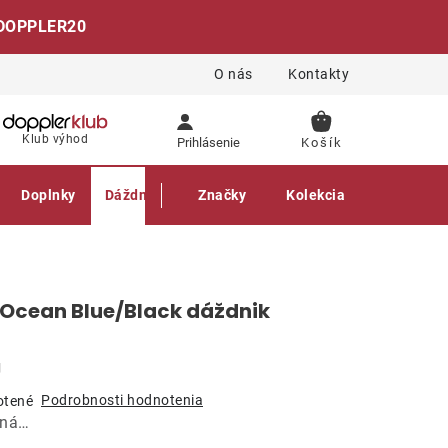
DOPPLER20
O nás
Kontakty
NÁKUPNÝ
Klub výhod
Prihlásenie
KOŠÍK
Doplnky
Dáždniky
Gastro produkty
Značky
Kolekcia
 Ocean Blue/Black dáždnik
g
Podrobnosti hodnotenia
otené
aná…