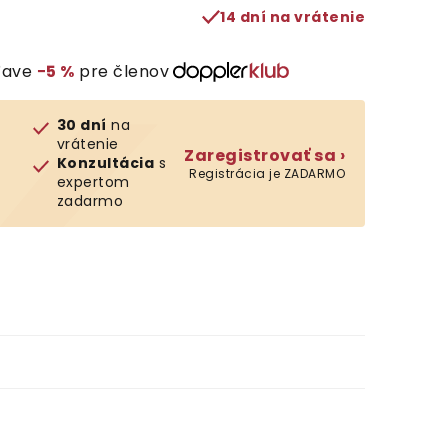
14 dní na vrátenie
ľave
−5 %
pre členov
30 dní
na
vrátenie
Zaregistrovať sa ›
Konzultácia
s
Registrácia je ZADARMO
expertom
zadarmo