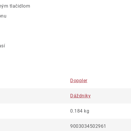
dným tlačidlom
ónu
así
Doppler
Dáždniky
0.184 kg
9003034502961