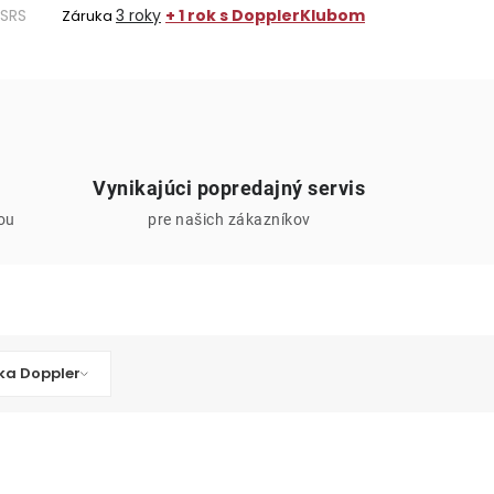
SRS
3 roky
+ 1 rok s DopplerKlubom
Záruka
Vynikajúci popredajný servis
iou
pre našich zákazníkov
ka Doppler