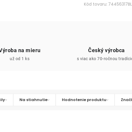
Kód tovaru:
74456317BL
Výroba na mieru
Český výrobca
už od 1 ks
s viac ako 70-ročnou tradíc
ily
Na stiahnutie
Hodnotenie produktu
Znač