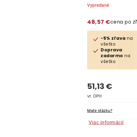
Vypredané
48,57 €
cena po z
-5% zľava
na
všetko
Doprava
zadarmo
na
všetko
51,13 €
Jednotková cena:
Mate otázku?
Viac informácií