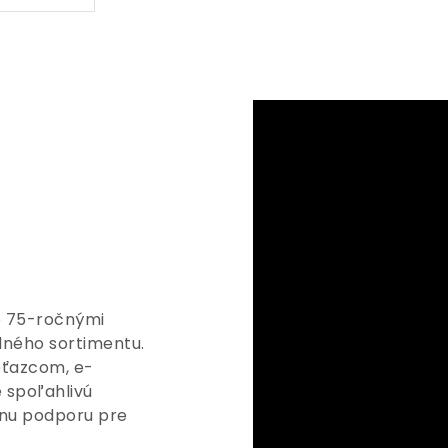
ko 75-ročnými
dného sortimentu.
ťazcom, e-
spoľahlivú
álnu podporu pre