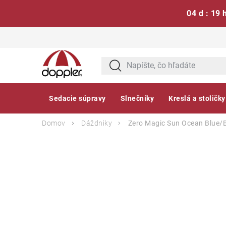
04 d : 19 
Prejsť
na
obsah
Sedacie súpravy
Slnečníky
Kreslá a stoličky
Domov
Dáždniky
Zero Magic Sun Ocean Blue/