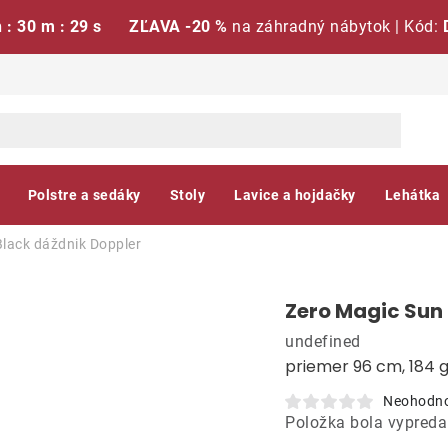
h : 30 m : 29 s
ZĽAVA -20 %
na záhradný nábytok | Kód:
Polstre a sedáky
Stoly
Lavice a hojdačky
Lehátka
Black dáždnik
Doppler
Zero Magic Sun
undefined
priemer 96 cm, 184 
Neohodn
Položka bola vypred