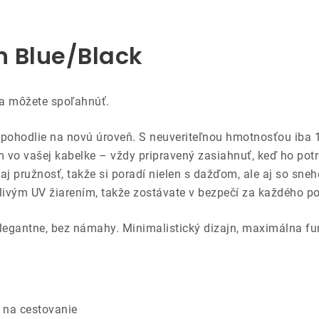
 Blue/Black
sa môžete spoľahnúť.
 pohodlie na novú úroveň. S neuveriteľnou hmotnosťou iba
o vašej kabelke – vždy pripravený zasiahnuť, keď ho potr
 pružnosť, takže si poradí nielen s dažďom, ale aj so sneh
livým UV žiarením, takže zostávate v bezpečí za každého p
 elegantne, bez námahy. Minimalistický dizajn, maximálna f
j na cestovanie