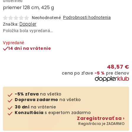
undefined
Lehátka
priemer 128 cm, 425 g
Podrobnosti hodnotenia
Neohodnotené
Doplnky
Doppler
Značka:
Položka bola vypredaná…
Dáždniky
Vypredané
14 dní na vrátenie
Gastro produkty
48,57 €
cena po zľave
−5 %
pre členov
Kolekcia
Predávané značky
-5% zľava
na všetko
Doprava zadarmo
na všetko
30 dní
na vrátenie
Klub výhod
Konzultácia
s expertom zadarmo
Zaregistrovať sa ›
Registrácia je ZADARMO
O nás