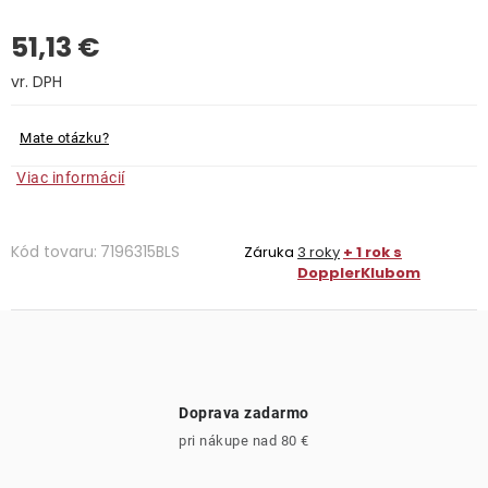
51,13 €
Kontakty
Jednotková cena:
Mate otázku?
Viac informácií
Kód tovaru:
7196315BLS
Záruka
3 roky
+ 1 rok s
DopplerKlubom
Doprava zadarmo
pri nákupe nad 80 €