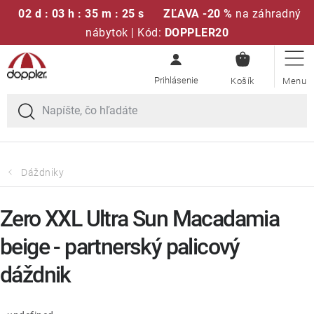
02 d : 03 h : 35 m : 25 s
ZĽAVA -20 %
na záhradný
nábytok | Kód:
DOPPLER20
NÁKUPN
Prejsť
Sedacie súpravy
KOŠÍK
na
obsah
Slnečníky
Kreslá a stoličky
Dáždniky
Polstre a sedáky
Zero XXL Ultra Sun Macadamia
Stoly
beige - partnerský palicový
dáždnik
Lavice a hojdačky