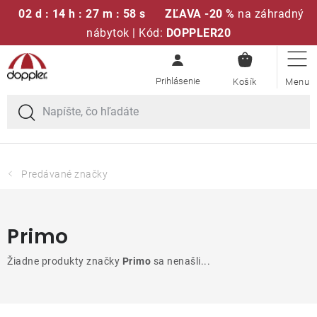
02 d : 14 h : 27 m : 57 s
ZĽAVA -20 %
na záhradný
nábytok | Kód:
DOPPLER20
NÁKUPN
Prejsť
Sedacie súpravy
KOŠÍK
na
obsah
Slnečníky
Kreslá a stoličky
Predávané značky
Polstre a sedáky
Primo
Stoly
Žiadne produkty značky
Primo
sa nenašli...
Lavice a hojdačky