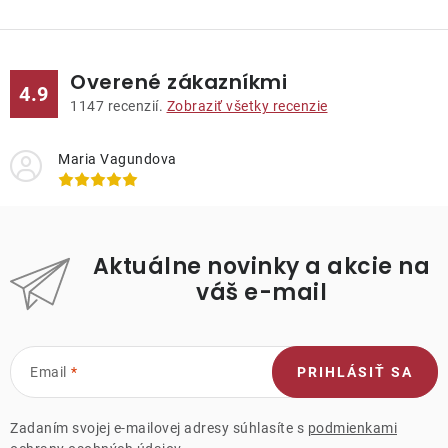
Lehátka
Doplnky
Overené zákazníkmi
4.9
1147
recenzií.
Zobraziť všetky recenzie
Dáždniky
Maria Vagundova
Gastro produkty
Kolekcia
Aktuálne novinky a akcie na
váš e-mail
Predávané značky
Email
PRIHLÁSIŤ SA
Klub výhod
Zadaním svojej e-mailovej adresy súhlasíte s
podmienkami
O nás