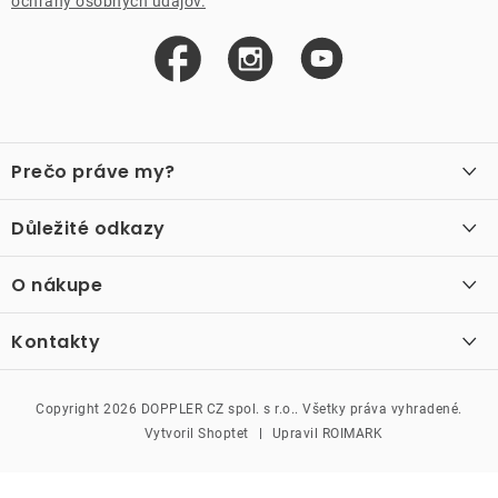
ochrany osobných údajov.
Kontakty
Z
á
Prečo práve my?
p
ä
O nás
Důležité odkazy
Recenzie
t
Velkoobchod
Akcie
i
O nákupe
Vzorková prodejna
e
Vrátenie a reklamácia
Kontakty
Kontakty
Obchodné podmienky
Kariéra
Podmienky vernostného programu
Doppler CZ spol. s.r.o.,
Doppler klub
Trocnovská 70, 374 01
Copyright 2026
DOPPLER CZ spol. s r.o.
. Všetky práva vyhradené.
Trhové Sviny
Kolekcia
Vytvoril Shoptet
Upravil ROIMARK
Naše katalogy
386 301 633
Moja objednávka