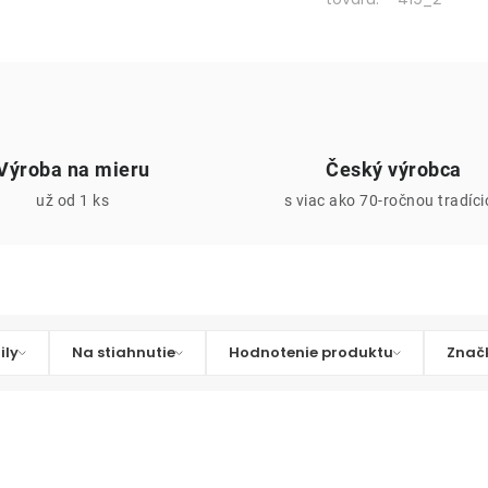
Výroba na mieru
Český výrobca
už od 1 ks
s viac ako 70-ročnou tradíc
ily
Na stiahnutie
Hodnotenie produktu
Znač