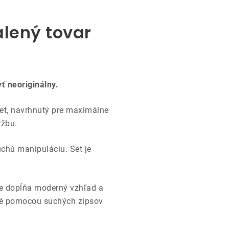
lený tovar
ť neoriginálny.
et, navrhnutý pre maximálne
ržbu.
uchú manipuláciu. Set je
ele dopĺňa moderný vzhľad a
ené pomocou suchých zipsov