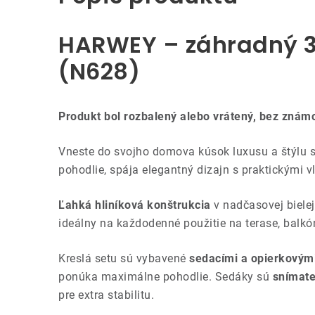
HARWEY – záhradný 3-
(N628)
Produkt bol rozbalený alebo vrátený, bez znám
Vneste do svojho domova kúsok luxusu a štýlu 
pohodlie, spája elegantný dizajn s praktickými 
Ľahká hliníková konštrukcia
v nadčasovej bielej
ideálny na každodenné použitie na terase, balkón
Kreslá setu sú vybavené
sedacími a opierkovým
ponúka maximálne pohodlie. Sedáky sú
snímate
pre extra stabilitu.