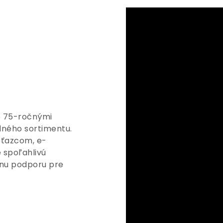
ko 75-ročnými
dného sortimentu.
ťazcom, e-
spoľahlivú
álnu podporu pre