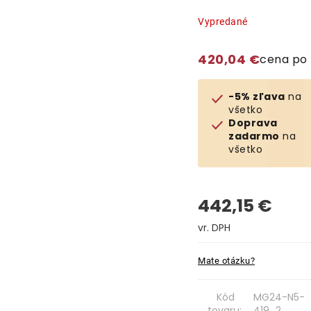
Vypredané
420,04 €
cena po
-5% zľava
na
všetko
Doprava
zadarmo
na
všetko
442,15 €
Jednotková cena:
Mate otázku?
Kód
MG24-N5-
tovaru:
419_2