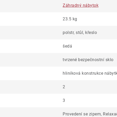
Záhradný nábytok
23.5 kg
polstr, stůl, křeslo
šedá
tvrzené bezpečnostní sklo
hliníková konstrukce nábyt
2
3
Provedení se zipem, Relaxa