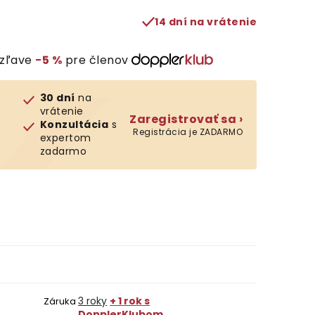
14 dní na vrátenie
 zľave
−5 %
pre členov
30 dní
na
vrátenie
Zaregistrovať sa ›
Konzultácia
s
Registrácia je ZADARMO
expertom
zadarmo
3 roky
+ 1 rok s
Záruka
DopplerKlubom