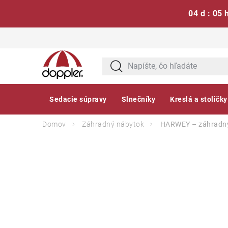
04 d : 05 
Prejsť
na
obsah
Sedacie súpravy
Slnečníky
Kreslá a stoličky
Domov
Záhradný nábytok
HARWEY – záhradný 