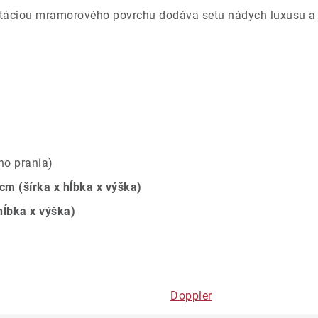
táciou mramorového povrchu dodáva setu nádych luxusu a z
ho prania)
 cm
(šírka x hĺbka x výška)
hĺbka x výška)
Doppler