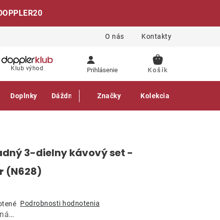
DOPPLER20
O nás
Kontakty
NÁKUPNÝ
Klub výhod
Prihlásenie
KOŠÍK
Doplnky
Dáždniky
Gastro produkty
Značky
Kolekcia
dný 3-dielny kávový set -
r (N628)
Podrobnosti hodnotenia
otené
aná…