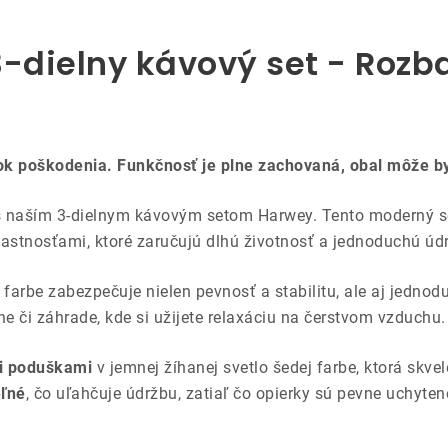
dielny kávový set - Rozba
ok poškodenia. Funkčnosť je plne zachovaná, obal môže by
s naším 3-dielnym kávovým setom Harwey. Tento moderný s
vlastnosťami, ktoré zaručujú dlhú životnosť a jednoduchú úd
 farbe zabezpečuje nielen pevnosť a stabilitu, ale aj jednod
e či záhrade, kde si užijete relaxáciu na čerstvom vzduchu.
i poduškami
v jemnej žíhanej svetlo šedej farbe, ktorá skv
ľné
, čo uľahčuje údržbu, zatiaľ čo opierky sú pevne uchyt