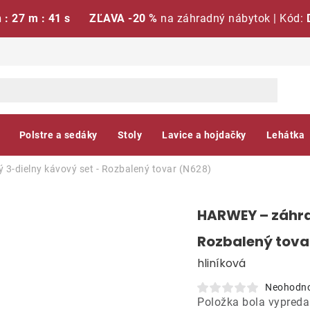
h : 27 m : 40 s
ZĽAVA -20 %
na záhradný nábytok | Kód:
Polstre a sedáky
Stoly
Lavice a hojdačky
Lehátka
3-dielny kávový set - Rozbalený tovar (N628)
HARWEY – záhra
Rozbalený tova
hliníková
Neohodn
Položka bola vypred