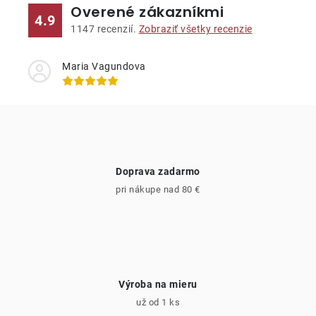
Overené zákazníkmi
á
4.9
d
1147
recenzií.
Zobraziť všetky recenzie
a
c
Maria Vagundova
i
e
p
r
v
Doprava zadarmo
k
pri nákupe nad 80 €
y
v
ý
p
i
Výroba na mieru
s
už od 1 ks
u