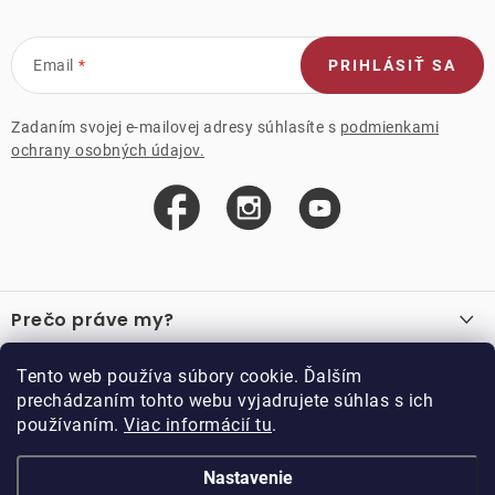
Email
PRIHLÁSIŤ SA
Zadaním svojej e-mailovej adresy súhlasíte s
podmienkami
ochrany osobných údajov.
Z
á
Prečo práve my?
p
ä
O nás
Důležité odkazy
Tento web používa súbory cookie. Ďalším
Recenzie
t
prechádzaním tohto webu vyjadrujete súhlas s ich
Velkoobchod
Akcie
i
používaním.
Viac informácií tu
.
O nákupe
Vzorková prodejna
e
Vrátenie a reklamácia
Kontakty
Nastavenie
Kontakty