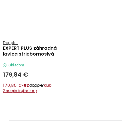
Doppler
EXPERT PLUS záhradná
lavica striebornosivá
Skladom
179,84 €
170,85 €
−5%
Zaregistrujte sa
›
O
v
l