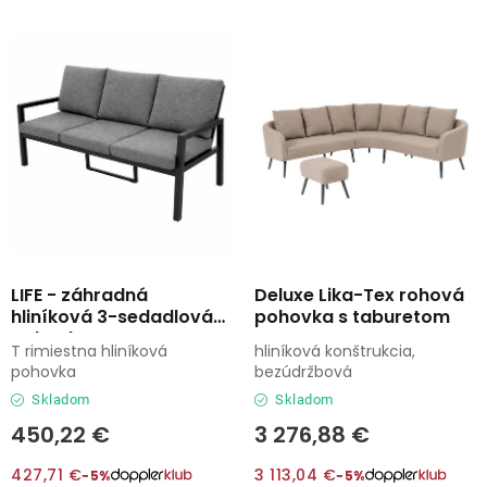
Lehátka
s
n
p
i
Doplnky
r
e
o
p
d
r
Dáždniky
u
o
k
d
Gastro produkty
t
u
o
k
Kolekcia
v
t
LIFE - záhradná
Deluxe Lika-Tex rohová
hliníková 3-sedadlová
pohovka s taburetom
o
pohovka
Predávané značky
T rimiestna hliníková
hliníková konštrukcia,
v
pohovka
bezúdržbová
Skladom
Skladom
Klub výhod
450,22 €
3 276,88 €
O nás
427,71 €
3 113,04 €
−5%
−5%