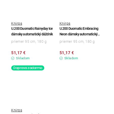
Knirps
Knirps
U.200 Duomatic Rainyday Ice
U.200 Duomatic Embracing
dámsky automatický dáždnik
Neon dámsky automatický
dáždnik
priemer 95 cm, 180 g
priemer 95 cm, 180 g
51,17 €
51,17 €
Skladom
Skladom
Doprava zadarmo
Knirps