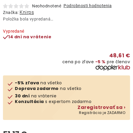
Lehátka
Podrobnosti hodnotenia
Neohodnotené
Knirps
Značka:
Položka bola vypredaná…
Doplnky
Vypredané
14 dní na vrátenie
Dáždniky
48,61 €
Gastro produkty
cena po zľave
−5 %
pre členov
Kolekcia
-5% zľava
na všetko
Doprava zadarmo
na všetko
Predávané značky
30 dní
na vrátenie
Konzultácia
s expertom zadarmo
Zaregistrovať sa ›
Klub výhod
Registrácia je ZADARMO
O nás