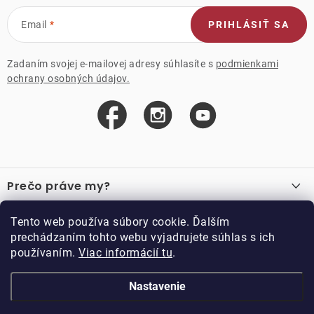
Email
PRIHLÁSIŤ SA
Zadaním svojej e-mailovej adresy súhlasíte s
podmienkami
ochrany osobných údajov.
Z
á
Prečo práve my?
p
ä
O nás
Důležité odkazy
Tento web používa súbory cookie. Ďalším
Recenzie
t
prechádzaním tohto webu vyjadrujete súhlas s ich
Velkoobchod
Akcie
i
používaním.
Viac informácií tu
.
O nákupe
Vzorková prodejna
e
Vrátenie a reklamácia
Kontakty
Nastavenie
Kontakty
Obchodné podmienky
Kariéra