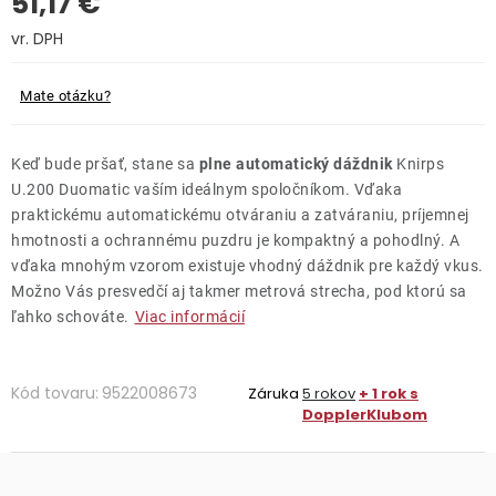
51,17 €
Kontakty
Jednotková cena:
Mate otázku?
Keď bude pršať, stane sa
plne automatický dáždnik
Knirps
U.200 Duomatic vaším ideálnym spoločníkom. Vďaka
praktickému automatickému otváraniu a zatváraniu, príjemnej
hmotnosti a ochrannému puzdru je kompaktný a pohodlný. A
vďaka mnohým vzorom existuje vhodný dáždnik pre každý vkus.
Možno Vás presvedčí aj takmer metrová strecha, pod ktorú sa
ľahko schováte.
Viac informácií
Kód tovaru:
9522008673
Záruka
5 rokov
+ 1 rok s
DopplerKlubom