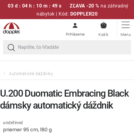
03 d : 04 h : 10 m : 49 s
ZĽAVA -20 %
na záhradný
nábytok | Kód:
DOPPLER20
NÁKUPN
Prejsť
Sedacie súpravy
KOŠÍK
na
obsah
Slnečníky
Kreslá a stoličky
Automatické dáždniky
Polstre a sedáky
U.200 Duomatic Embracing Black
Stoly
dámsky automatický dáždnik
Lavice a hojdačky
undefined
priemer 95 cm, 180 g