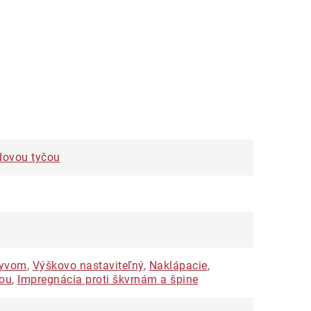
dovou tyčou
lyvom
,
Výškovo nastaviteľný
,
Naklápacie
,
kou
,
Impregnácia proti škvrnám a špine