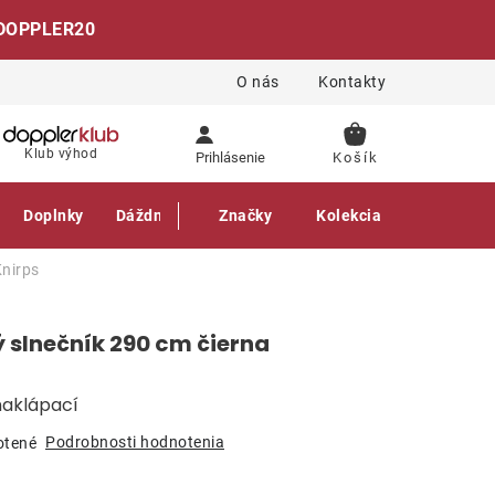
DOPPLER20
O nás
Kontakty
NÁKUPNÝ
Klub výhod
Prihlásenie
KOŠÍK
Doplnky
Dáždniky
Gastro produkty
Značky
Kolekcia
nirps
 slnečník 290 cm čierna
naklápací
Podrobnosti hodnotenia
otené