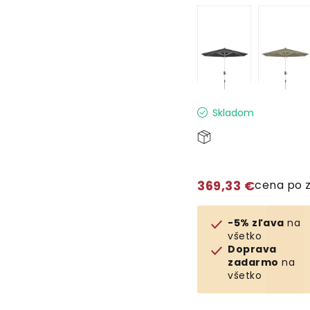
Skladom
369,33 €
cena po 
-5% zľava
na
všetko
Doprava
zadarmo
na
všetko