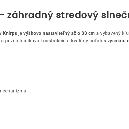
- záhradný stredový slneč
y Knirps
je
výškovo nastaviteľný až o 30 cm
a vybavený k
a pevnú hliníkovú konštrukciu a kvalitný poťah
s vysokou 
 mechanizmu