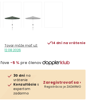
14 dní na vrátenie
12.08.2026
zľave
−5 %
pre členov
30 dní
na
vrátenie
Zaregistrovať sa ›
Konzultácia
s
Registrácia je ZADARMO
expertom
zadarmo