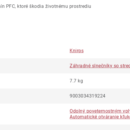
ín PFC, ktoré škodia životnému prostrediu
Knirps
Záhradné slnečníky so stre
7.7 kg
9003034319224
Odolný poveternostným vp
Automatické otváranie kľu