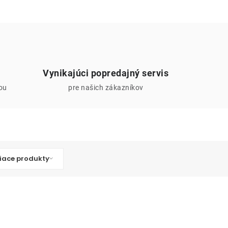
Vynikajúci popredajný servis
iou
pre našich zákazníkov
iace produkty