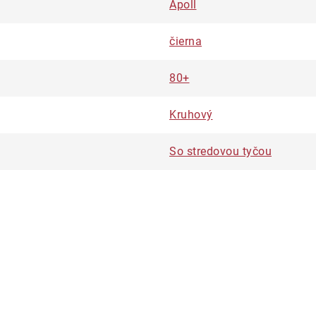
Apoll
čierna
80+
Kruhový
So stredovou tyčou