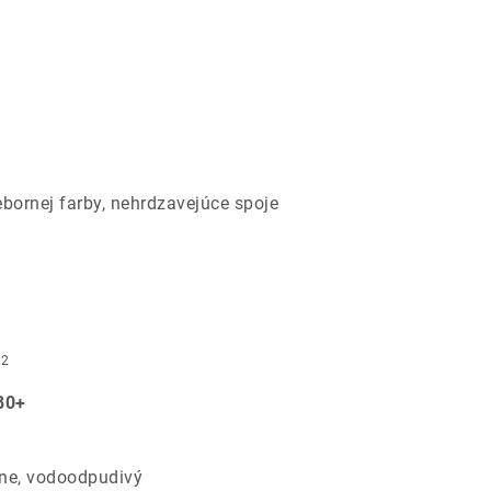
ebornej farby, nehrdzavejúce spoje
2
m
80+
ine, vodoodpudivý