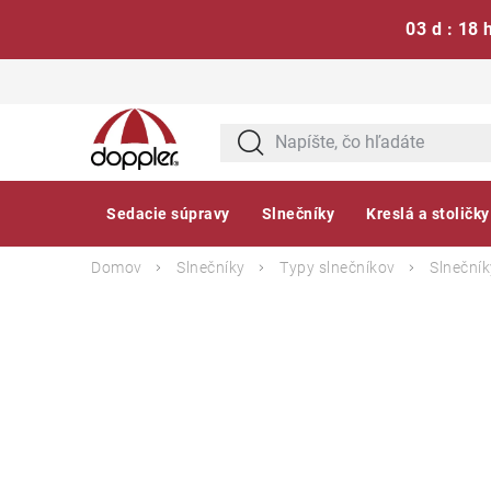
03 d : 18 
Prejsť
na
obsah
Sedacie súpravy
Slnečníky
Kreslá a stoličky
Domov
Slnečníky
Typy slnečníkov
Slnečník