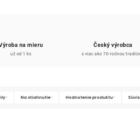
Výroba na mieru
Český výrobca
už od 1 ks
s viac ako 70-ročnou tradíc
ily
Na stiahnutie
Hodnotenie produktu
Súvis