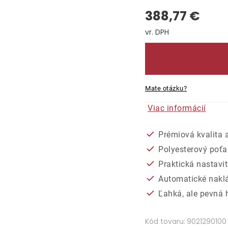
388,77 €
Jednotková cena:
Mate otázku?
Viac informácií
Prémiová kvalita 
Polyesterový poť
Praktická nastavi
Automatické naklá
Ľahká, ale pevná 
Kód tovaru:
9021290100