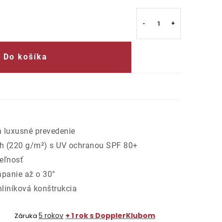
Do košíka
a luxusné prevedenie
ah (220 g/m²) s UV ochranou SPF 80+
teľnosť
panie až o 30°
hliníková konštrukcia
5 rokov
+ 1 rok s DopplerKlubom
Záruka