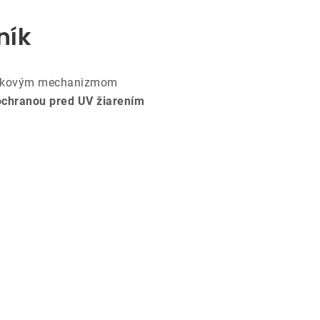
ník
ľukovým mechanizmom
ochranou pred UV žiarením