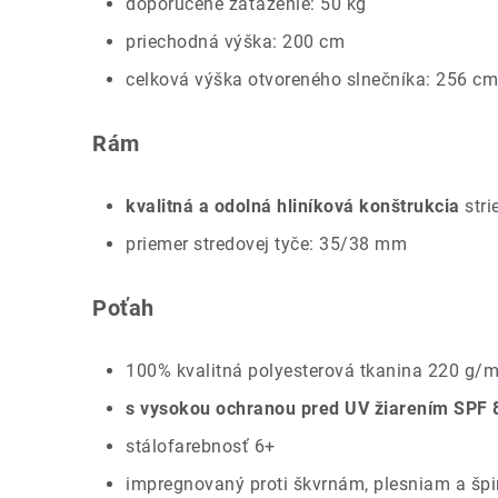
doporučené zaťaženie: 50 kg
priechodná výška: 200 cm
celková výška otvoreného slnečníka: 256 cm
Rám
kvalitná a odolná hliníková konštrukcia
stri
priemer stredovej tyče: 35/38 mm
Poťah
100% kvalitná polyesterová tkanina 220 g/
s vysokou ochranou pred UV žiarením SPF 
stálofarebnosť 6+
impregnovaný proti škvrnám, plesniam a šp