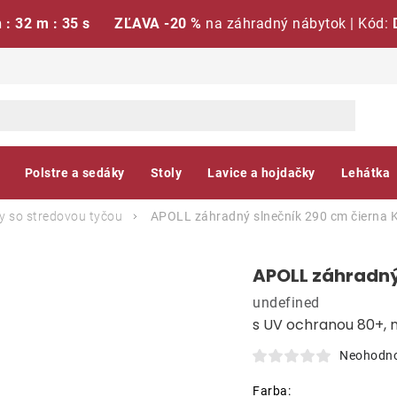
h : 32 m : 35 s
ZĽAVA -20 %
na záhradný nábytok | Kód:
Polstre a sedáky
Stoly
Lavice a hojdačky
Lehátka
y so stredovou tyčou
APOLL záhradný slnečník 290 cm čierna
K
APOLL záhradný
undefined
s UV ochranou 80+, 
Neohodn