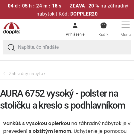
04 d : 05 h : 24 m : 18 s
ZĽAVA -20 %
na záhradný
nábytok | Kód:
DOPPLER20
NÁKUPN
Prejsť
Sedacie súpravy
KOŠÍK
na
obsah
Slnečníky
Kreslá a stoličky
Záhradný nábytok
Polstre a sedáky
AURA 6752 vysoký - polster na
Stoly
stoličku a kreslo s podhlavníkom
Lavice a hojdačky
Vankúš s vysokou opierkou
na záhradný nábytok je v
prevedení
s obšitým lemom.
Uchytenie je pomocou