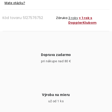
Mate otázku?
Kód tovaru:
5127576752
Záruka
3 roky
+ 1 rok s
DopplerKlubom
Doprava zadarmo
pri nákupe nad 80 €
Výroba na mieru
už od 1 ks