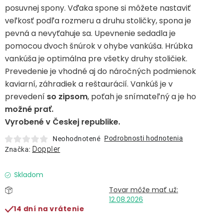
Lehátka
posuvnej spony. Vďaka spone si môžete nastaviť
veľkosť podľa rozmeru a druhu stoličky, spona je
pevná a nevyťahuje sa. Upevnenie sedadla je
Doplnky
pomocou dvoch šnúrok v ohybe vankúša.
Hrúbka
vankúša je optimálna pre všetky druhy stoličiek.
Dáždniky
Prevedenie je vhodné aj do náročných podmienok
kaviarní, záhradiek a reštaurácií.
Vankúš je v
Gastro produkty
prevedení
so zipsom
, poťah je snímateľný a je ho
možné prať.
Vyrobené v Českej republike.
Kolekcia
Podrobnosti hodnotenia
Neohodnotené
Doppler
Značka:
Predávané značky
Skladom
Klub výhod
12.08.2026
14 dní na vrátenie
O nás