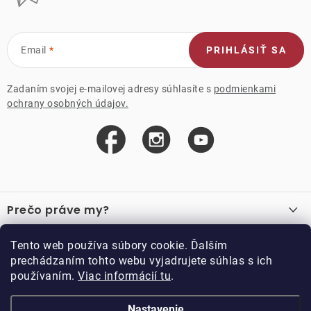
Email
PRIHLÁSIŤ SA
Zadaním svojej e-mailovej adresy súhlasíte s
podmienkami
ochrany osobných údajov.
Z
á
Prečo práve my?
p
ä
O nás
Důležité odkazy
Tento web používa súbory cookie. Ďalším
Recenzie
t
prechádzaním tohto webu vyjadrujete súhlas s ich
Velkoobchod
Akcie
i
používaním.
Viac informácií tu
.
O nákupe
Vzorková prodejna
e
Vrátenie a reklamácia
Kontakty
Nastavenie