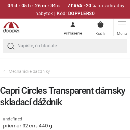
04 d : 05 h : 26 m : 34 s
ZĽAVA -20 %
na záhradný
nábytok | Kód:
DOPPLER20
NÁKUPN
Prejsť
Sedacie súpravy
KOŠÍK
na
obsah
Slnečníky
Kreslá a stoličky
Mechanické dáždniky
Polstre a sedáky
Capri Circles Transparent dámsky
Stoly
skladací dáždnik
Lavice a hojdačky
undefined
priemer 92 cm, 440 g