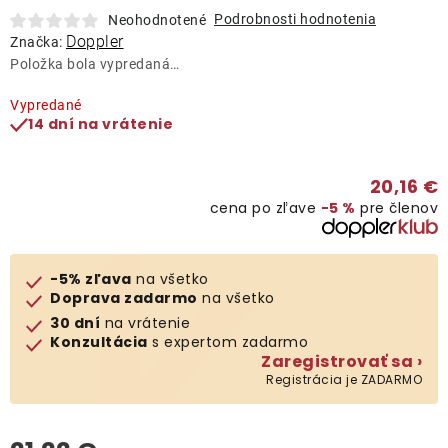
Lehátka
Podrobnosti hodnotenia
Neohodnotené
Doppler
Značka:
Položka bola vypredaná…
Doplnky
Vypredané
14 dní na vrátenie
Dáždniky
20,16 €
Gastro produkty
cena po zľave
−5 %
pre členov
Kolekcia
-5% zľava
na všetko
Doprava zadarmo
na všetko
Predávané značky
30 dní
na vrátenie
Konzultácia
s expertom zadarmo
Zaregistrovať sa ›
Klub výhod
Registrácia je ZADARMO
O nás