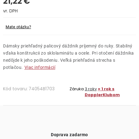
21,22 €
Kontakty
Jednotková cena:
Mate otázku?
Dámsky priehľadný palicový dáždnik príjemný do ruky. Stabilný
vďaka konštrukcii zo sklolaminátu a ocele. Pri otočení dáždnika
nedôjde k jeho poškodeniu. Veľká priehľadná strecha s
potlačou.
Viac informácií
Kód tovaru:
74054B1703
Záruka
3 roky
+ 1 rok s
DopplerKlubom
Doprava zadarmo