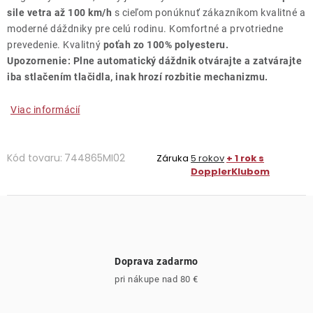
sile vetra až 100 km/h
s cieľom ponúknuť zákazníkom kvalitné a
moderné dáždniky pre celú rodinu. Komfortné a prvotriedne
prevedenie. Kvalitný
poťah zo 100% polyesteru.
Upozornenie: Plne automatický dáždnik otvárajte a zatvárajte
iba stlačením tlačidla, inak hrozí rozbitie mechanizmu.
Viac informácií
Kód tovaru:
744865MI02
Záruka
5 rokov
+ 1 rok s
DopplerKlubom
Doprava zadarmo
pri nákupe nad 80 €