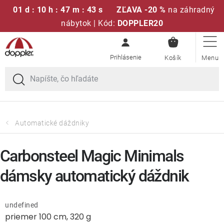
01 d : 10 h : 47 m : 43 s
ZĽAVA -20 %
na záhradný
nábytok | Kód:
DOPPLER20
NÁKUPN
Prejsť
Sedacie súpravy
KOŠÍK
na
obsah
Slnečníky
Kreslá a stoličky
Automatické dáždniky
Polstre a sedáky
Carbonsteel Magic Minimals
Stoly
dámsky automatický dáždnik
Lavice a hojdačky
undefined
priemer 100 cm, 320 g