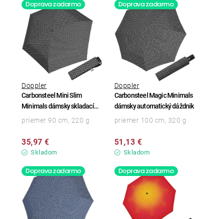
Doprava zadarmo
Doprava zadarmo
Doppler
Doppler
Carbonsteel Mini Slim
Carbonsteel Magic Minimals
Minimals dámsky skladací
dámsky automatický dáždnik
dáždnik
priemer 90 cm, 220 g
priemer 100 cm, 320 g
35,97 €
51,13 €
Skladom
Skladom
Doprava zadarmo
Doprava zadarmo