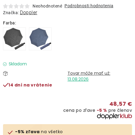
Lehátka
Podrobnosti hodnotenia
Neohodnotené
Doppler
Značka:
Doplnky
Dáždniky
Gastro produkty
Skladom
Kolekcia
13.08.2026
14 dní na vrátenie
Predávané značky
48,57 €
cena po zľave
−5 %
pre členov
Klub výhod
O nás
-5% zľava
na všetko