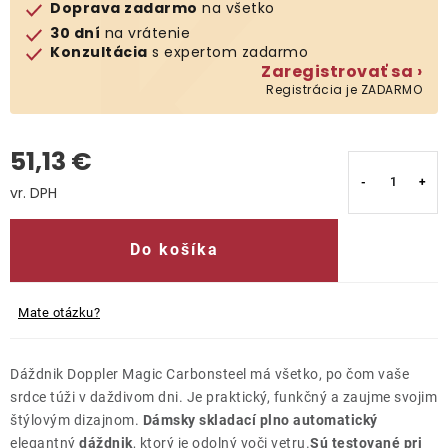
Doprava zadarmo
na všetko
30 dní
na vrátenie
Kontakty
Konzultácia
s expertom zadarmo
Zaregistrovať sa ›
Registrácia je ZADARMO
51,13 €
Jednotková cena:
Do košíka
Mate otázku?
Dáždnik Doppler Magic Carbonsteel má všetko, po čom vaše
srdce túži v daždivom dni. Je praktický, funkčný a zaujme svojim
štýlovým dizajnom.
Dámsky skladací plno automatický
elegantný
dáždnik
, ktorý je odolný voči vetru.
Sú testované pri