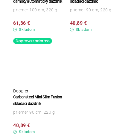
dámsky automatický dáždnik
skladací dáždnik
priemer 100 cm, 320 g
priemer 90 cm, 220 g
61,36 €
40,89 €
Skladom
Skladom
Doprava zadarmo
Doppler
Carbonsteel Mini Slim Fusion
skladací dáždnik
priemer 90 cm, 220 g
40,89 €
Skladom