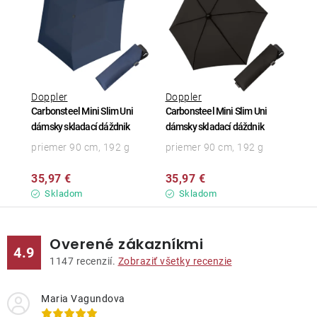
Doppler
Doppler
Carbonsteel Mini Slim Uni
Carbonsteel Mini Slim Uni
dámsky skladací dáždnik
dámsky skladací dáždnik
priemer 90 cm, 192 g
priemer 90 cm, 192 g
35,97 €
35,97 €
Skladom
Skladom
Overené zákazníkmi
4.9
1147
recenzií.
Zobraziť všetky recenzie
Maria Vagundova