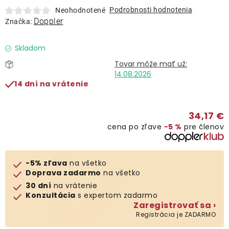
Lehátka
Podrobnosti hodnotenia
Neohodnotené
Doppler
Značka:
Doplnky
Skladom
Dáždniky
14.08.2026
14 dní na vrátenie
Gastro produkty
34,17 €
cena po zľave
−5 %
pre členov
Kolekcia
Predávané značky
-5% zľava
na všetko
Doprava zadarmo
na všetko
30 dní
na vrátenie
Klub výhod
Konzultácia
s expertom zadarmo
Zaregistrovať sa ›
Registrácia je ZADARMO
O nás