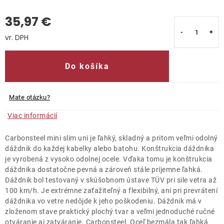
35,97 €
Kontakty
Jednotková cena:
Do košíka
Mate otázku?
Viac informácií
Carbonsteel mini slim uni je ľahký, skladný a pritom veľmi odolný
dáždnik do každej kabelky alebo batohu. Konštrukcia dáždnika
je vyrobená z vysoko odolnej ocele. Vďaka tomu je konštrukcia
dáždnika dostatočne pevná a zároveň stále príjemne ľahká.
Dáždnik bol testovaný v skúšobnom ústave TÜV pri sile vetra až
100 km/h. Je extrémne zaťažiteľný a flexibilný, ani pri prevrátení
dáždnika vo vetre nedôjde k jeho poškodeniu. Dáždnik má v
zloženom stave praktický plochý tvar a veľmi jednoduché ručné
otváranie aj zatváranie. Carbonsteel. Oceľ bezmála tak ľahká