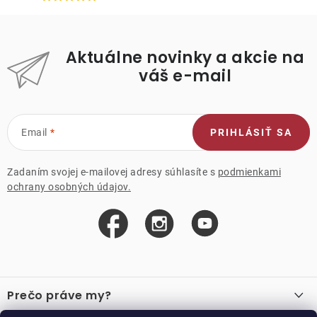
Aktuálne novinky a akcie na
váš e-mail
Email
PRIHLÁSIŤ SA
Zadaním svojej e-mailovej adresy súhlasíte s
podmienkami
ochrany osobných údajov.
Z
á
Prečo práve my?
p