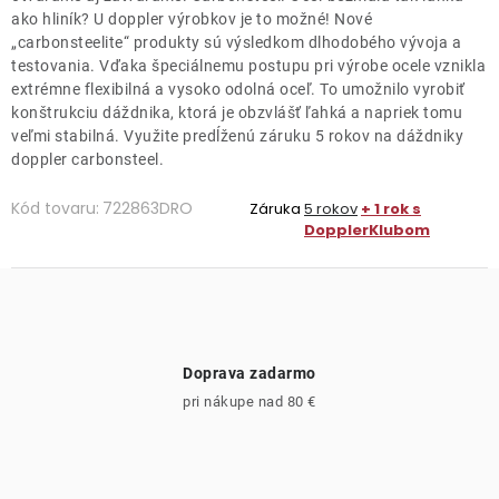
ako hliník? U doppler výrobkov je to možné! Nové
„carbonsteelite“ produkty sú výsledkom dlhodobého vývoja a
testovania. Vďaka špeciálnemu postupu pri výrobe ocele vznikla
extrémne flexibilná a vysoko odolná oceľ. To umožnilo vyrobiť
konštrukciu dáždnika, ktorá je obzvlášť ľahká a napriek tomu
veľmi stabilná. Využite predĺženú záruku 5 rokov na dáždniky
doppler carbonsteel.
Kód tovaru:
722863DRO
Záruka
5 rokov
+ 1 rok s
DopplerKlubom
Doprava zadarmo
pri nákupe nad 80 €