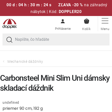
00 d : 04 h : 30 m : 24 s
ZĽAVA -20 %
na záhradný
nábytok | Kód:
DOPPLER20
NÁKUPN
Prejsť
Sedacie súpravy
KOŠÍK
na
obsah
Slnečníky
Kreslá a stoličky
Mechanické dáždniky
Polstre a sedáky
Carbonsteel Mini Slim Uni dámsky
Stoly
skladací dáždnik
Lavice a hojdačky
undefined
priemer 90 cm, 192 g