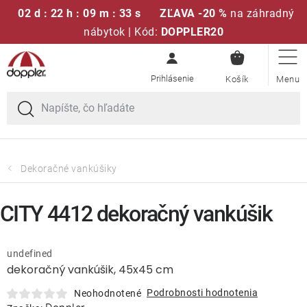
02 d : 22 h : 09 m : 33 s
ZĽAVA -20 %
na záhradný
nábytok | Kód:
DOPPLER20
NÁKUPN
Prejsť
Sedacie súpravy
KOŠÍK
na
obsah
Slnečníky
Kreslá a stoličky
Dekoračné vankúšiky
Polstre a sedáky
CITY 4412 dekoračný vankúšik
Stoly
undefined
dekoračný vankúšik, 45x45 cm
Lavice a hojdačky
Podrobnosti hodnotenia
Neohodnotené