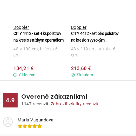
Doppler
Doppler
CITY 4412 - set 4 ks polstrov
CITY 4412 - set 6 ks polstrov
na kreslo s nízkym operadlom
na kreslo s vysokým
operadlom
48 × 100 cm, hrúbka 6
48 × 119 cm, hrúbka 6
cm
cm
134,21 €
213,60 €
Skladom
Skladom
Overené zákazníkmi
4.9
1147
recenzií.
Zobraziť všetky recenzie
Maria Vagundova