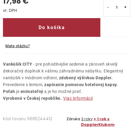
17,98 €
Kontakty
Jednotková cena:
Do košíka
Mate otázku?
Vankúšik CITY
- pre pohodlnejšie sedenie a zároveň skvelý
dekoračný doplnok k vášmu záhradnému nábytku. Elegantný
vankúšik v módnom odtieni,
zdobený výšivkou Doppler.
Prevedenie s lemom,
zapínanie pomocou hotelovej kapsy.
Poťah
je
snímateľný
a je ho možné prať.
Vyrobené v Českej republike.
Viac informácií
Kód tovaru:
5695244412
Záruka
3 roky
+ 1 rok s
DopplerKlubom