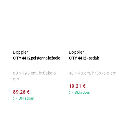
Doppler
Doppler
CITY 4412 polster na ležadlo
CITY 4412 - sedák
60 × 195 cm, hrúbka 6
48 × 48 cm, hrúbka 6 cm
cm
19,21 €
89,26 €
Skladom
Skladom