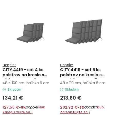
Lehátka
s
n
p
i
Doplnky
r
e
o
p
d
r
Dáždniky
u
o
k
d
Gastro produkty
t
u
o
k
Kolekcia
Doppler
Doppler
v
t
CITY 4419 - set 4 ks
CITY 4419 - set 6 ks
polstrov na kreslo s
polstrov na kreslo s
o
nízkym operadlom
vysokým operadlom
Predávané značky
48 × 100 cm, hrúbka 6 cm
48 × 119 cm, hrúbka 6 cm
v
Skladom
Skladom
Klub výhod
134,21 €
213,60 €
127,50 €
202,92 €
−5%
−5%
O nás
Zaregistrujte sa
›
Zaregistrujte sa
›