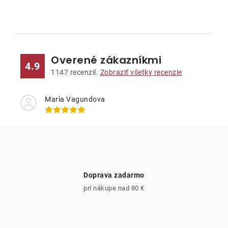
O
v
l
Overené zákazníkmi
á
4.9
d
1147
recenzií.
Zobraziť všetky recenzie
a
c
Maria Vagundova
i
e
p
r
v
Doprava zadarmo
k
pri nákupe nad 80 €
y
v
ý