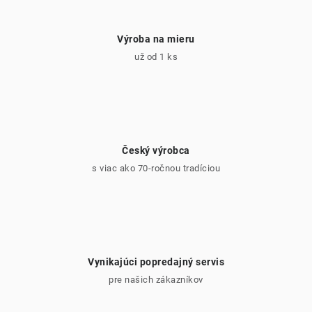
p
i
Výroba na mieru
s
už od 1 ks
u
Český výrobca
s viac ako 70-ročnou tradíciou
Vynikajúci popredajný servis
pre našich zákazníkov