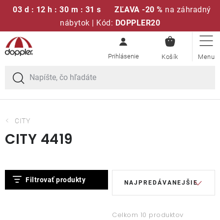
03 d : 12 h : 30 m : 31 s
ZĽAVA -20 %
na záhradný
nábytok | Kód:
DOPPLER20
NÁKUPN
Prejsť
Sedacie súpravy
KOŠÍK
na
obsah
Slnečníky
Kreslá a stoličky
CITY
CITY 4419
Polstre a sedáky
Stoly
V
R
Filtrovať produkty
NAJPREDÁVANEJŠIE
ý
a
Lavice a hojdačky
p
d
i
e
Celkom 10 produktov