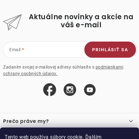
Aktuálne novinky a akcie na
váš e-mail
Email
PRIHLÁSIŤ SA
Zadaním svojej e-mailovej adresy súhlasíte s
podmienkami
ochrany osobných údajov.
Z
á
Prečo práve my?
p
ä
O nás
Důležité odkazy
Tento web používa súbory cookie. Ďalším