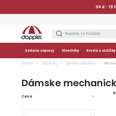
04 d : 18 
Prejsť
na
obsah
Sedacie súpravy
Slnečníky
Kreslá a stoličky
Domov
Dáždniky
Dámske dáždniky
Mechan
Dámske mechanické
B
V
Cena
o
č