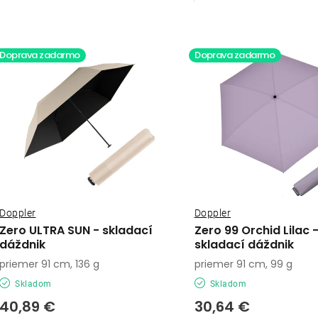
a
V
d
ý
Doprava zadarmo
Doprava zadarmo
e
p
n
i
s
e
p
p
r
r
o
Doppler
Doppler
o
Zero ULTRA SUN - skladací
Zero 99 Orchid Lilac
d
dáždnik
skladací dáždnik
d
priemer 91 cm, 136 g
priemer 91 cm, 99 g
u
u
Skladom
Skladom
k
k
40,89 €
30,64 €