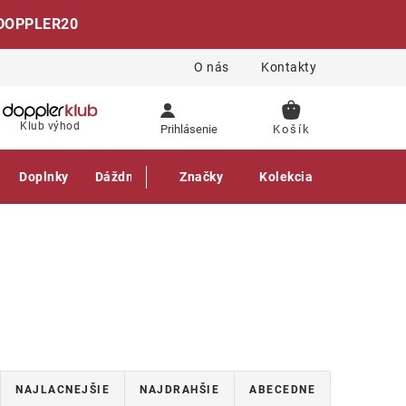
DOPPLER20
O nás
Kontakty
NÁKUPNÝ
Klub výhod
Prihlásenie
KOŠÍK
Doplnky
Dáždniky
Gastro produkty
Značky
Kolekcia
NAJLACNEJŠIE
NAJDRAHŠIE
ABECEDNE