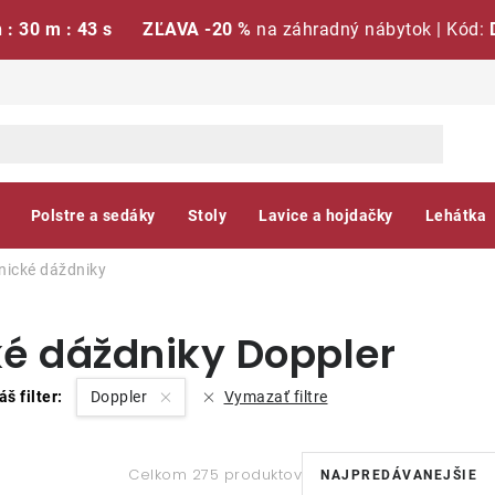
h : 30 m : 42 s
ZĽAVA -20 %
na záhradný nábytok | Kód:
Polstre a sedáky
Stoly
Lavice a hojdačky
Lehátka
ické dáždniky
 dáždniky Doppler
áš filter:
Doppler
Vymazať filtre
R
Celkom 275 produktov
NAJPREDÁVANEJŠIE