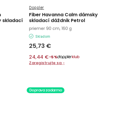
Doppler
m
Fiber Havanna Calm dámsky
y skladací
skladací dáždnik Petrol
priemer 90 cm, 160 g
Skladom
25,73 €
24,44 €
−5%
Zaregistrujte sa
›
Doprava zadarmo