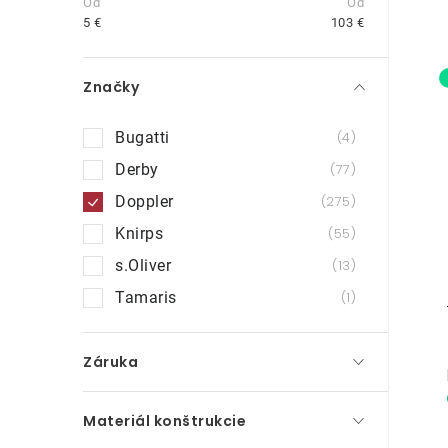
n
5
€
103
€
ý
Značky
p
a
Bugatti
4
i
n
Derby
77
Doppler
275
e
Knirps
55
l
s.Oliver
13
Tamaris
1
Záruka
Materiál konštrukcie