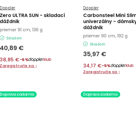
Doppler
Doppler
Zero ULTRA SUN - skladací
Carbonsteel Mini Sli
dáždnik
univerzálny - dámsk
dáždnik
priemer 91 cm, 136 g
priemer 90 cm, 192 g
Skladom
Skladom
40,89 €
35,97 €
38,85 €
−5%
34,17 €
−5%
Zaregistrujte sa
›
Zaregistrujte sa
›
Doprava zadarmo
Doprava zadarmo