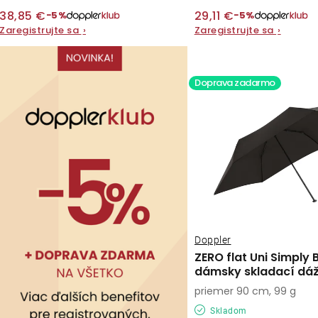
t
t
38,85 €
29,11 €
−5%
−5%
o
Zaregistrujte sa
›
Zaregistrujte sa
›
o
v
v
Doprava zadarmo
Doppler
ZERO flat Uni Simply 
dámsky skladací dáž
priemer 90 cm, 99 g
Skladom