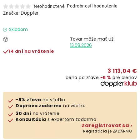
Lehátka
Podrobnosti hodnotenia
Neohodnotené
Doppler
Značka:
Doplnky
Skladom
Dáždniky
13.08.2026
14 dní na vrátenie
Gastro produkty
3 113,04 €
cena po zľave
−5 %
pre členov
Kolekcia
Predávané značky
-5% zľava
na všetko
Doprava zadarmo
na všetko
30 dní
na vrátenie
Klub výhod
Konzultácia
s expertom zadarmo
Zaregistrovať sa ›
Registrácia je ZADARMO
O nás