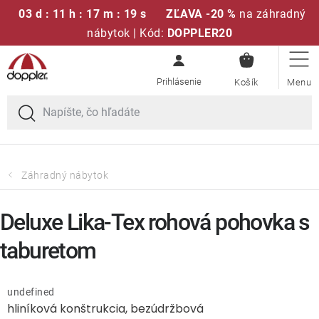
03 d : 11 h : 17 m : 19 s
ZĽAVA -20 %
na záhradný
nábytok | Kód:
DOPPLER20
NÁKUPN
Prejsť
Sedacie súpravy
KOŠÍK
na
obsah
Slnečníky
Kreslá a stoličky
Záhradný nábytok
Polstre a sedáky
Deluxe Lika-Tex rohová pohovka s
Stoly
taburetom
Lavice a hojdačky
undefined
hliníková konštrukcia, bezúdržbová