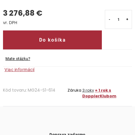
3 276,88 €
Kontakty
Jednotková cena:
Do košíka
Mate otázku?
Viac informácií
Kód tovaru:
MG24-S1-614
Záruka
3 roky
+ 1 rok s
DopplerKlubom
Doprava zadarmo