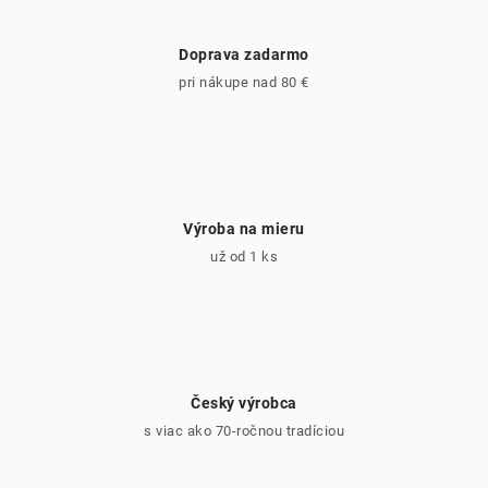
r
v
Doprava zadarmo
k
pri nákupe nad 80 €
y
v
ý
p
i
Výroba na mieru
s
už od 1 ks
u
Český výrobca
s viac ako 70-ročnou tradíciou