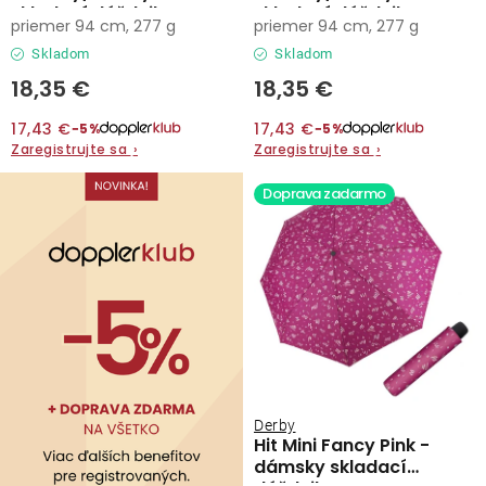
o
skladací dáždnik
skladací dáždnik
priemer 94 cm, 277 g
priemer 94 cm, 277 g
v
Kontakty
Skladom
Skladom
18,35 €
18,35 €
17,43 €
17,43 €
−5%
−5%
Zaregistrujte sa
›
Zaregistrujte sa
›
Doprava zadarmo
Derby
Hit Mini Fancy Pink -
dámsky skladací