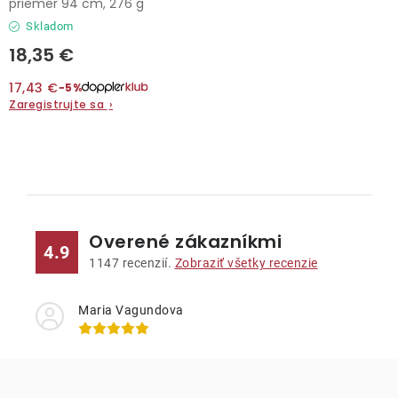
priemer 94 cm, 276 g
Skladom
18,35 €
17,43 €
−5%
Zaregistrujte sa
›
O
v
l
Overené zákazníkmi
á
4.9
d
1147
recenzií.
Zobraziť všetky recenzie
a
c
Maria Vagundova
i
e
p