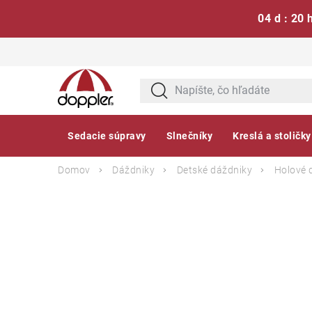
04 d : 20 
Prejsť
na
obsah
Sedacie súpravy
Slnečníky
Kreslá a stoličky
Domov
Dáždniky
Detské dáždniky
Holové 