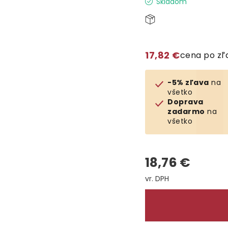
Skladom
17,82 €
cena po z
-5% zľava
na
všetko
Doprava
zadarmo
na
všetko
18,76 €
Jednotková cena: