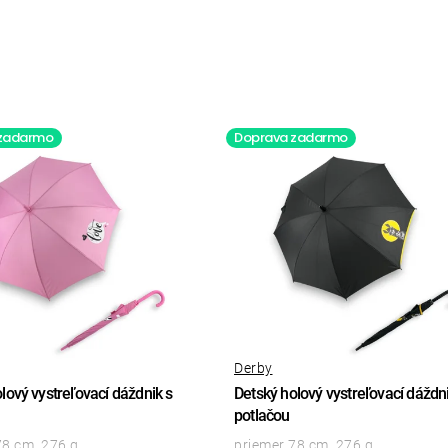
 zadarmo
Doprava zadarmo
Derby
lový vystreľovací dáždnik s
Detský holový vystreľovací dáždni
potlačou
78 cm, 276 g
priemer 78 cm, 276 g