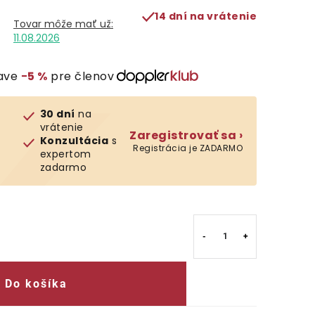
14 dní na vrátenie
11.08.2026
ľave
−5 %
pre členov
30 dní
na
vrátenie
Zaregistrovať sa ›
Konzultácia
s
Registrácia je ZADARMO
expertom
zadarmo
Do košíka