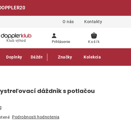
DOPPLER20
O nás
Kontakty
NÁKUPNÝ
Klub výhod
Prihlásenie
KOŠÍK
Doplnky
Dáždniky
Gastro produkty
Značky
Kolekcia
ystreľovací dáždnik s potlačou
g
Podrobnosti hodnotenia
otené