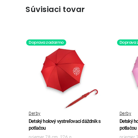
Súvisiaci tovar
Doprava zadarmo
Doprava
Derby
Derby
Detský holový vystreľovací dáždnik s
Detský ho
potlačou
potlačou
priemer 78 cm, 276 g
priemer 