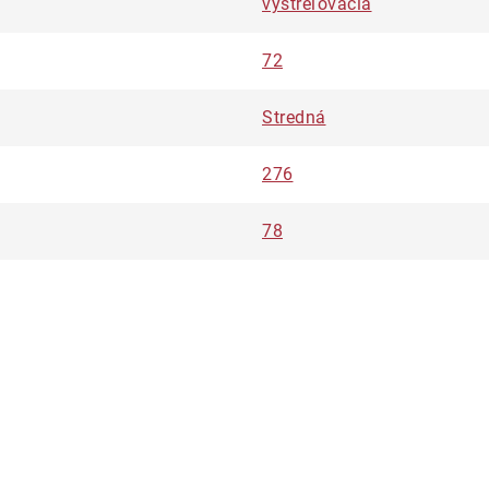
vystreľovacia
72
Stredná
276
78