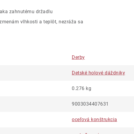
vďaka zahnutému držadlu
 zmenám vlhkosti a teplôt, nezráža sa
Derby
Detské holové dáždniky
0.276 kg
9003034407631
oceľová konštrukcia