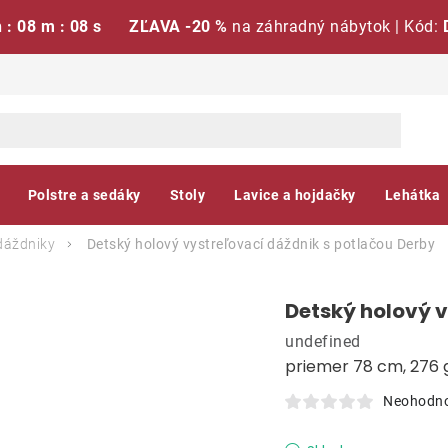
h : 08 m : 07 s
ZĽAVA -20 %
na záhradný nábytok | Kód:
Polstre a sedáky
Stoly
Lavice a hojdačky
Lehátka
dáždniky
Detský holový vystreľovací dáždnik s potlačou
Derby
Detský holový v
undefined
priemer 78 cm, 276 
Neohodn