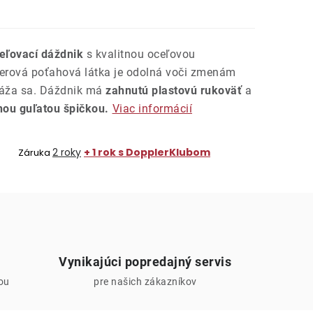
reľovací dáždnik
s kvalitnou oceľovou
terová poťahová látka je odolná voči zmenám
zráža sa. Dáždnik má
zahnutú plastovú rukoväť
a
ou guľatou špičkou.
Viac informácií
2 roky
+ 1 rok s DopplerKlubom
Záruka
Vynikajúci popredajný servis
iou
pre našich zákazníkov