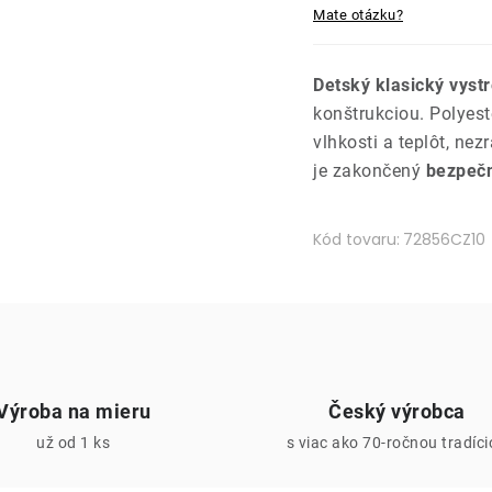
Mate otázku?
Detský klasický vyst
konštrukciou. Polyes
vlhkosti a teplôt, ne
je zakončený
bezpečn
Kód tovaru:
72856CZ10
Výroba na mieru
Český výrobca
už od 1 ks
s viac ako 70-ročnou tradíc