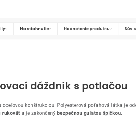
ily
Na stiahnutie
Hodnotenie produktu
Súvis
ľovací dáždnik s potlačou
u oceľovou konštrukciou. Polyesterová poťahová látka je o
ú rukoväť
a je zakončený
bezpečnou guľatou špičkou.