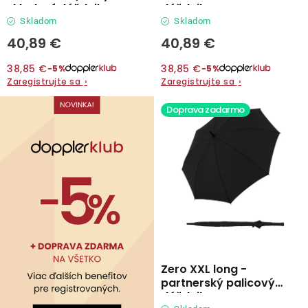
o
skladací dáždnik
dáždnik
v
Skladom
Skladom
Kontakty
40,89 €
40,89 €
38,85 €
38,85 €
−5%
−5%
Zaregistrujte sa
›
Zaregistrujte sa
›
Doprava zadarmo
Zero XXL long -
partnerský palicový
dáždnik