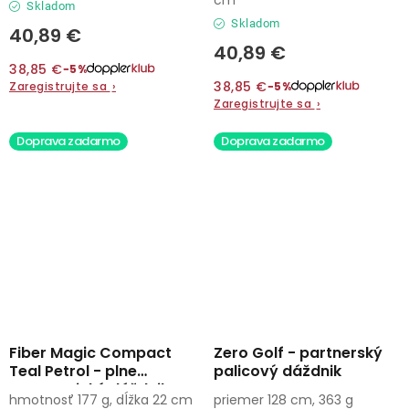
Skladom
Skladom
40,89 €
40,89 €
38,85 €
−5%
38,85 €
Zaregistrujte sa
›
−5%
Zaregistrujte sa
›
Doprava zadarmo
Doprava zadarmo
Fiber Magic Compact
Zero Golf - partnerský
Teal Petrol - plne
palicový dáždnik
automatický dáždnik
hmotnosť 177 g, dĺžka 22 cm
priemer 128 cm, 363 g