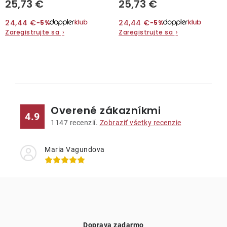
25,73 €
25,73 €
24,44 €
24,44 €
−5%
−5%
Zaregistrujte sa
›
Zaregistrujte sa
›
O
v
l
Overené zákazníkmi
á
4.9
d
1147
recenzií.
Zobraziť všetky recenzie
a
c
Maria Vagundova
i
e
p
r
v
Doprava zadarmo