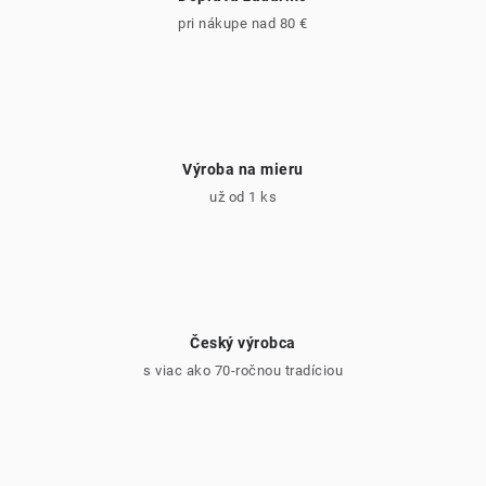
k
pri nákupe nad 80 €
y
v
ý
p
i
Výroba na mieru
s
už od 1 ks
u
Český výrobca
s viac ako 70-ročnou tradíciou