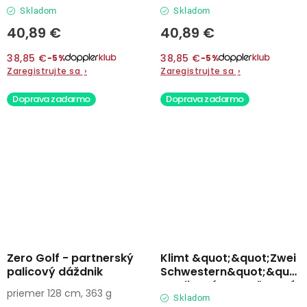
Skladom
Skladom
40,89 €
40,89 €
38,85 €
38,85 €
−5%
−5%
Zaregistrujte sa
›
Zaregistrujte sa
›
Doprava zadarmo
Doprava zadarmo
Zero Golf - partnerský
Klimt &quot;&quot;Zwei
palicový dáždnik
Schwestern&quot;&quot;
- palicový vystreľovací
priemer 128 cm, 363 g
dáždnik
Skladom