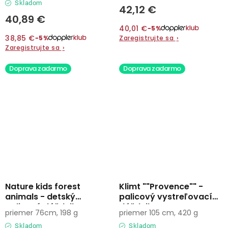
Skladom
42,12 €
40,89 €
40,01 €
−5%
38,85 €
Zaregistrujte sa
›
−5%
Zaregistrujte sa
›
Doprava zadarmo
Doprava zadarmo
Nature kids forest
Klimt ""Provence"" -
animals - detský
palicový vystreľovací
palicový dáždnik
dáždnik
priemer 76cm, 198 g
priemer 105 cm, 420 g
Skladom
Skladom