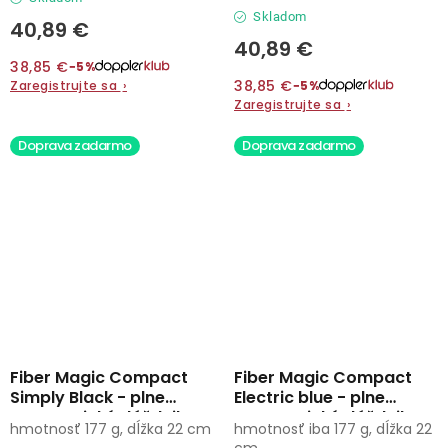
Skladom
40,89 €
40,89 €
38,85 €
−5%
38,85 €
Zaregistrujte sa
›
−5%
Zaregistrujte sa
›
Doprava zadarmo
Doprava zadarmo
Fiber Magic Compact
Fiber Magic Compact
Simply Black - plne
Electric blue - plne
automatický dáždnik
automatický dáždnik
hmotnosť 177 g, dĺžka 22 cm
hmotnosť iba 177 g, dĺžka 22
cm