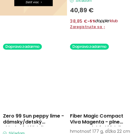
Skladom
40,89 €
38,85 €
−5%
Zaregistrujte sa
›
Doprava zadarmo
Doprava zadarmo
Zero 99 Sun peppy lime -
Fiber Magic Compact
dámsky/detský
Viva Magenta - plne
skladací dáždnik
automatický dáždnik
hmotnosť 177 g, dĺžka 22 cm
Skladom