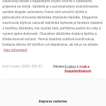
žakárovej textílie s nápaditými živými vzormi s odleskami,
príjemná na dotyk. Dáždnik je s automatickým vystreľovaním,
systém doppler automatic frame vám umožní rýchle a
jednoduché otvorenie dáždnika stlačením tlačidla. Elegantne
navrhnutá štýlová rukoväť dáždnika boheme je farebne zladená
s textíliou dáždnika, má vysoký lesk, perfektne padne do ruky a
vyzerá úplne dokonale. Charakter dáždnika dodáva špička a
ďalšie kovové súčasti. Pevná stabilná oceľová konštrukcia.
Dodacia lehota 45 týždňov od objednania, ak nie je na sklade.
Viac informácií
Kód tovaru:
12019-109-57
Záruka
5 rokov
+ 1 rok s
DopplerKlubom
Doprava zadarmo