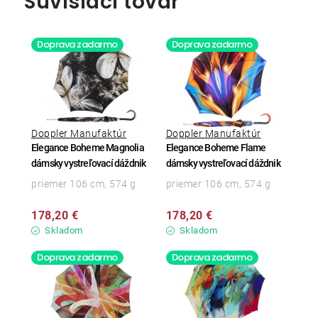
Súvisiaci tovar
Doprava zadarmo
Doprava zadarmo
Doppler Manufaktúr
Doppler Manufaktúr
Elegance Boheme Magnolia
Elegance Boheme Flame
dámsky vystreľovací dáždnik
dámsky vystreľovací dáždnik
priemer 106 cm, 574 g
priemer 106 cm, 574 g
178,20 €
178,20 €
Skladom
Skladom
Doprava zadarmo
Doprava zadarmo