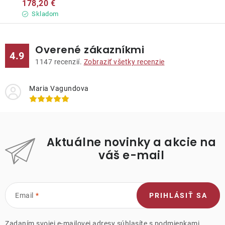
178,20 €
Skladom
Overené zákazníkmi
4.9
1147
recenzií.
Zobraziť všetky recenzie
Maria Vagundova
Aktuálne novinky a akcie na
váš e-mail
Email
PRIHLÁSIŤ SA
Zadaním svojej e-mailovej adresy súhlasíte s
podmienkami