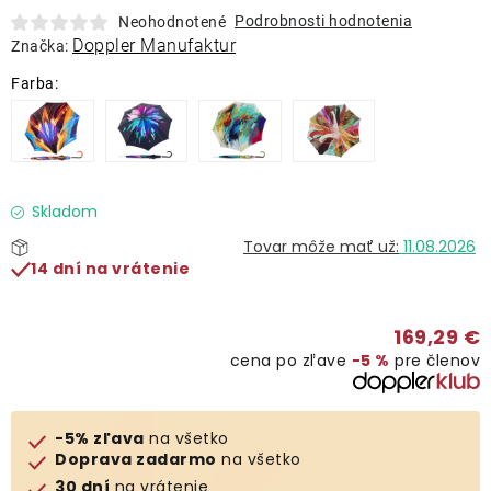
Lehátka
Podrobnosti hodnotenia
Neohodnotené
Doppler Manufaktur
Značka:
Doplnky
Dáždniky
Gastro produkty
Skladom
11.08.2026
14 dní na vrátenie
Kolekcia
169,29 €
Predávané značky
cena po zľave
−5 %
pre členov
Klub výhod
-5% zľava
na všetko
Doprava zadarmo
na všetko
O nás
30 dní
na vrátenie