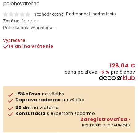
Lehátka
polohovateľné
Podrobnosti hodnotenia
Neohodnotené
Doppler
Značka:
Doplnky
Položka bola vypredaná…
Dáždniky
Vypredané
14 dní na vrátenie
Gastro produkty
128,04 €
cena po zľave
−5 %
pre členov
Kolekcia
-5% zľava
na všetko
Predávané značky
Doprava zadarmo
na všetko
30 dní
na vrátenie
Konzultácia
s expertom zadarmo
Klub výhod
Zaregistrovať sa ›
Registrácia je ZADARMO
O nás