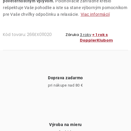
poveternostným vplyvom.
Polohovacie záhradné kreslo
rešpektuje Vaše pohodlie a iste sa stane výborným pomocníkom
pre Vaše chvíľky odpočinku a relaxácie.
Viac informácií
Kód tovaru:
266EX011020
Záruka
3 roky
+ 1 rok s
DopplerKlubom
Doprava zadarmo
pri nákupe nad 80 €
Výroba na mieru