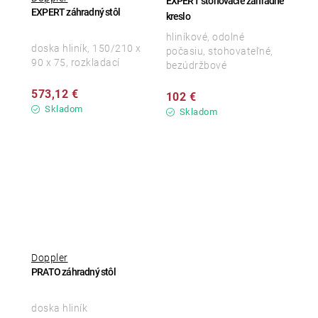
EXPERT stohovacie záhradné
EXPERT záhradný stôl
kreslo
hliníkové, odolné
doska hliník, 150/210 x
počasiu, stohovateľné,
90 x 75, rozkladací
bezúdržbové
573,12 €
102 €
Skladom
Skladom
Doppler
PRATO záhradný stôl
doska hliník