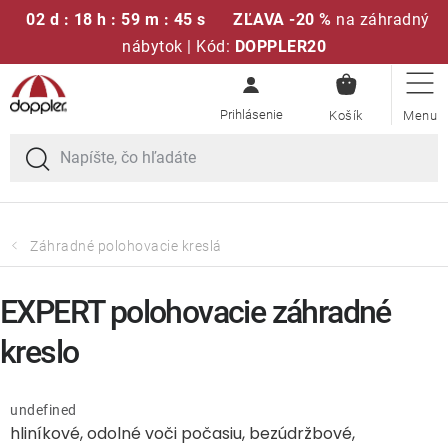
02 d : 18 h : 59 m : 45 s
ZĽAVA -20 %
na záhradný
nábytok | Kód:
DOPPLER20
NÁKUPN
Prejsť
Sedacie súpravy
KOŠÍK
na
obsah
Slnečníky
Kreslá a stoličky
Záhradné polohovacie kreslá
Polstre a sedáky
EXPERT polohovacie záhradné
Stoly
kreslo
Lavice a hojdačky
undefined
hliníkové, odolné voči počasiu, bezúdržbové,