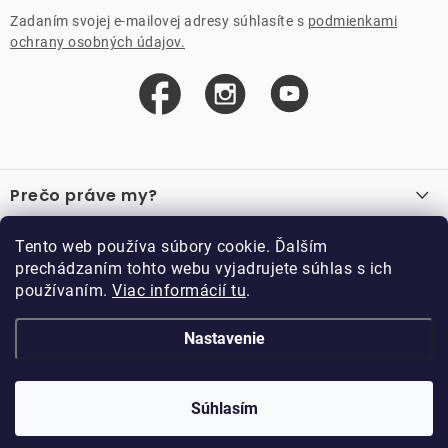
Zadaním svojej e-mailovej adresy súhlasíte s
podmienkami
ochrany osobných údajov.
Z
á
Prečo práve my?
p
ä
O nás
Důležité odkazy
Tento web používa súbory cookie. Ďalším
Recenzie
t
prechádzaním tohto webu vyjadrujete súhlas s ich
Velkoobchod
Akcie
i
používaním.
Viac informácií tu
.
O nákupe
Vzorková prodejna
e
Vrátenie a reklamácia
Kontakty
Nastavenie
Kontakty
Obchodné podmienky
Kariéra
Podmienky vernostného programu
Doppler CZ spol. s.r.o.,
Doppler klub
Trocnovská 70, 374 01
Súhlasím
Copyright 2026
DOPPLER CZ spol. s r.o.
. Všetky práva vyhradené.
Trhové Sviny
Kolekcia
Vytvoril Shoptet
Upravil ROIMARK