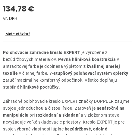
134,78 €
Kontakty
Jednotková cena:
Mate otázku?
Polohovacie záhradné kreslo EXPERT
je vyrobené z
bezúdržbových materiálov.
Pevná hliníková konštrukcia
v
antracitovej farbe je doplnená výpletom z
kvalitnej umelej
textílie
v čiernej farbe.
7-stupňový polohovací systém opierky
zaručí maximálne komfortný odpočinok. Všetko dopĺňajú
stabilné
hliníkové podrúčky
.
Záhradné polohovacie kreslo EXPERT značky DOPPLER zaujme
svojou jednoduchou a čistou líniou. Zároveň je
nenáročné na
manipuláciu
pri
rozkladaní a skladaní
a v zloženom stave
nevyžaduje veľké skladovacie priestory. Kreslo EXPERT je pre
svoje výborné vlastnosti úplne
bezúdržbové, odolné