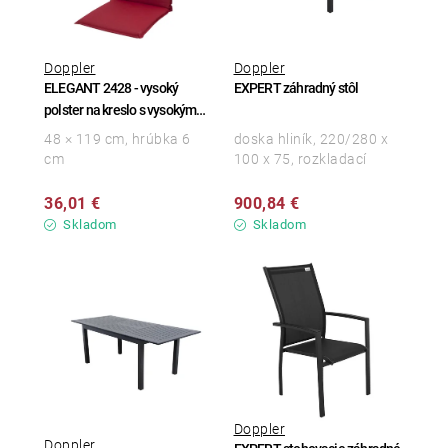
Doppler
Doppler
ELEGANT 2428 - vysoký
EXPERT záhradný stôl
polster na kreslo s vysokým
operadlom
48 × 119 cm, hrúbka 6
doska hliník, 220/280 x
cm
100 x 75, rozkladací
36,01 €
900,84 €
Skladom
Skladom
Doppler
Doppler