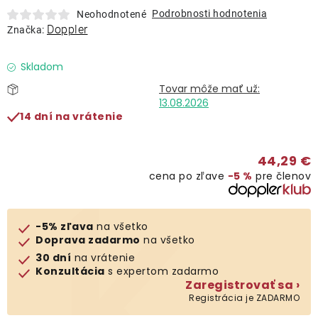
Lehátka
Podrobnosti hodnotenia
Neohodnotené
Doppler
Značka:
Doplnky
Skladom
Dáždniky
13.08.2026
14 dní na vrátenie
Gastro produkty
44,29 €
cena po zľave
−5 %
pre členov
Kolekcia
Predávané značky
-5% zľava
na všetko
Doprava zadarmo
na všetko
30 dní
na vrátenie
Klub výhod
Konzultácia
s expertom zadarmo
Zaregistrovať sa ›
Registrácia je ZADARMO
O nás