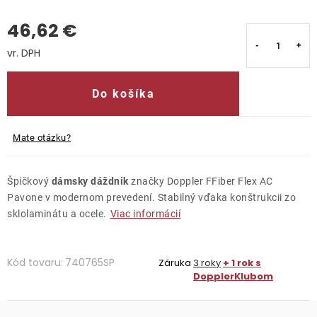
46,62 €
Kontakty
Jednotková cena:
Do košíka
Mate otázku?
Špičkový
dámsky dáždnik
značky Doppler FFiber Flex AC
Pavone v modernom prevedení. Stabilný vďaka konštrukcii zo
sklolaminátu a ocele.
Viac informácií
Kód tovaru:
740765SP
Záruka
3 roky
+ 1 rok s
DopplerKlubom