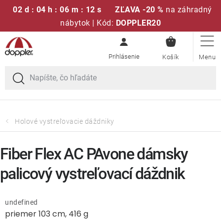
02 d : 04 h : 06 m : 11 s
ZĽAVA -20 %
na záhradný
nábytok | Kód:
DOPPLER20
NÁKUPN
Prejsť
Sedacie súpravy
KOŠÍK
na
obsah
Slnečníky
Kreslá a stoličky
Holové vystreľovacie dáždniky
Polstre a sedáky
Fiber Flex AC PAvone dámsky
Stoly
palicový vystreľovací dáždnik
Lavice a hojdačky
undefined
priemer 103 cm, 416 g