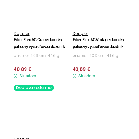
Doppler
Doppler
Fiber Flex AC Grace dámsky
Fiber Flex AC Vintage dámsky
palicový vystreľovací dáždnik
palicový vystreľovací dáždnik
priemer 103 cm, 416 g
priemer 103 cm, 416 g
40,89 €
40,89 €
Skladom
Skladom
Doprava zadarmo