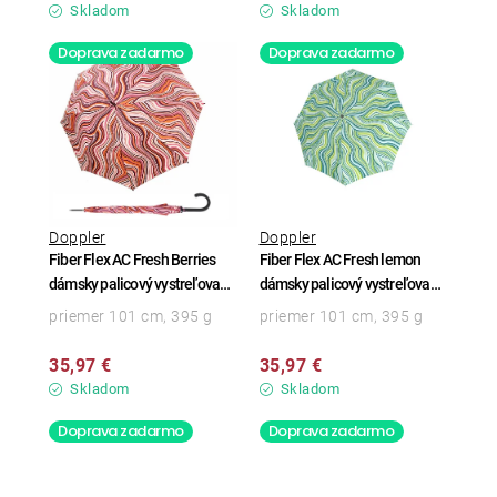
Skladom
Skladom
Doprava zadarmo
Doprava zadarmo
Doppler
Doppler
Fiber Flex AC Fresh Berries
Fiber Flex AC Fresh lemon
dámsky palicový vystreľovací
dámsky palicový vystreľovací
dáždnik
dáždnik
priemer 101 cm, 395 g
priemer 101 cm, 395 g
35,97 €
35,97 €
Skladom
Skladom
Doprava zadarmo
Doprava zadarmo