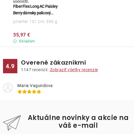
Doppler
Fiber Flex Long AC Paisley
Berry dámsky palicový
vystreľovací dáždnik
priemer 101 cm, 395 g
35,97 €
Skladom
Overené zákazníkmi
4.9
1147
recenzií.
Zobraziť všetky recenzie
Maria Vagundova
Aktuálne novinky a akcie na
váš e-mail