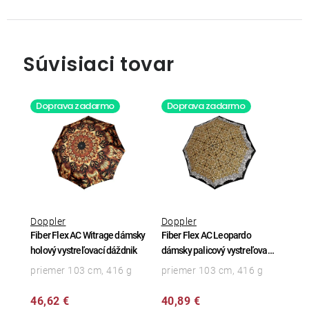
Súvisiaci tovar
Doprava zadarmo
Doprava zadarmo
Doppler
Doppler
Fiber Flex AC Witrage dámsky
Fiber Flex AC Leopardo
holový vystreľovací dáždnik
dámsky palicový vystreľovací
dáždnik
priemer 103 cm, 416 g
priemer 103 cm, 416 g
46,62 €
40,89 €