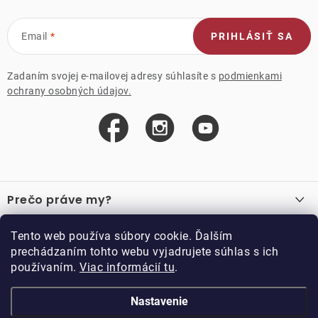
Email
PRIHLÁSIŤ SA
Zadaním svojej e-mailovej adresy súhlasíte s
podmienkami
ochrany osobných údajov.
Z
á
Prečo práve my?
p
ä
O nás
Důležité odkazy
Tento web používa súbory cookie. Ďalším
Recenzie
t
prechádzaním tohto webu vyjadrujete súhlas s ich
Velkoobchod
Akcie
i
používaním.
Viac informácií tu
.
O nákupe
Vzorková prodejna
e
Vrátenie a reklamácia
Kontakty
Nastavenie
Kontakty
Obchodné podmienky
Kariéra