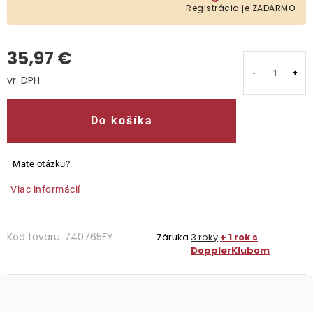
Registrácia je ZADARMO
Kontakty
35,97 €
Jednotková cena:
Do košíka
Mate otázku?
Viac informácií
Kód tovaru:
740765FY
Záruka
3 roky
+ 1 rok s
DopplerKlubom