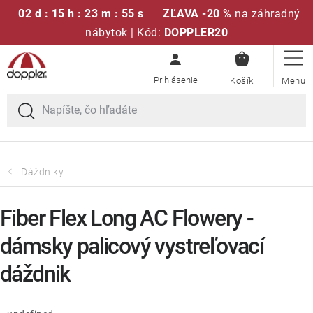
02 d : 15 h : 23 m : 55 s
ZĽAVA -20 %
na záhradný
nábytok | Kód:
DOPPLER20
NÁKUPN
Prejsť
Sedacie súpravy
KOŠÍK
na
obsah
Slnečníky
Kreslá a stoličky
Dáždniky
Polstre a sedáky
Fiber Flex Long AC Flowery -
Stoly
dámsky palicový vystreľovací
dáždnik
Lavice a hojdačky