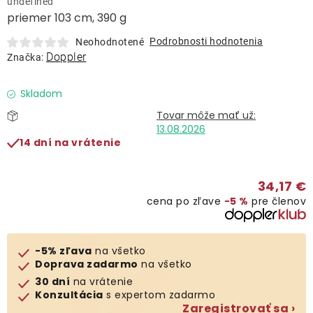
undefined
Lehátka
priemer 103 cm, 390 g
Podrobnosti hodnotenia
Neohodnotené
Doplnky
Doppler
Značka:
Dáždniky
Skladom
13.08.2026
Gastro produkty
14 dní na vrátenie
Kolekcia
34,17 €
cena po zľave
−5 %
pre členov
Predávané značky
-5% zľava
na všetko
Klub výhod
Doprava zadarmo
na všetko
30 dní
na vrátenie
Konzultácia
s expertom zadarmo
O nás
Zaregistrovať sa ›