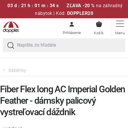
03 d : 21 h : 01 m : 34 s
ZĽAVA -20 %
na záhradný
nábytok | Kód:
DOPPLER20
NÁKUPN
Prejsť
Sedacie súpravy
KOŠÍK
na
obsah
Slnečníky
Kreslá a stoličky
Dáždniky
Polstre a sedáky
Fiber Flex long AC Imperial Golden
Stoly
Feather - dámsky palicový
vystreľovací dáždnik
Lavice a hojdačky