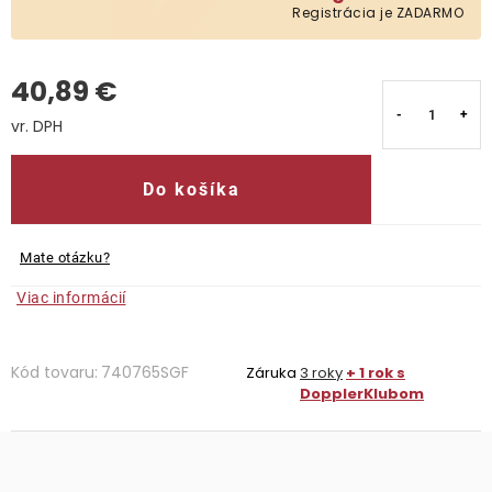
Registrácia je ZADARMO
Kontakty
40,89 €
Jednotková cena:
Do košíka
Mate otázku?
Viac informácií
Kód tovaru:
740765SGF
Záruka
3 roky
+ 1 rok s
DopplerKlubom