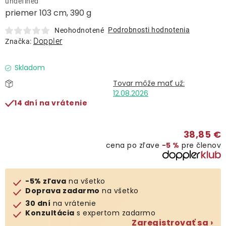
undefined
Lehátka
priemer 103 cm, 390 g
Podrobnosti hodnotenia
Neohodnotené
Doplnky
Doppler
Značka:
Dáždniky
Skladom
12.08.2026
Gastro produkty
14 dní na vrátenie
Kolekcia
38,85 €
cena po zľave
−5 %
pre členov
Predávané značky
-5% zľava
na všetko
Klub výhod
Doprava zadarmo
na všetko
30 dní
na vrátenie
Konzultácia
s expertom zadarmo
O nás
Zaregistrovať sa ›