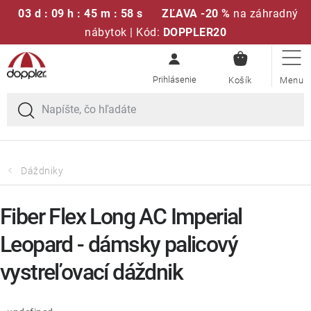
03 d : 09 h : 45 m : 58 s
ZĽAVA -20 %
na záhradný
nábytok | Kód:
DOPPLER20
NÁKUPN
Prejsť
Sedacie súpravy
KOŠÍK
na
obsah
Slnečníky
Kreslá a stoličky
Dáždniky
Polstre a sedáky
Fiber Flex Long AC Imperial
Stoly
Leopard - dámsky palicový
vystreľovací dáždnik
Lavice a hojdačky