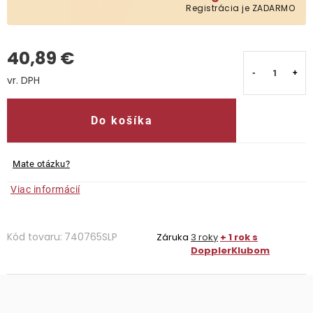
Registrácia je ZADARMO
Kontakty
40,89 €
Jednotková cena:
Do košíka
Mate otázku?
Viac informácií
Kód tovaru:
740765SLP
Záruka
3 roky
+ 1 rok s
DopplerKlubom