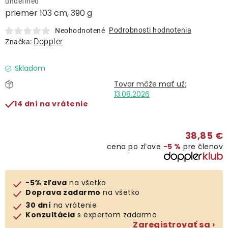
undefined
Lehátka
priemer 103 cm, 390 g
Podrobnosti hodnotenia
Neohodnotené
Doplnky
Doppler
Značka:
Dáždniky
Skladom
13.08.2026
Gastro produkty
14 dní na vrátenie
Kolekcia
38,85 €
cena po zľave
−5 %
pre členov
Predávané značky
-5% zľava
na všetko
Klub výhod
Doprava zadarmo
na všetko
30 dní
na vrátenie
Konzultácia
s expertom zadarmo
O nás
Zaregistrovať sa ›