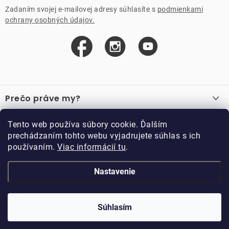
Zadaním svojej e-mailovej adresy súhlasíte s
podmienkami
ochrany osobných údajov.
Z
á
Prečo práve my?
p
ä
O nás
Důležité odkazy
Tento web používa súbory cookie. Ďalším
Recenzie
t
prechádzaním tohto webu vyjadrujete súhlas s ich
Velkoobchod
Akcie
i
používaním.
Viac informácií tu
.
O nákupe
Vzorková prodejna
e
Vrátenie a reklamácia
Kontakty
Nastavenie
Kontakty
Obchodné podmienky
Kariéra
Podmienky vernostného programu
Doppler CZ spol. s.r.o.,
Doppler klub
Trocnovská 70, 374 01
Súhlasím
Copyright 2026
DOPPLER CZ spol. s r.o.
. Všetky práva vyhradené.
Trhové Sviny
Kolekcia
Vytvoril Shoptet
Upravil ROIMARK