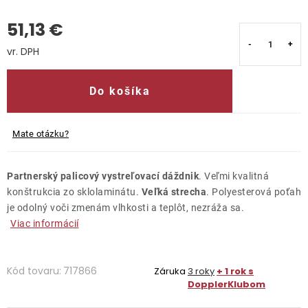
51,13 €
Kontakty
Jednotková cena:
Do košíka
Mate otázku?
Partnerský palicový vystreľovací dáždnik
. Veľmi kvalitná
konštrukcia zo sklolaminátu.
Veľká strecha
. Polyesterová poťah
je odolný voči zmenám vlhkosti a teplôt, nezráža sa.
Viac informácií
Kód tovaru:
717866
Záruka
3 roky
+ 1 rok s
DopplerKlubom