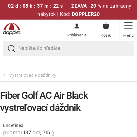
02 d : 08 h : 37 m : 22 s
ZĽAVA -20 %
na záhradný
nábytok | Kód:
DOPPLER20
NÁKUPN
Prejsť
Sedacie súpravy
KOŠÍK
na
obsah
Slnečníky
Kreslá a stoličky
Vystreľovacie dáždniky
Polstre a sedáky
Fiber Golf AC Air Black
Stoly
vystreľovací dáždnik
Lavice a hojdačky
undefined
priemer 137 cm, 715 g