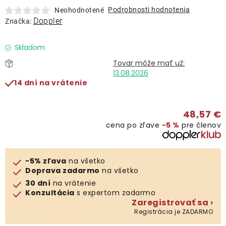
Lehátka
Podrobnosti hodnotenia
Neohodnotené
Doppler
Značka:
Doplnky
Skladom
Dáždniky
13.08.2026
14 dní na vrátenie
Gastro produkty
48,57 €
cena po zľave
−5 %
pre členov
Kolekcia
Predávané značky
-5% zľava
na všetko
Doprava zadarmo
na všetko
30 dní
na vrátenie
Klub výhod
Konzultácia
s expertom zadarmo
Zaregistrovať sa ›
Registrácia je ZADARMO
O nás