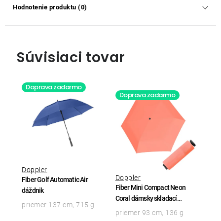
Hodnotenie produktu (0)
Súvisiaci tovar
Doprava zadarmo
Doprava zadarmo
Doppler
Doppler
Fiber Golf Automatic Air
Fiber Mini Compact Neon
dáždnik
Coral dámsky skladací
priemer 137 cm, 715 g
dáždnik
priemer 93 cm, 136 g