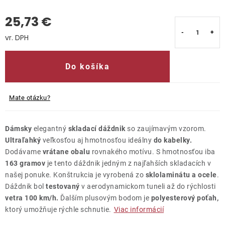
25,73 €
Kontakty
Jednotková cena:
Do košíka
Mate otázku?
Dámsky
elegantný
skladací dáždnik
so zaujímavým vzorom.
Ultraľahký
veľkosťou aj hmotnosťou ideálny
do kabelky.
Dodávame
vrátane obalu
rovnakého motívu. S hmotnosťou iba
163 gramov
je tento dáždnik jedným z najľahších skladacích v
našej ponuke. Konštrukcia je vyrobená zo
sklolaminátu a ocele
.
Dáždnik bol
testovaný
v aerodynamickom tuneli až do rýchlosti
vetra 100 km/h.
Ďalším plusovým bodom je
polyesterový poťah,
ktorý umožňuje rýchle schnutie.
Viac informácií