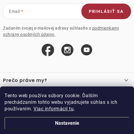
Email
PRIHLÁSIŤ SA
Zadaním svojej e-mailovej adresy súhlasíte s
podmienkami
ochrany osobných údajov.
Z
á
Prečo práve my?
p
ä
O nás
Důležité odkazy
Tento web používa súbory cookie. Ďalším
Recenzie
t
prechádzaním tohto webu vyjadrujete súhlas s ich
Velkoobchod
Akcie
i
používaním.
Viac informácií tu
.
O nákupe
Vzorková prodejna
e
Vrátenie a reklamácia
Kontakty
Nastavenie
Kontakty
Obchodné podmienky
Kariéra