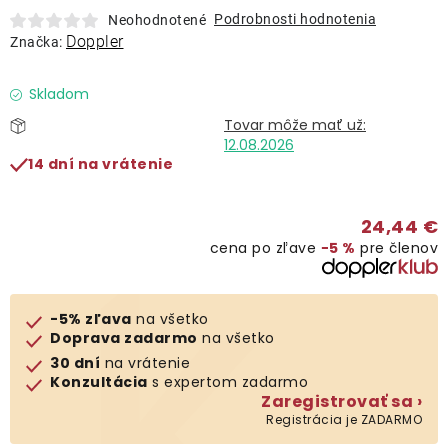
Lehátka
Podrobnosti hodnotenia
Neohodnotené
Doppler
Značka:
Doplnky
Skladom
Dáždniky
12.08.2026
14 dní na vrátenie
Gastro produkty
24,44 €
cena po zľave
−5 %
pre členov
Kolekcia
Predávané značky
-5% zľava
na všetko
Doprava zadarmo
na všetko
30 dní
na vrátenie
Klub výhod
Konzultácia
s expertom zadarmo
Zaregistrovať sa ›
Registrácia je ZADARMO
O nás