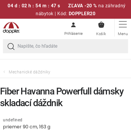
04 d : 02 h : 54 m : 47 s
ZĽAVA -20 %
na záhradný
nábytok | Kód:
DOPPLER20
NÁKUPN
Prejsť
Sedacie súpravy
KOŠÍK
na
obsah
Slnečníky
Kreslá a stoličky
Mechanické dáždniky
Polstre a sedáky
Fiber Havanna Powerfull dámsky
Stoly
skladací dáždnik
Lavice a hojdačky
undefined
priemer 90 cm, 163 g