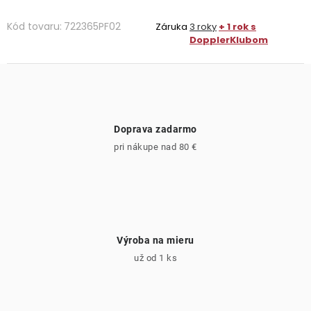
Kód tovaru:
722365PF02
Záruka
3 roky
+ 1 rok s
DopplerKlubom
Doprava zadarmo
pri nákupe nad 80 €
Výroba na mieru
už od 1 ks