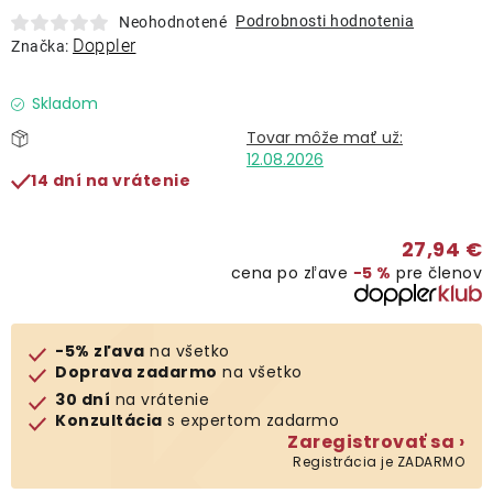
Lehátka
Podrobnosti hodnotenia
Neohodnotené
Doppler
Značka:
Doplnky
Skladom
Dáždniky
12.08.2026
14 dní na vrátenie
Gastro produkty
27,94 €
cena po zľave
−5 %
pre členov
Kolekcia
Predávané značky
-5% zľava
na všetko
Doprava zadarmo
na všetko
30 dní
na vrátenie
Klub výhod
Konzultácia
s expertom zadarmo
Zaregistrovať sa ›
Registrácia je ZADARMO
O nás