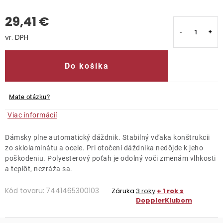
29,41 €
Kontakty
Jednotková cena:
Do košíka
Mate otázku?
Viac informácií
Dámsky plne automatický dáždnik. Stabilný vďaka konštrukcii
zo sklolaminátu a ocele. Pri otočení dáždnika nedôjde k jeho
poškodeniu. Polyesterový poťah je odolný voči zmenám vlhkosti
a teplôt, nezráža sa.
Kód tovaru:
7441465300103
Záruka
3 roky
+ 1 rok s
DopplerKlubom