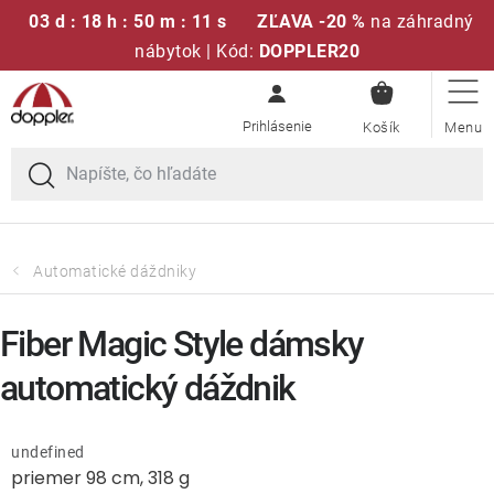
03 d : 18 h : 50 m : 11 s
ZĽAVA -20 %
na záhradný
nábytok | Kód:
DOPPLER20
NÁKUPN
Prejsť
Sedacie súpravy
KOŠÍK
na
obsah
Slnečníky
Kreslá a stoličky
Automatické dáždniky
Polstre a sedáky
Fiber Magic Style dámsky
Stoly
automatický dáždnik
Lavice a hojdačky
undefined
priemer 98 cm, 318 g