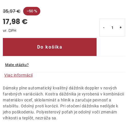
35,97 €
Kontakty
–50 %
17,98 €
Jednotková cena:
Do košíka
Mate otázku?
Viac informácií
Dámsky plne automatický kvalitný dáždnik doppler v nových
farebných variáciách. Kostra dáždnika je vyrobená v kombinácii
materiálov oceľ, sklolaminát a hliník a zaručuje pevnosť a
stabilitu. Odolný proti korózii. Pri otočení dáždnika nedôjde k
jeho poškodeniu. Polyesterový poťah je odolný voči zmenám
vlhkosti a teplôt, nezráža sa.