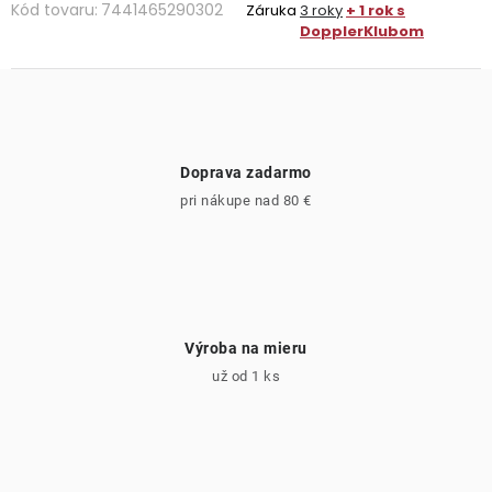
Kód tovaru:
7441465290302
Záruka
3 roky
+ 1 rok s
DopplerKlubom
Doprava zadarmo
pri nákupe nad 80 €
Výroba na mieru
už od 1 ks