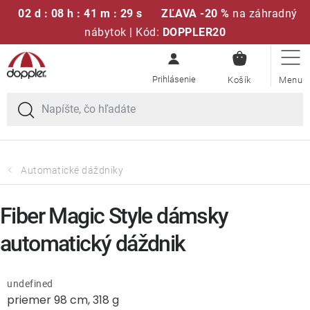
02 d : 08 h : 41 m : 29 s
ZĽAVA -20 %
na záhradný
nábytok | Kód:
DOPPLER20
NÁKUPN
Prejsť
Sedacie súpravy
KOŠÍK
na
obsah
Slnečníky
Kreslá a stoličky
Automatické dáždniky
Polstre a sedáky
Fiber Magic Style dámsky
Stoly
automatický dáždnik
Lavice a hojdačky
undefined
priemer 98 cm, 318 g