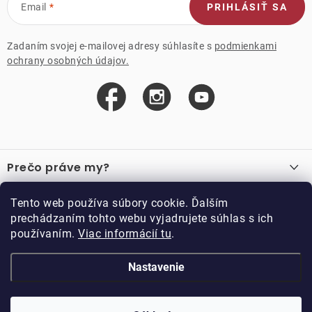
Email
PRIHLÁSIŤ SA
Zadaním svojej e-mailovej adresy súhlasíte s
podmienkami
ochrany osobných údajov.
Z
á
Prečo práve my?
p
ä
O nás
Důležité odkazy
Tento web používa súbory cookie. Ďalším
Recenzie
t
prechádzaním tohto webu vyjadrujete súhlas s ich
Velkoobchod
Akcie
i
používaním.
Viac informácií tu
.
O nákupe
Vzorková prodejna
e
Vrátenie a reklamácia
Kontakty
Nastavenie
Kontakty
Obchodné podmienky
Kariéra
Podmienky vernostného programu
Doppler CZ spol. s.r.o.,