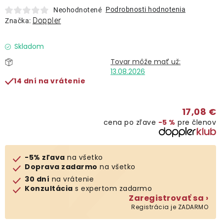
Lehátka
Podrobnosti hodnotenia
Neohodnotené
Doppler
Značka:
Doplnky
Skladom
Dáždniky
13.08.2026
14 dní na vrátenie
Gastro produkty
17,08 €
cena po zľave
−5 %
pre členov
Kolekcia
Predávané značky
-5% zľava
na všetko
Doprava zadarmo
na všetko
30 dní
na vrátenie
Klub výhod
Konzultácia
s expertom zadarmo
Zaregistrovať sa ›
Registrácia je ZADARMO
O nás