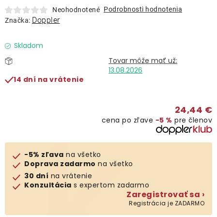
Lehátka
Podrobnosti hodnotenia
Neohodnotené
Doppler
Značka:
Doplnky
Skladom
Dáždniky
13.08.2026
14 dní na vrátenie
Gastro produkty
24,44 €
cena po zľave
−5 %
pre členov
Kolekcia
Predávané značky
-5% zľava
na všetko
Doprava zadarmo
na všetko
30 dní
na vrátenie
Klub výhod
Konzultácia
s expertom zadarmo
Zaregistrovať sa ›
Registrácia je ZADARMO
O nás