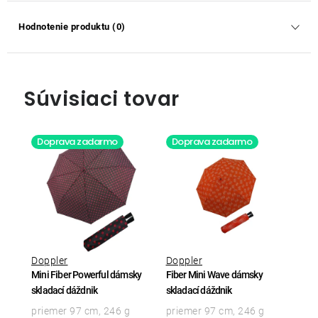
Hodnotenie produktu (0)
Súvisiaci tovar
Doprava zadarmo
Doprava zadarmo
Doppler
Doppler
Mini Fiber Powerful dámsky
Fiber Mini Wave dámsky
skladací dáždnik
skladací dáždnik
priemer 97 cm, 246 g
priemer 97 cm, 246 g