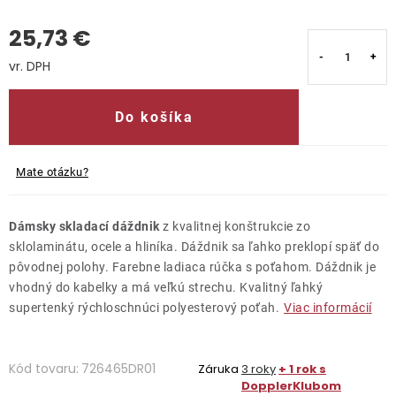
25,73 €
Kontakty
Jednotková cena:
Do košíka
Mate otázku?
Dámsky skladací dáždnik
z kvalitnej konštrukcie zo
sklolaminátu, ocele a hliníka. Dáždnik sa ľahko preklopí späť do
pôvodnej polohy. Farebne ladiaca rúčka s poťahom. Dáždnik je
vhodný do kabelky a má veľkú strechu. Kvalitný ľahký
supertenký rýchloschnúci polyesterový poťah.
Viac informácií
Kód tovaru:
726465DR01
Záruka
3 roky
+ 1 rok s
DopplerKlubom