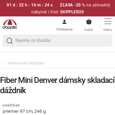
01 d : 22 h : 10 m : 24 s
ZĽAVA -20 %
na záhradný
nábytok | Kód:
DOPPLER20
NÁKUPN
Prejsť
Sedacie súpravy
KOŠÍK
na
obsah
Slnečníky
Kreslá a stoličky
Mechanické dáždniky
Polstre a sedáky
Fiber Mini Denver dámsky skladací
Stoly
dáždnik
Lavice a hojdačky
undefined
priemer 97 cm, 246 g